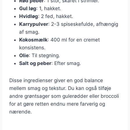
Rød peber
: 1 stor, skåret i strimler.
Gul løg
: 1, hakket.
Hvidløg
: 2 fed, hakket.
Karrypulver
: 2-3 spiseskefulde, afhængig
af smag.
Kokosmælk
: 400 ml for en cremet
konsistens.
Olie
: Til stegning.
Salt og peber
: Efter smag.
Disse ingredienser giver en god balance
mellem smag og tekstur. Du kan også tilføje
andre grøntsager som gulerødder eller broccoli
for at gøre retten endnu mere farverig og
nærende.