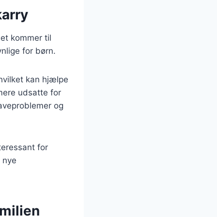
karry
det kommer til
lige for børn.
hvilket kan hjælpe
mere udsatte for
maveproblemer og
teressant for
r nye
milien