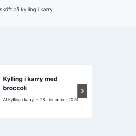
rift på kylling i karry
Kylling i karry med
Kylling
broccoli
opskrif
Af
Kylling i karry
28. december 2024
Af
Kylling i