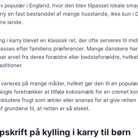
ev populær i England, hvor den blev tilpasset lokale sma
karry en fast bestanddel af mange husstande, ikke kun 
re lande.
ng i karry blevet en klassisk ret, der ofte serveres til 
lpasses efter familiens præferencer. Mange danskere ha
ar arvet fra deres forældre eller bedsteforældre, hvilket 
aditioner.
an varieres på mange måder, hvilket gør den til en populæ
ogle foretrækker at tilføje kokosmælk for en cremet ko
nkludere frugt som æbler eller ananas for at give rett
f grundene til, at retten er så elsket.
skrift på kylling i karry til børn