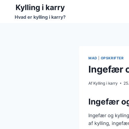
Fortsæt
Kylling i karry
til
Hvad er kylling i karry?
indhold
MAD
|
OPSKRIFTER
Ingefær o
Af
Kylling i karry
25
Ingefær og 
Ingefær og kylling
af kylling, ingef