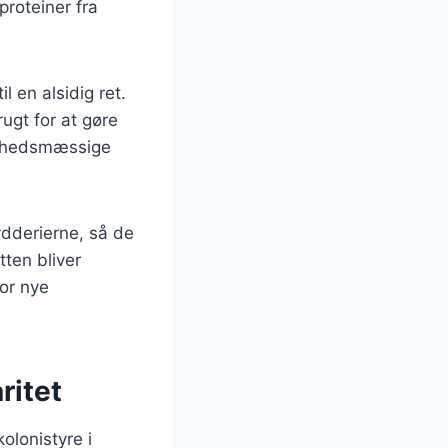
roteiner fra
l en alsidig ret.
rugt for at gøre
undhedsmæssige
rydderierne, så de
tten bliver
or nye
ritet
kolonistyre i