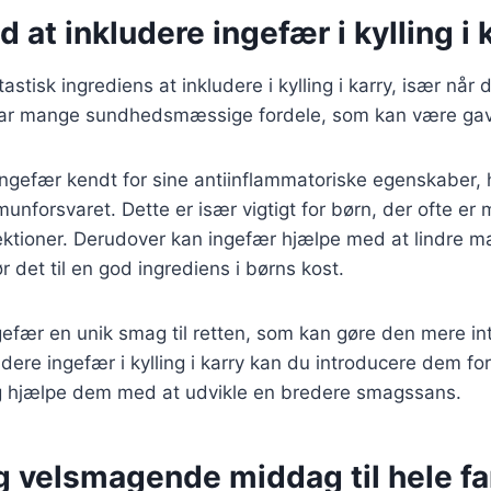
d at inkludere ingefær i kylling i 
astisk ingrediens at inkludere i kylling i karry, især når 
har mange sundhedsmæssige fordele, som kan være gavn
 ingefær kendt for sine antiinflammatoriske egenskaber, 
unforsvaret. Dette er især vigtigt for børn, der ofte er 
fektioner. Derudover kan ingefær hjælpe med at lindre 
r det til en god ingrediens i børns kost.
ingefær en unik smag til retten, som kan gøre den mere in
udere ingefær i kylling i karry kan du introducere dem fo
 hjælpe dem med at udvikle en bredere smagssans.
g velsmagende middag til hele fa