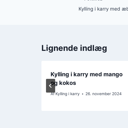
Indlægsnavi
Kylling i karry med æ
Lignende indlæg
g i
Kylling i karry med mango
og kokos
mber 2024
Af
Kylling i karry
26. november 2024