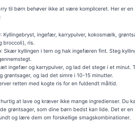
karry til børn behøver ikke at være kompliceret. Her er en
:
r
: Kyllingebryst, ingefær, karrypulver, kokosmælk, grøntsa
 broccoli), ris.
e
: Skær kyllingen i tern og hak ingefæren fint. Steg kylli
 gennemstegt.
lsæt ingefær og karrypulver, og lad det stege i et minut. 
grøntsager, og lad det simre i 10-15 minutter.
erver retten med kogte ris for en fuldendt måltid.
 hurtig at lave og kræver ikke mange ingredienser. Du k
e de grøntsager, som dine børn bedst kan lide. Det er e
 sundt og lære dem om forskellige smagskombinationer.