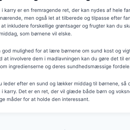
g i karry er en fremragende ret, der kan nydes af hele fa
nærende, men også let at tilberede og tilpasse efter fa
at inkludere forskellige grøntsager og frugter kan du sk
iddag, som børnene vil elske.
n god mulighed for at lære børnene om sund kost og vig
d at involvere dem i madlavningen kan du gøre det til en 
 om ingredienserne og deres sundhedsmæssige fordele
leder efter en sund og lækker middag til børnene, så o
g i karry. Det er en ret, der vil glæde både børn og voks
lige måder for at holde den interessant.