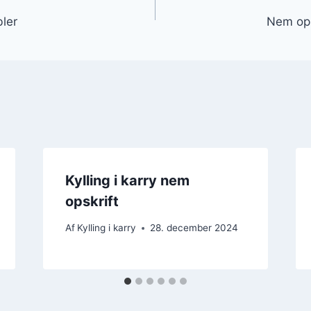
gation
bler
Nem opsk
Kylling i karry nem
opskrift
Af
Kylling i karry
28. december 2024