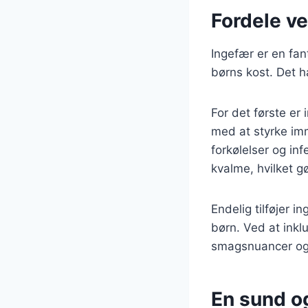
Fordele ve
Ingefær er en fant
børns kost. Det 
For det første er
med at styrke imm
forkølelser og in
kvalme, hvilket gø
Endelig tilføjer 
børn. Ved at inkl
smagsnuancer og
En sund o