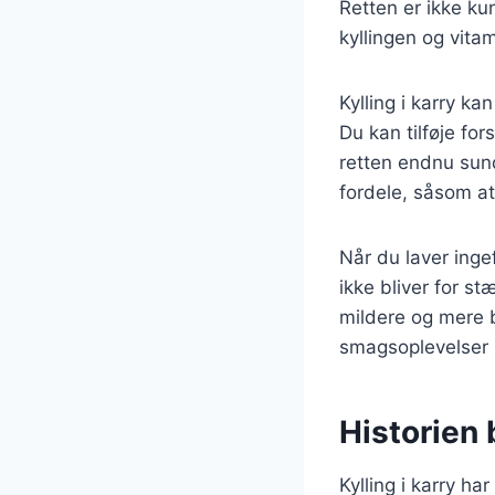
Retten er ikke k
kyllingen og vita
Kylling i karry ka
Du kan tilføje for
retten endnu sun
fordele, såsom a
Når du laver ingef
ikke bliver for s
mildere og mere 
smagsoplevelser
Historien 
Kylling i karry har