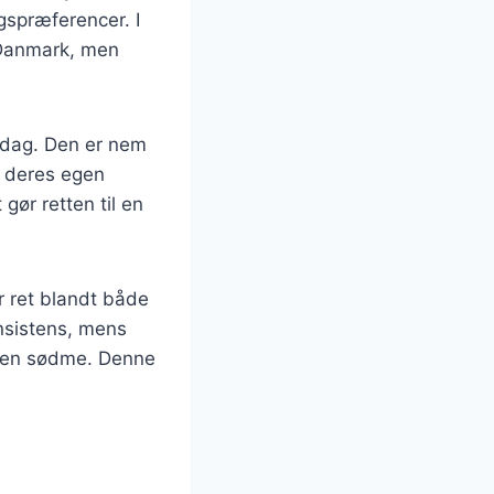
gspræferencer. I
i Danmark, men
middag. Den er nem
r deres egen
gør retten til en
r ret blandt både
nsistens, mens
en en sødme. Denne