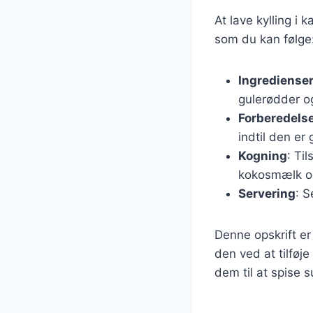
At lave kylling i 
som du kan følge
Ingrediense
gulerødder og
Forberedels
indtil den er
Kogning
: Ti
kokosmælk og 
Servering
: S
Denne opskrift er
den ved at tilføj
dem til at spise