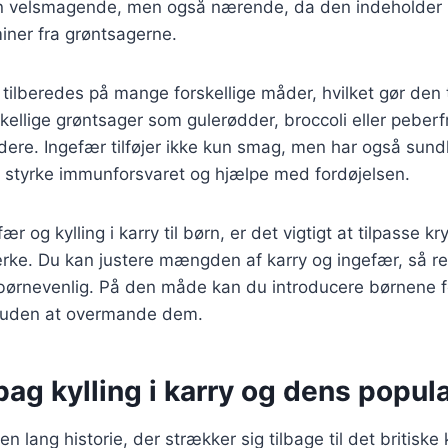
un velsmagende, men også nærende, da den indeholder p
miner fra grøntsagerne.
n tilberedes på mange forskellige måder, hvilket gør den ti
skellige grøntsager som gulerødder, broccoli eller peberf
dere. Ingefær tilføjer ikke kun smag, men har også s
t styrke immunforsvaret og hjælpe med fordøjelsen.
ær og kylling i karry til børn, er det vigtigt at tilpasse k
tærke. Du kan justere mængden af karry og ingefær, så re
børnevenlig. På den måde kan du introducere børnene f
 uden at overmande dem.
bag kylling i karry og dens popula
 en lang historie, der strækker sig tilbage til det britiske 