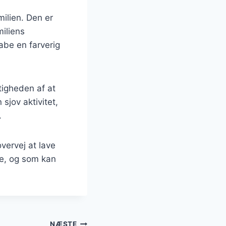
milien. Den er
miliens
abe en farverig
tigheden af at
sjov aktivitet,
.
vervej at lave
ne, og som kan
NÆSTE