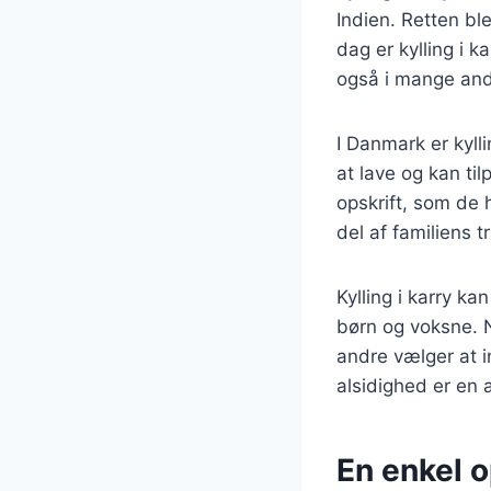
Indien. Retten bl
dag er kylling i 
også i mange and
I Danmark er kylli
at lave og kan ti
opskrift, som de h
del af familiens tr
Kylling i karry k
børn og voksne. N
andre vælger at i
alsidighed er en a
En enkel op