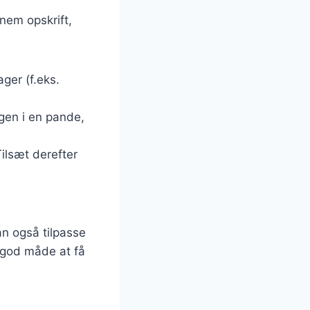
 nem opskrift,
ger (f.eks.
ngen i en pande,
Tilsæt derefter
an også tilpasse
n god måde at få