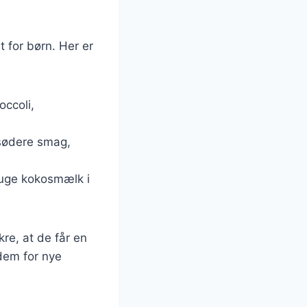
t for børn. Her er
occoli,
 sødere smag,
ruge kokosmælk i
kre, at de får en
dem for nye