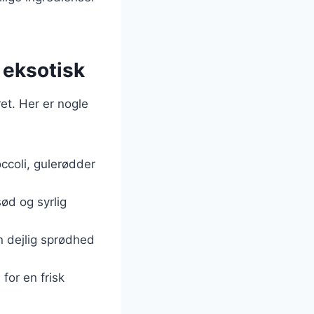
l eksotisk
ret. Her er nogle
ccoli, gulerødder
sød og syrlig
n dejlig sprødhed
 for en frisk