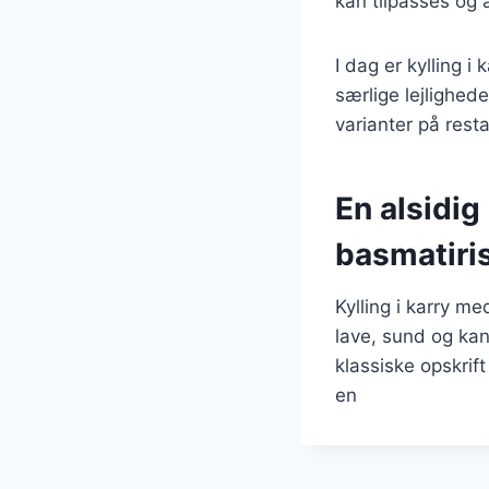
kan tilpasses og
I dag er kylling 
særlige lejlighed
varianter på rest
En alsidig 
basmatiri
Kylling i karry me
lave, sund og ka
klassiske opskrift
en