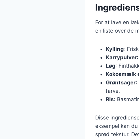
Ingrediense
For at lave en læ
en liste over de 
Kylling
: Frisk
Karrypulver
Løg
: Finthak
Kokosmælk el
Grøntsager
:
farve.
Ris
: Basmatir
Disse ingrediense
eksempel kan du t
sprød tekstur. Det