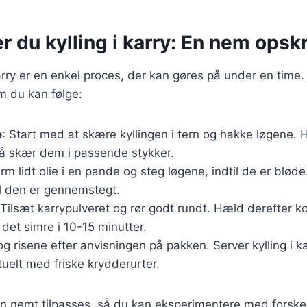
r du kylling i karry: En nem opskr
karry er en enkel proces, der kan gøres på under en time.
m du kan følge:
e
: Start med at skære kyllingen i tern og hakke løgene. 
så skær dem i passende stykker.
arm lidt olie i en pande og steg løgene, indtil de er bløde
il den er gennemstegt.
 Tilsæt karrypulveret og rør godt rundt. Hæld derefter 
 det simre i 10-15 minutter.
og risene efter anvisningen på pakken. Server kylling i k
uelt med friske krydderurter.
n nemt tilpasses, så du kan eksperimentere med forskel