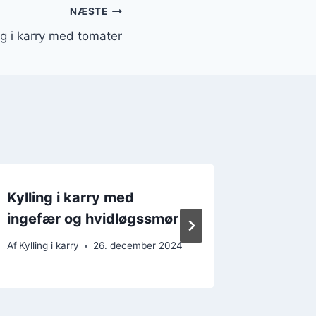
NÆSTE
ng i karry med tomater
Kylling i karry med
Kylling
ingefær og hvidløgssmør
og pap
Af
Kylling i karry
26. december 2024
Af
Kylling i