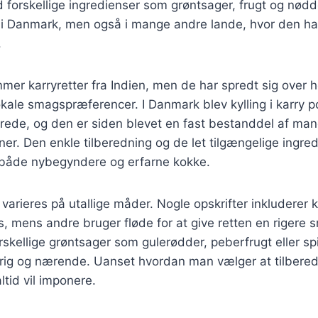
 forskellige ingredienser som grøntsager, frugt og nødd
 i Danmark, men også i mange andre lande, hvor den har
.
mmer karryretter fra Indien, men de har spredt sig over 
lokale smagspræferencer. I Danmark blev kylling i karry 
rede, og den er siden blevet en fast bestanddel af man
er. Den enkle tilberedning og de let tilgængelige ingred
t både nybegyndere og erfarne kokke.
an varieres på utallige måder. Nogle opskrifter inkludere
, mens andre bruger fløde for at give retten en rigere
orskellige grøntsager som gulerødder, peberfrugt eller spi
rig og nærende. Uanset hvordan man vælger at tilberede 
altid vil imponere.