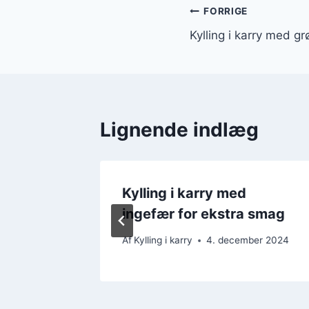
Indlægsnavi
FORRIGE
Kylling i karry med gr
Lignende indlæg
 fløde
Kylling i karry med
ingefær for ekstra smag
ber 2024
Af
Kylling i karry
4. december 2024