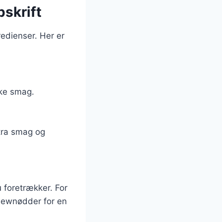
pskrift
redienser. Her er
ske smag.
stra smag og
 foretrækker. For
shewnødder for en