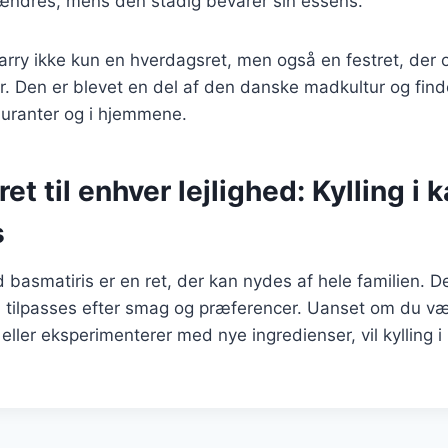
 ændres, mens den stadig bevarer sin essens.
i karry ikke kun en hverdagsret, men også en festret, der
er. Den er blevet en del af den danske madkultur og fin
auranter og i hjemmene.
ret til enhver lejlighed: Kylling i
s
d basmatiris er en ret, der kan nydes af hele familien. De
n tilpasses efter smag og præferencer. Uanset om du v
 eller eksperimenterer med nye ingredienser, vil kylling i