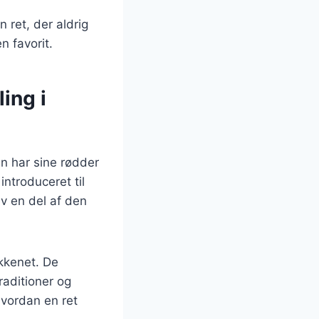
n ret, der aldrig
n favorit.
ing i
ten har sine rødder
introduceret til
ev en del af den
økkenet. De
raditioner og
hvordan en ret