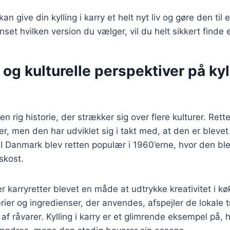
an give din kylling i karry et helt nyt liv og gøre den til e
nset hvilken version du vælger, vil du helt sikkert finde e
 og kulturelle perspektiver på kyll
r en rig historie, der strækker sig over flere kulturer. Ret
ter, men den har udviklet sig i takt med, at den er blevet 
. I Danmark blev retten populær i 1960’erne, hvor den bl
kost.
er karryretter blevet en måde at udtrykke kreativitet i k
rier og ingredienser, der anvendes, afspejler de lokale t
af råvarer. Kylling i karry er et glimrende eksempel på, 