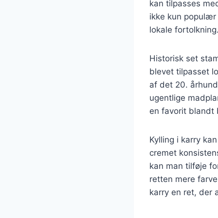
kan tilpasses med
ikke kun populær
lokale fortolkning
Historisk set sta
blevet tilpasset 
af det 20. århund
ugentlige madplan
en favorit bland
Kylling i karry k
cremet konsistens
kan man tilføje f
retten mere farve
karry en ret, der 