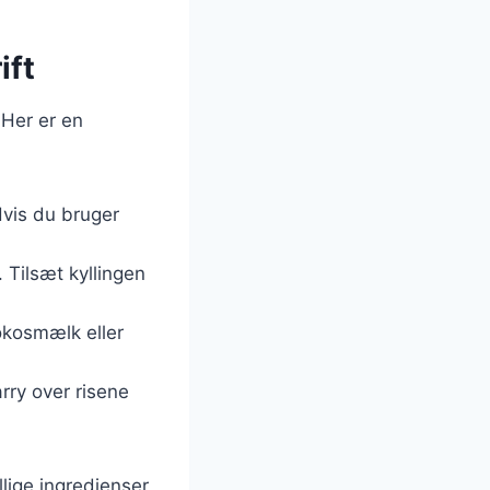
ift
 Her er en
Hvis du bruger
. Tilsæt kyllingen
kokosmælk eller
arry over risene
lige ingredienser