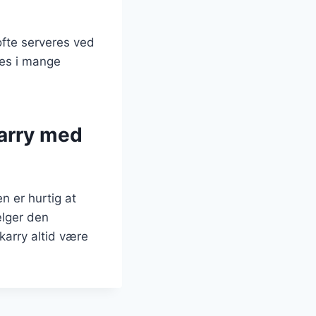
 ofte serveres ved
des i mange
 karry med
n er hurtig at
ælger den
 karry altid være