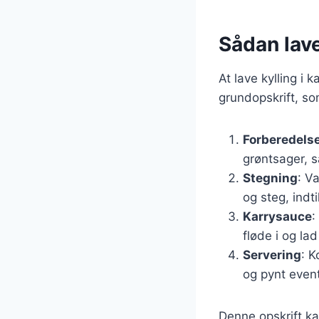
Sådan lave
At lave kylling i 
grundopskrift, so
Forberedels
grøntsager, 
Stegning
: V
og steg, indt
Karrysauce
:
fløde i og lad
Servering
: K
og pynt event
Denne opskrift ka