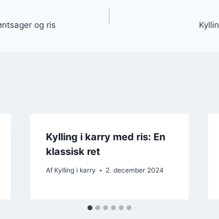
gation
øntsager og ris
Kylli
Kylling i karry med ris: En
klassisk ret
Af
Kylling i karry
2. december 2024