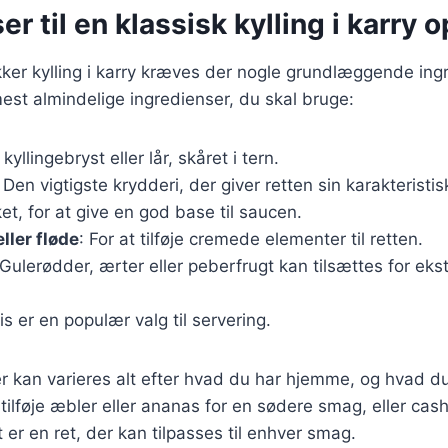
r til en klassisk kylling i karry o
kker kylling i karry kræves der nogle grundlæggende ing
mest almindelige ingredienser, du skal bruge:
 kyllingebryst eller lår, skåret i tern.
: Den vigtigste krydderi, der giver retten sin karakteristi
ket, for at give en god base til saucen.
ler fløde
: For at tilføje cremede elementer til retten.
 Gulerødder, ærter eller peberfrugt kan tilsættes for ek
is er en populær valg til servering.
r kan varieres alt efter hvad du har hjemme, og hvad du
ilføje æbler eller ananas for en sødere smag, eller ca
 er en ret, der kan tilpasses til enhver smag.