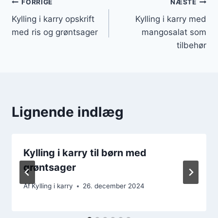
Indlægsnavigation
FORRIGE
NÆSTE
Kylling i karry opskrift
Kylling i karry med
med ris og grøntsager
mangosalat som
tilbehør
Lignende indlæg
Kylling i karry til børn med
grøntsager
Af
Kylling i karry
26. december 2024