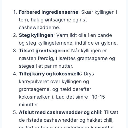
Forbered ingredienserne
: Skær kyllingen i
tern, hak grøntsagerne og rist
cashewnødderne.
Steg kyllingen
: Varm lidt olie i en pande
og steg kyllingeternene, indtil de er gyldne.
Tilsæt grøntsagerne
: Når kyllingen er
næsten færdig, tilsættes grøntsagerne og
steges i et par minutter.
Tilføj karry og kokosmælk
: Drys
karrypulveret over kyllingen og
grøntsagerne, og hæld derefter
kokosmælken i. Lad det simre i 10-15
minutter.
Afslut med cashewnødder og chili
: Tilsæt
de ristede cashewnødder og hakket chili,
og lad retten simre i yderligere 5 minutter.