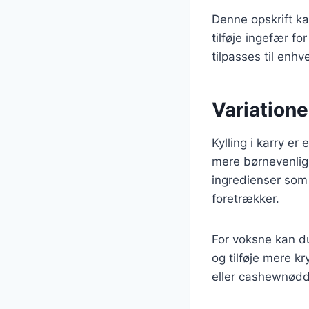
Denne opskrift ka
tilføje ingefær fo
tilpasses til enh
Variationer
Kylling i karry er
mere børnevenlig
ingredienser som 
foretrækker.
For voksne kan du
og tilføje mere k
eller cashewnødder