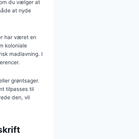
 om du vælger at
y måde at nyde
ter har været en
m koloniale
ansk madlavning. I
ferencer.
eller grøntsager.
 tilpasses til
ede den, vil
skrift