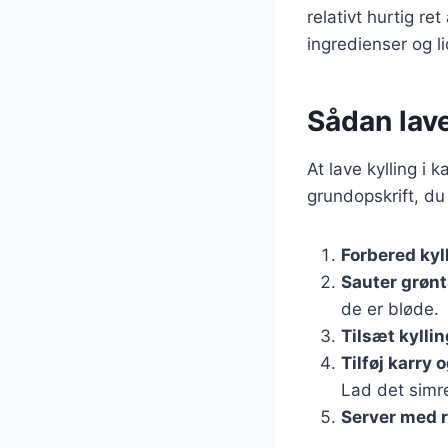
relativt hurtig re
ingredienser og l
Sådan lave
At lave kylling i 
grundopskrift, du
Forbered kyl
Sauter grøn
de er bløde.
Tilsæt kylli
Tilføj karry
Lad det simre
Server med r