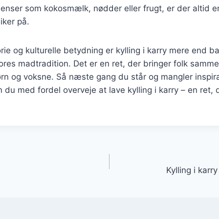
dienser som kokosmælk, nødder eller frugt, er der altid 
iker på.
orie og kulturelle betydning er kylling i karry mere end 
vores madtradition. Det er en ret, der bringer folk sam
n og voksne. Så næste gang du står og mangler inspirat
u med fordel overveje at lave kylling i karry – en ret, d
gation
Kylling i karr