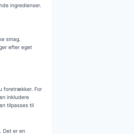
ende ingredienser.
ske smag.
ger efter eget
u foretrækker. For
kan inkludere
n tilpasses til
. Det er en