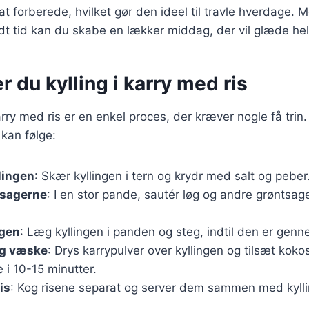
t at forberede, hvilket gør den ideel til travle hverdage. 
idt tid kan du skabe en lækker middag, der vil glæde hel
r du kylling i karry med ris
karry med ris er en enkel proces, der kræver nogle få trin
 kan følge:
lingen
: Skær kyllingen i tern og krydr med salt og peber
tsagerne
: I en stor pande, sautér løg og andre grøntsager i
ngen
: Læg kyllingen i panden og steg, indtil den er genn
 og væske
: Drys karrypulver over kyllingen og tilsæt koko
 i 10-15 minutter.
is
: Kog risene separat og server dem sammen med kyllin