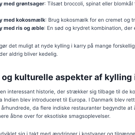
rry med grøntsager
: Tilsæt broccoli, spinat eller blomkå
rry med kokosmælk
: Brug kokosmælk for en cremet og t
ry med ris og æble
: En sød og krydret kombination, der e
gør det muligt at nyde kylling i karry på mange forskelli
 der aldrig bliver kedelig.
 og kulturelle aspekter af kylling 
r en interessant historie, der strækker sig tilbage til de k
a Indien blev introduceret til Europa. I Danmark blev ret
 århundrede, da flere indiske restauranter begyndte at
ere åbne over for eksotiske smagsoplevelser.
dviklet sig i takt med ændringer i kostvaner og tilgæng