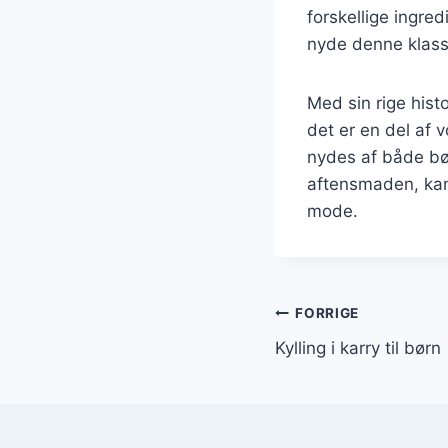
forskellige ingre
nyde denne klass
Med sin rige hist
det er en del af 
nydes af både bør
aftensmaden, kan d
mode.
Indlægsnavi
FORRIGE
Kylling i karry til børn