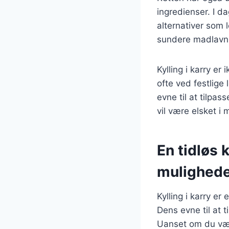
ingredienser. I da
alternativer som 
sundere madlavni
Kylling i karry e
ofte ved festlige
evne til at tilpas
vil være elsket i
En tidløs 
mulighed
Kylling i karry e
Dens evne til at t
Uanset om du væl