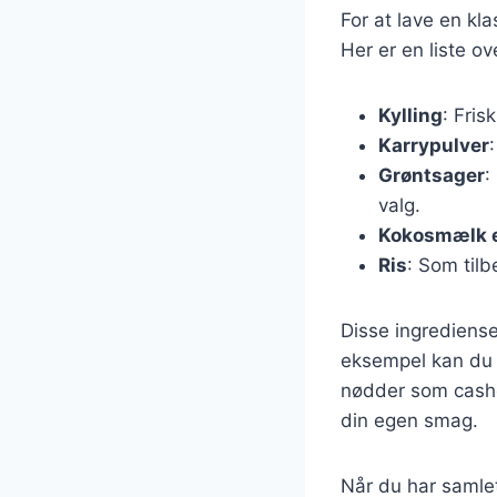
For at lave en kl
Her er en liste o
Kylling
: Frisk
Karrypulver
Grøntsager
:
valg.
Kokosmælk el
Ris
: Som tilbe
Disse ingrediense
eksempel kan du t
nødder som cashew
din egen smag.
Når du har samlet