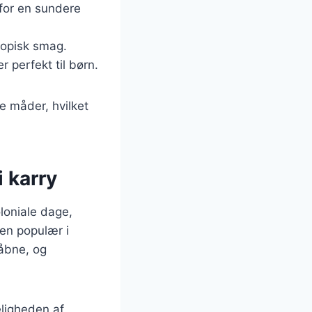
l for en sundere
ropisk smag.
r perfekt til børn.
ge måder, hvilket
i karry
oloniale dage,
ten populær i
 åbne, og
eligheden af