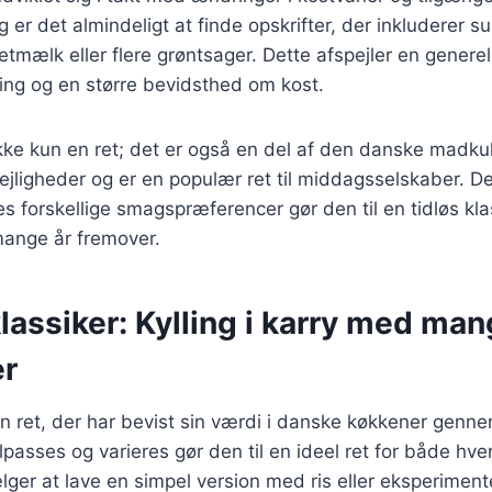
g er det almindeligt at finde opskrifter, der inkluderer s
letmælk eller flere grøntsager. Dette afspejler en gener
ng og en større bevidsthed om kost.
r ikke kun en ret; det er også en del af den danske madku
 lejligheder og er en populær ret til middagsselskaber. D
ses forskellige smagspræferencer gør den til en tidløs kla
 mange år fremover.
klassiker: Kylling i karry med ma
er
r en ret, der har bevist sin værdi i danske køkkener genn
ilpasses og varieres gør den til en ideel ret for både hve
ger at lave en simpel version med ris eller eksperimen