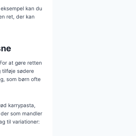
r eksempel kan du
en ret, der kan
sne
 For at gøre retten
tilføje sødere
ag, som børn ofte
rød karrypasta,
nødder som mandler
 til variationer: