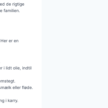
Med de rigtige
e familien.
. Her er en
.
 lidt olie, indtil
emstegt.
smælk eller fløde.
g i karry.