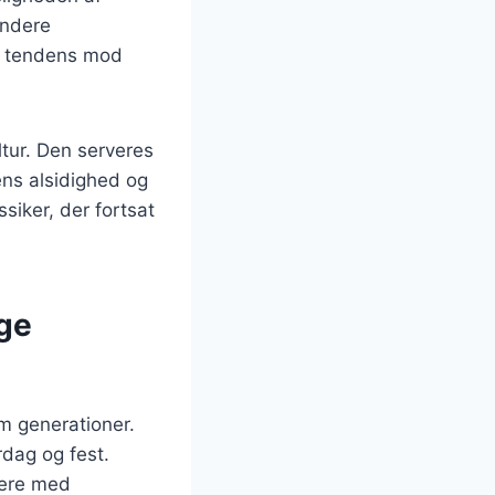
undere
el tendens mod
ltur. Den serveres
ens alsidighed og
ssiker, der fortsat
nge
em generationer.
rdag og fest.
tere med