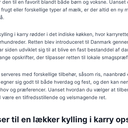
r den til en favorit blandt både børn og voksne. Uanset
, frugt eller forskellige typer af mælk, er der altid en n
å.
kylling i karry rødder i det indiske køkken, hvor karryret
 århundreder. Retten blev introduceret til Danmark genne
r siden udviklet sig til at blive en fast bestanddel af d
nge opskrifter, der tilpasser retten til lokale smagspræ
n serveres med forskellige tilbehør, såsom ris, naanbrød 
r egner sig godt til både hverdag og fest, og den kan nemt
ehov og præferencer. Uanset hvordan du vælger at tilber
tid være en tilfredsstillende og velsmagende ret.
er til en lækker kylling i karry op