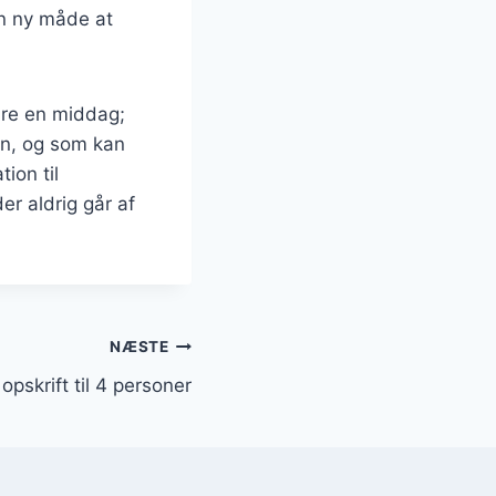
en ny måde at
bare en middag;
men, og som kan
ion til
er aldrig går af
NÆSTE
y opskrift til 4 personer