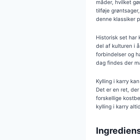
måder, hvilket gø
tilføje grøntsager
denne klassiker p
Historisk set har 
del af kulturen i
forbindelser og ha
dag findes der ma
Kylling i karry ka
Det er en ret, de
forskellige kostb
kylling i karry al
Ingrediens