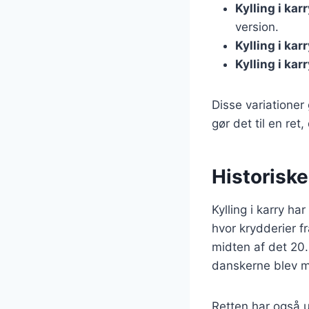
Kylling i ka
version.
Kylling i ka
Kylling i kar
Disse variationer 
gør det til en ret,
Historiske
Kylling i karry ha
hvor krydderier fr
midten af det 20.
danskerne blev m
Retten har også u