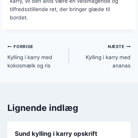
karry, vil den altid være en velsmagende og
tilfredsstillende ret, der bringer glæde til
bordet.
Indlægsnavigation
FORRIGE
NÆSTE
Kylling i karry med
Kylling i karry med
kokosmælk og ris
ananas
Lignende indlæg
Sund kylling i karry opskrift