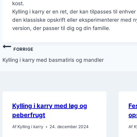
kost.
Kylling i karry er en ret, der kan tilpasses til en
den klassiske opskrift eller eksperimenterer med n
version, der passer til dig og din familie.
Indlægsnavigation
FORRIGE
Kylling i karry med basmatiris og mandler
Kylling i karry med løg og
Fes
peberfrugt
op
Af
Kylling i karry
24. december 2024
Af
K