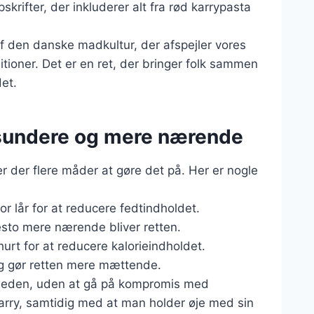
rifter, der inkluderer alt fra rød karrypasta
 af den danske madkultur, der afspejler vores
ditioner. Det er en ret, der bringer folk sammen
et.
ry sundere og mere nærende
er der flere måder at gøre det på. Her er nogle
for lår for at reducere fedtindholdet.
desto mere nærende bliver retten.
hurt for at reducere kalorieindholdet.
r og gør retten mere mættende.
ndheden, uden at gå på kompromis med
karry, samtidig med at man holder øje med sin