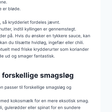
ene.
e er bløde.
, så krydderiet fordeles jævnt.
utter, indtil kyllingen er gennemstegt.
ænder på. Hvis du ønsker en tykkere sauce, kan
an du tilsætte hvidløg, ingefær eller chili.
ntuelt med friske krydderurter som koriander
nde ud og smager fantastisk.
til forskellige smagsløg
n passer til forskellige smagsløg og
en med kokosmælk for en mere eksotisk smag.
li, gulerødder eller spinat for en sundere