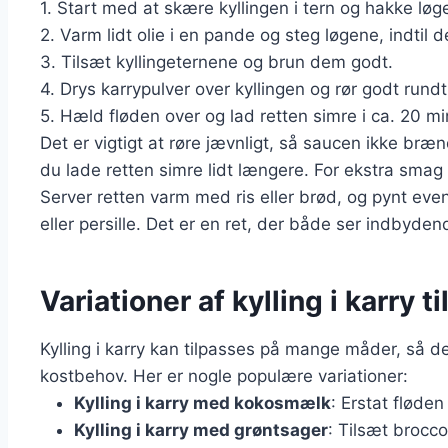
1. Start med at skære kyllingen i tern og hakke løg
2. Varm lidt olie i en pande og steg løgene, indtil d
3. Tilsæt kyllingeternene og brun dem godt.
4. Drys karrypulver over kyllingen og rør godt rundt
5. Hæld fløden over og lad retten simre i ca. 20 min
Det er vigtigt at røre jævnligt, så saucen ikke br
du lade retten simre lidt længere. For ekstra smag k
Server retten varm med ris eller brød, og pynt eve
eller persille. Det er en ret, der både ser indbyde
Variationer af kylling i karry 
Kylling i karry kan tilpasses på mange måder, så de
kostbehov. Her er nogle populære variationer:
Kylling i karry med kokosmælk
: Erstat flød
Kylling i karry med grøntsager
: Tilsæt brocco