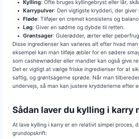
Kylling
: Ofte bruges kyllingebryst eller lår, skår
Karrypulver
: Den vigtigste krydderi, der giver
Fløde
: Tilføjer en cremet konsistens og balanc
Løg
: Giver en sødme og dybde til retten.
Grøntsager
: Gulerødder, ærter eller peberfrug
Disse ingredienser kan varieres alt efter hvad ma
eksempel kan man tilføje æbler for en sødere smag
som cashewnødder eller mandler kan også give ret
Det er vigtigt at vælge friske ingredienser for at 
saftig, og grøntsagerne sprøde. Når man tilbereder 
undervejs, så man kan justere krydderierne efter 
Sådan laver du kylling i karry
At lave kylling i karry er en relativt simpel proces,
grundopskrift: