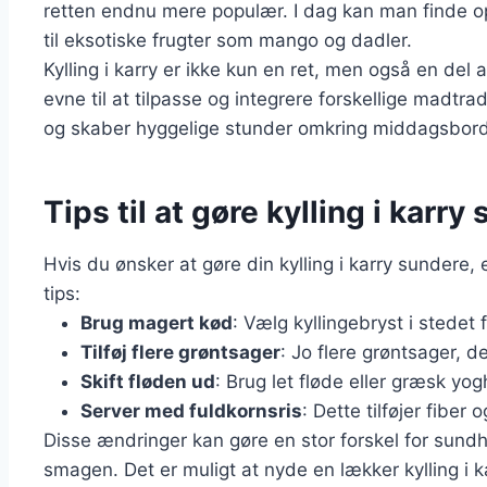
retten endnu mere populær. I dag kan man finde opsk
til eksotiske frugter som mango og dadler.
Kylling i karry er ikke kun en ret, men også en del
evne til at tilpasse og integrere forskellige madtra
og skaber hyggelige stunder omkring middagsbord
Tips til at gøre kylling i kar
Hvis du ønsker at gøre din kylling i karry sundere, 
tips:
Brug magert kød
: Vælg kyllingebryst i stedet 
Tilføj flere grøntsager
: Jo flere grøntsager, 
Skift fløden ud
: Brug let fløde eller græsk yog
Server med fuldkornsris
: Dette tilføjer fibe
Disse ændringer kan gøre en stor forskel for su
smagen. Det er muligt at nyde en lækker kylling i 