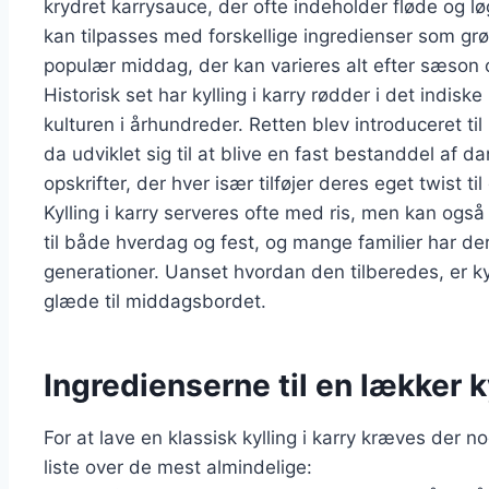
krydret karrysauce, der ofte indeholder fløde og lø
kan tilpasses med forskellige ingredienser som grøn
populær middag, der kan varieres alt efter sæson
Historisk set har kylling i karry rødder i det indisk
kulturen i århundreder. Retten blev introduceret t
da udviklet sig til at blive en fast bestanddel af 
opskrifter, der hver især tilføjer deres eget twist til
Kylling i karry serveres ofte med ris, men kan også
til både hverdag og fest, og mange familier har de
generationer. Uanset hvordan den tilberedes, er kyl
glæde til middagsbordet.
Ingredienserne til en lækker ky
For at lave en klassisk kylling i karry kræves der
liste over de mest almindelige: