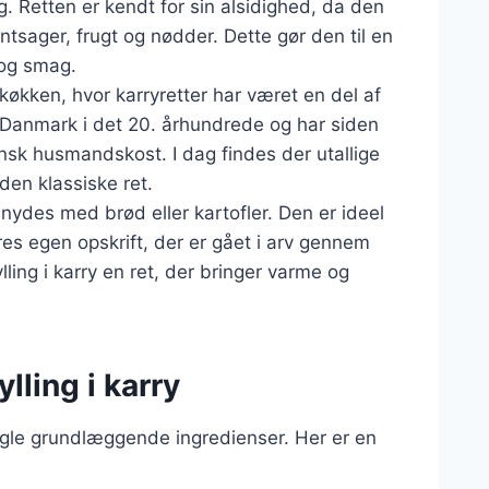
g. Retten er kendt for sin alsidighed, da den
tsager, frugt og nødder. Dette gør den til en
 og smag.
e køkken, hvor karryretter har været en del af
il Danmark i det 20. århundrede og har siden
dansk husmandskost. I dag findes der utallige
 den klassiske ret.
 nydes med brød eller kartofler. Den er ideel
res egen opskrift, der er gået i arv gennem
ling i karry en ret, der bringer varme og
lling i karry
 nogle grundlæggende ingredienser. Her er en