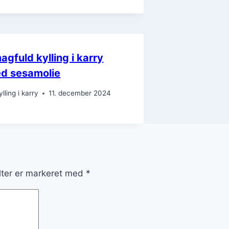
agfuld kylling i karry
d sesamolie
ylling i karry
11. december 2024
lter er markeret med
*