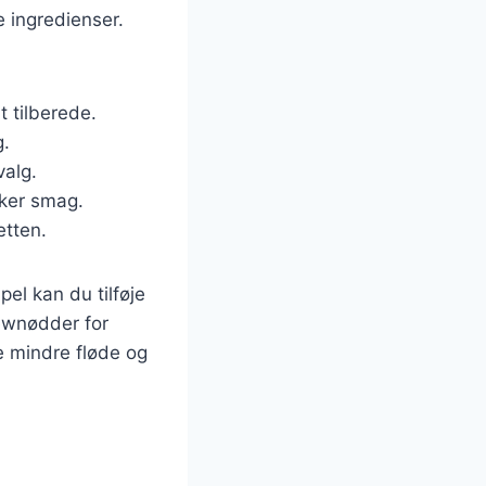
e ingredienser.
t tilberede.
g.
valg.
kker smag.
etten.
el kan du tilføje
ewnødder for
e mindre fløde og