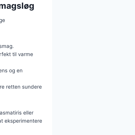
 smagsløg
ige
 smag.
fekt til varme
ens og en
re retten sundere
smatiris eller
 at eksperimentere