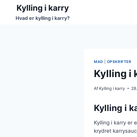
Fortsæt
Kylling i karry
til
Hvad er kylling i karry?
indhold
MAD
|
OPSKRIFTER
Kylling i
Af
Kylling i karry
28
Kylling i 
Kylling i karry e
krydret karrysauce