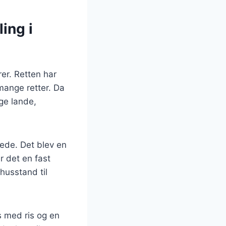
ing i
rer. Retten har
mange retter. Da
nge lande,
rede. Det blev en
r det en fast
husstand til
es med ris og en