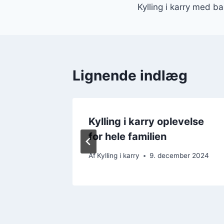
Kylling i karry med ba
Lignende indlæg
ift
Kylling i karry oplevelse
for hele familien
mber 2024
Af
Kylling i karry
9. december 2024