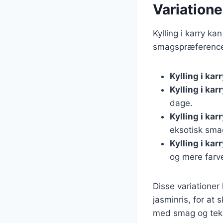
Variationer
Kylling i karry k
smagspræferencer
Kylling i ka
Kylling i ka
dage.
Kylling i ka
eksotisk sma
Kylling i ka
og mere farve
Disse variationer
jasminris, for at
med smag og teks