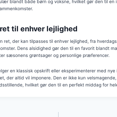
lær blandt både børn og voksne, hvilket gør den til en id
 sammenkomster.
ret til enhver lejlighed
 en ret, der kan tilpasses til enhver lejlighed, fra hverdag
mster. Dens alsidighed gør den til en favorit blandt m
fter sæsonens grøntsager og personlige præferencer.
er en klassisk opskrift eller eksperimenterer med nye 
n ret, der altid vil imponere. Den er ikke kun velsmagend
sstillende, hvilket gør den til en perfekt middag for hel
gation