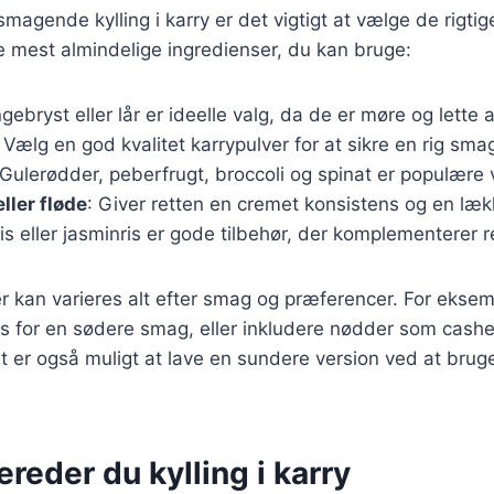
smagende kylling i karry er det vigtigt at vælge de rigtig
e mest almindelige ingredienser, du kan bruge:
ingebryst eller lår er ideelle valg, da de er møre og lette a
: Vælg en god kvalitet karrypulver for at sikre en rig sma
 Gulerødder, peberfrugt, broccoli og spinat er populære 
ler fløde
: Giver retten en cremet konsistens og en læ
is eller jasminris er gode tilbehør, der komplementerer r
r kan varieres alt efter smag og præferencer. For eksemp
as for en sødere smag, eller inkludere nødder som cash
et er også muligt at lave en sundere version ved at brug
ereder du kylling i karry