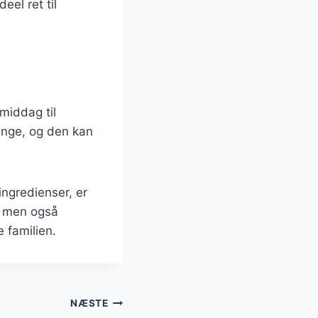
eel ret til
smiddag til
ange, og den kan
ingredienser, er
e, men også
e familien.
NÆSTE