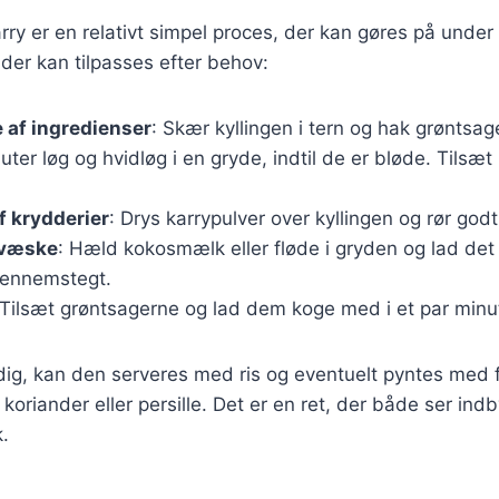
karry er en relativt simpel proces, der kan gøres på under
 der kan tilpasses efter behov:
 af ingredienser
: Skær kyllingen i tern og hak grøntsag
auter løg og hvidløg i en gryde, indtil de er bløde. Tilsæt
f krydderier
: Drys karrypulver over kyllingen og rør godt
f væske
: Hæld kokosmælk eller fløde i gryden og lad det s
 gennemstegt.
 Tilsæt grøntsagerne og lad dem koge med i et par minut
dig, kan den serveres med ris og eventuelt pyntes med f
koriander eller persille. Det er en ret, der både ser in
.