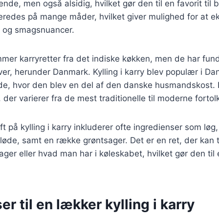
nde, men også alsidig, hvilket gør den til en favorit til
beredes på mange måder, hvilket giver mulighed for at 
r og smagsnuancer.
mmer karryretter fra det indiske køkken, men de har fund
ver, herunder Danmark. Kylling i karry blev populær i Da
de, hvor den blev en del af den danske husmandskost. I
r, der varierer fra de mest traditionelle til moderne fortol
ft på kylling i karry inkluderer ofte ingredienser som løg,
løde, samt en række grøntsager. Det er en ret, der kan t
er eller hvad man har i køleskabet, hvilket gør den til 
er til en lækker kylling i karry