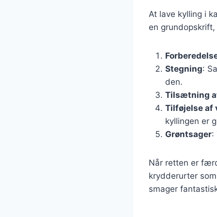
At lave kylling i 
en grundopskrift,
Forberedelse
Stegning
: S
den.
Tilsætning a
Tilføjelse a
kyllingen er
Grøntsager
:
Når retten er fær
krydderurter som 
smager fantastisk