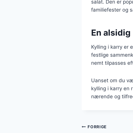
salat. Den er popu
familiefester og
En alsidig 
Kylling i karry er
festlige sammenko
nemt tilpasses e
Uanset om du vælg
kylling i karry e
nærende og tilfred
Indlægsnavi
FORRIGE