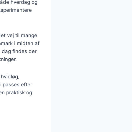
 både hverdag og
eksperimentere
et vej til mange
nmark i midten af
 dag findes der
kninger.
 hvidløg,
ilpasses efter
en praktisk og