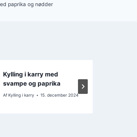
 med paprika og nødder
Kylling i karry med
Kylling 
svampe og paprika
Af
Kylling i
Af
Kylling i karry
15. december 2024