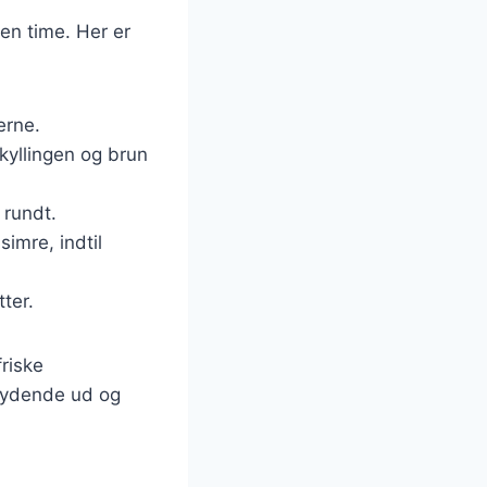
 en time. Her er
erne.
 kyllingen og brun
 rundt.
imre, indtil
ter.
riske
dbydende ud og