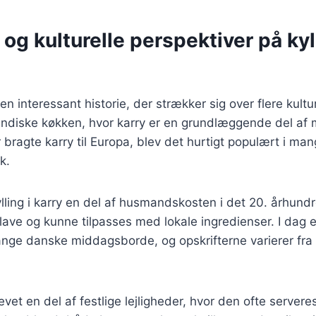
 og kulturelle perspektiver på kyll
r en interessant historie, der strækker sig over flere kultu
 indiske køkken, hvor karry er en grundlæggende del af 
r bragte karry til Europa, blev det hurtigt populært i ma
k.
lling i karry en del af husmandskosten i det 20. århund
t lave og kunne tilpasses med lokale ingredienser. I dag e
nge danske middagsborde, og opskrifterne varierer fra 
evet en del af festlige lejligheder, hvor den ofte server