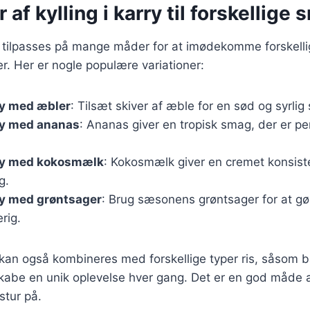
 af kylling i karry til forskellige
an tilpasses på mange måder for at imødekomme forskell
. Her er nogle populære variationer:
rry med æbler
: Tilsæt skiver af æble for en sød og syrlig
rry med ananas
: Ananas giver en tropisk smag, der er per
rry med kokosmælk
: Kokosmælk giver en cremet konsist
g.
rry med grøntsager
: Brug sæsonens grøntsager for at gø
rig.
 kan også kombineres med forskellige typer ris, såsom ba
 skabe en unik oplevelse hver gang. Det er en god måde
tur på.