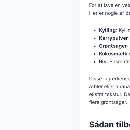
For at lave en vel
Her er nogle af d
Kylling
: Kyll
Karrypulver
Grøntsager
:
Kokosmælk el
Ris
: Basmatir
Disse ingrediense
æbler eller anan
ekstra tekstur. D
flere grøntsager.
Sådan tilb