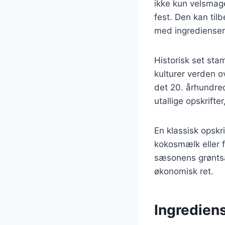
ikke kun velsmage
fest. Den kan til
med ingrediense
Historisk set sta
kulturer verden o
det 20. århundre
utallige opskrifte
En klassisk opskri
kokosmælk eller f
sæsonens grøntsag
økonomisk ret.
Ingrediens