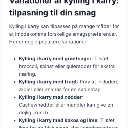
Variationer af kylling i karry:
tilpasning til din smag
Kylling i karry kan tilpasses på mange måder for
at imødekomme forskellige smagspræferencer.
Her er nogle populære variationer:
Kylling i karry med grøntsager
: Tilsæt
broccoli, spinat eller gulerødder for ekstra
næring.
Kylling i karry med frugt
: Prøv at inkludere
æbler eller ananas for en sød smag.
Kylling i karry med nødder
:
Cashewnødder eller mandler kan give en
dejlig crunch.
Kylling i karry med kokos og lime
: Tilsæt
lime for en frisk smag, der komplementerer