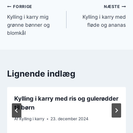
Indlægsnavigation
FORRIGE
NÆSTE
Kylling i karry mig
Kylling i karry med
grønne bønner og
fløde og ananas
blomkål
Lignende indlæg
Kylling i karry med ris og gulerødder
til børn
Af
Kylling i karry
23. december 2024