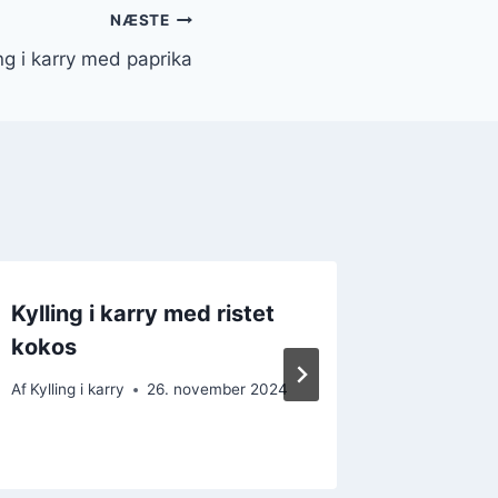
NÆSTE
ing i karry med paprika
Kylling i karry med ristet
Kylling
kokos
Af
Kylling i
Af
Kylling i karry
26. november 2024