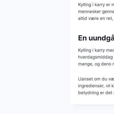
Kylling i karry er
mennesker gennem 
altid være en ret
En uundgåe
Kylling i karry me
hverdagsmiddag ti
mange, og dens r
Uanset om du vælg
ingredienser, vil 
betydning er det e