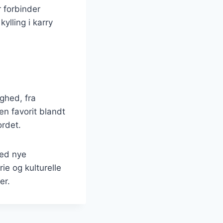
r forbinder
lling i karry
ighed, fra
en favorit blandt
rdet.
med nye
rie og kulturelle
er.