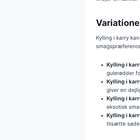
Variationer
Kylling i karry k
smagspræferencer
Kylling i ka
gulerødder fo
Kylling i ka
giver en dejli
Kylling i ka
eksotisk sma
Kylling i karr
tilsætte søde