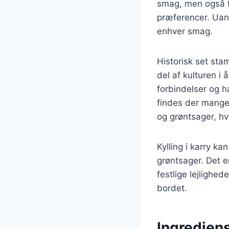
smag, men også fo
præferencer. Uans
enhver smag.
Historisk set stam
del af kulturen i
forbindelser og h
findes der mange 
og grøntsager, hv
Kylling i karry ka
grøntsager. Det e
festlige lejlighed
bordet.
Ingrediens