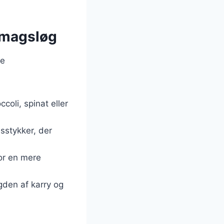
 smagsløg
ge
coli, spinat eller
sstykker, der
for en mere
gden af karry og