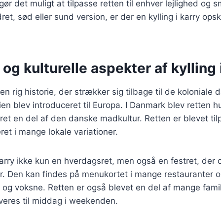
 gør det muligt at tilpasse retten til enhver lejlighed o
et, sød eller sund version, er der en kylling i karry opskr
 og kulturelle aspekter af kylling 
r en rig historie, der strækker sig tilbage til de koloniale 
ien blev introduceret til Europa. I Danmark blev retten h
et en del af den danske madkultur. Retten er blevet tilp
eret i mange lokale variationer.
i karry ikke kun en hverdagsret, men også en festret, der
er. Den kan findes på menukortet i mange restauranter og
og voksne. Retten er også blevet en del af mange famili
veres til middag i weekenden.