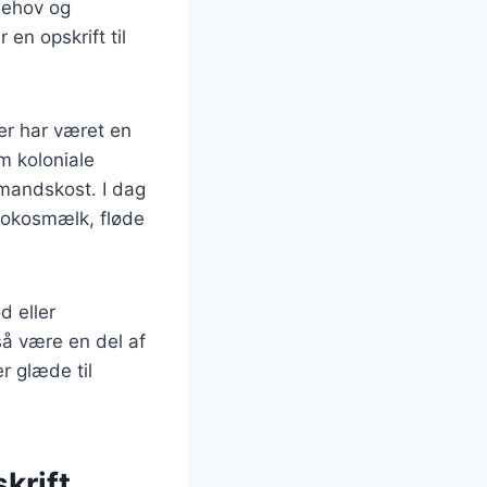
behov og
en opskrift til
ter har været en
m koloniale
smandskost. I dag
 kokosmælk, fløde
d eller
så være en del af
er glæde til
skrift