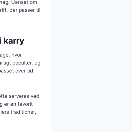
g smag. Uanset om
ift, der passer til
i karry
dage, hvor
urtigt populær, og
asset over tid,
 ofte serveres ved
 er en favorit
ers traditioner,