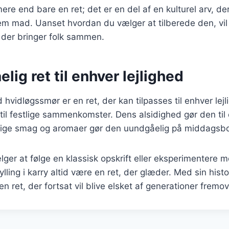
 mere end bare en ret; det er en del af en kulturel arv, de
mad. Uanset hvordan du vælger at tilberede den, vil ky
, der bringer folk sammen.
lig ret til enhver lejlighed
d hvidløgssmør er en ret, der kan tilpasses til enhver lejl
l festlige sammenkomster. Dens alsidighed gør den til 
ige smag og aromaer gør den uundgåelig på middagsbo
er at følge en klassisk opskrift eller eksperimentere 
kylling i karry altid være en ret, der glæder. Med sin histo
n ret, der fortsat vil blive elsket af generationer fremov