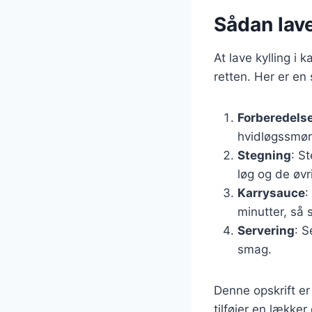
Sådan lave
At lave kylling i 
retten. Her er en
Forberedels
hvidløgssmør 
Stegning
: S
løg og de øvr
Karrysauce
:
minutter, så
Servering
: S
smag.
Denne opskrift er
tilføjer en lækker