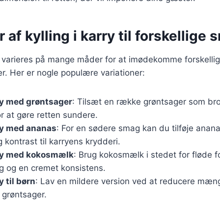
 af kylling i karry til forskellige
an varieres på mange måder for at imødekomme forskelli
. Her er nogle populære variationer:
rry med grøntsager
: Tilsæt en række grøntsager som broc
r at gøre retten sundere.
rry med ananas
: For en sødere smag kan du tilføje anana
g kontrast til karryens krydderi.
rry med kokosmælk
: Brug kokosmælk i stedet for fløde 
g og en cremet konsistens.
y til børn
: Lav en mildere version ved at reducere mæn
 grøntsager.