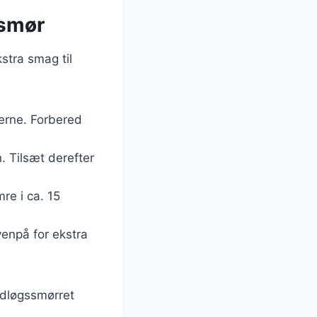
ssmør
kstra smag til
gerne. Forbered
n. Tilsæt derefter
re i ca. 15
venpå for ekstra
idløgssmørret