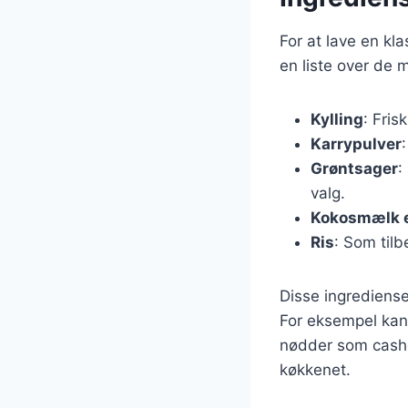
For at lave en kl
en liste over de 
Kylling
: Frisk
Karrypulver
Grøntsager
:
valg.
Kokosmælk el
Ris
: Som tilbe
Disse ingrediense
For eksempel kan 
nødder som cashew
køkkenet.