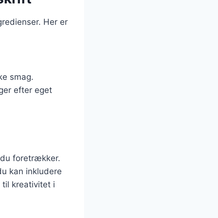
gredienser. Her er
ske smag.
ger efter eget
 du foretrækker.
du kan inkludere
l kreativitet i