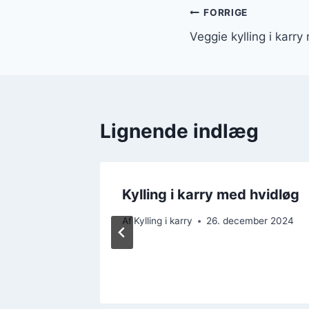
Indlægsnavi
FORRIGE
Veggie kylling i karr
Lignende indlæg
Kylling i karry med hvidløg
ager
Af
Kylling i karry
26. december 2024
mber 2024