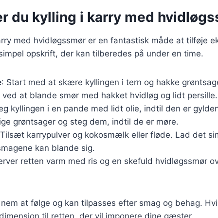
r du kylling i karry med hvidløg
karry med hvidløgssmør er en fantastisk måde at tilføje e
 simpel opskrift, der kan tilberedes på under en time.
e
: Start med at skære kyllingen i tern og hakke grøntsa
ved at blande smør med hakket hvidløg og lidt persille.
teg kyllingen i en pande med lidt olie, indtil den er gylde
ige grøntsager og steg dem, indtil de er møre.
 Tilsæt karrypulver og kokosmælk eller fløde. Lad det sim
 smagene kan blande sig.
erver retten varm med ris og en skefuld hvidløgssmør o
 nem at følge og kan tilpasses efter smag og behag. Hv
 dimension til retten, der vil imponere dine gæster.