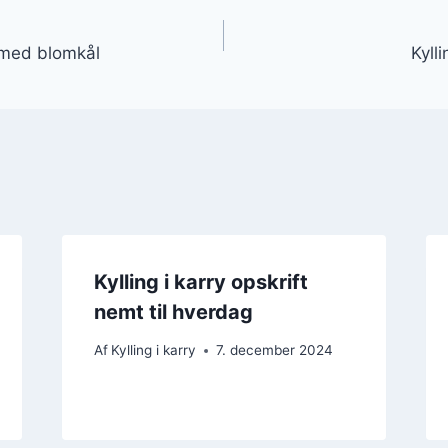
gation
y med blomkål
Kyll
Kylling i karry opskrift
nemt til hverdag
Af
Kylling i karry
7. december 2024