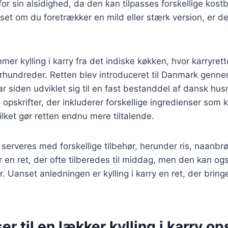
r sin alsidighed, da den kan tilpasses forskellige kost
et om du foretrækker en mild eller stærk version, er der 
mer kylling i karry fra det indiske køkken, hvor karryret
 århundreder. Retten blev introduceret til Danmark genne
ar siden udviklet sig til en fast bestanddel af dansk hu
opskrifter, der inkluderer forskellige ingredienser som
ilket gør retten endnu mere tiltalende.
n serveres med forskellige tilbehør, herunder ris, naanbrø
r en ret, der ofte tilberedes til middag, men den kan og
er. Uanset anledningen er kylling i karry en ret, der bring
er til en lækker kylling i karry op