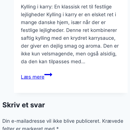
Kylling i karry: En klassisk ret til festlige
lejligheder Kylling i karry er en elsket ret i
mange danske hjem, især når der er
festlige lejligheder. Denne ret kombinerer
saftig kylling med en krydret karrysauce,
der giver en dejlig smag og aroma. Den er
ikke kun velsmagende, men også alsidig,
da den kan tilpasses med…
Kylling
Læs mere
i
karry
til
Skriv et svar
festlige
lejligheder
Din e-mailadresse vil ikke blive publiceret.
Krævede
felter er markeret med
*