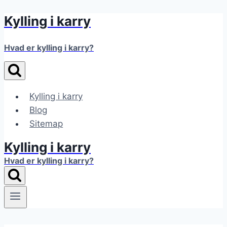
Kylling i karry
Fortsæt
til
indhold
Hvad er kylling i karry?
Kylling i karry
Blog
Sitemap
Kylling i karry
Hvad er kylling i karry?