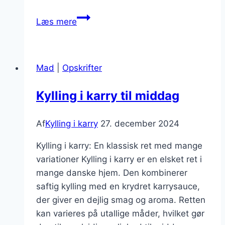
Kylling
Læs mere
i
karry
med
Mad
|
Opskrifter
spinat
Kylling i karry til middag
Af
Kylling i karry
27. december 2024
Kylling i karry: En klassisk ret med mange
variationer Kylling i karry er en elsket ret i
mange danske hjem. Den kombinerer
saftig kylling med en krydret karrysauce,
der giver en dejlig smag og aroma. Retten
kan varieres på utallige måder, hvilket gør