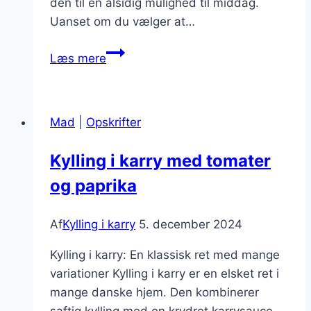
den til en alsidig mulighed til middag.
Uanset om du vælger at…
Kylling
Læs mere
i
karry
til
Mad
|
Opskrifter
middag
Kylling i karry med tomater
og paprika
Af
Kylling i karry
5. december 2024
Kylling i karry: En klassisk ret med mange
variationer Kylling i karry er en elsket ret i
mange danske hjem. Den kombinerer