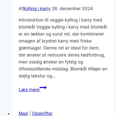
Af
Kylling i karry
28. december 2024
Introduktion til veggie kylling i karry med
blomkål Veggie kylling i karry med blomkål
er en lækker og sund ret, der kombinerer
smagen af krydret karry med friske
grøntsager. Denne ret er ideel for dem,
der ønsker at reducere deres kødforbrug,
men stadig ønsker en fyldig og
tilfredsstillende middag. Blomkål tilføjer en
dejlig tekstur og…
Veggie
Læs mere
kylling
i
karry
Mad
|
Opskrifter
med