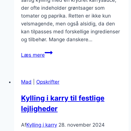
saftig kylling med en krydret karrysauce,
der ofte indeholder grøntsager som
tomater og paprika. Retten er ikke kun
velsmagende, men også alsidig, da den
kan tilpasses med forskellige ingredienser
og tilbehør. Mange danskere…
Kylling
Læs mere
i
karry
med
Mad
|
Opskrifter
tomater
og
Kylling i karry til festlige
paprika
lejligheder
Af
Kylling i karry
28. november 2024