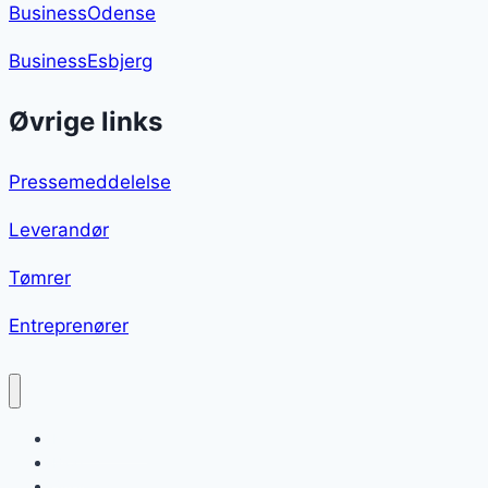
BusinessOdense
BusinessEsbjerg
Øvrige links
Pressemeddelelse
Leverandør
Tømrer
Entreprenører
Kylling i karry
Blog
Sitemap