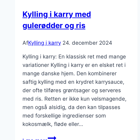
blomkål
Kylling i karry med
gulerødder og ris
Af
Kylling i karry
24. december 2024
Kylling i karry: En klassisk ret med mange
variationer Kylling i karry er en elsket ret i
mange danske hjem. Den kombinerer
saftig kylling med en krydret karrysauce,
der ofte tilføres grøntsager og serveres
med ris. Retten er ikke kun velsmagende,
men også alsidig, da den kan tilpasses
med forskellige ingredienser som
kokosmælk, fløde eller…
Kylling