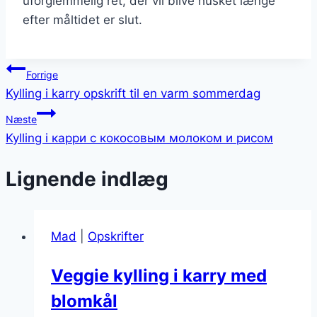
uforglemmelig ret, der vil blive husket længe
efter måltidet er slut.
Indlægsnavigation
Forrige
Kylling i karry opskrift til en varm sommerdag
Næste
Kylling i карри с кокосовым молоком и рисом
Lignende indlæg
Mad
|
Opskrifter
Veggie kylling i karry med
blomkål