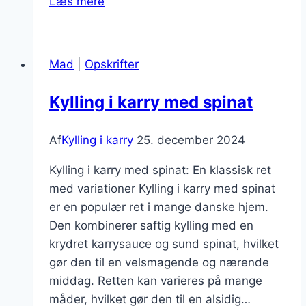
Læs mere
i
karry
med
Mad
|
Opskrifter
gulerødder
og
Kylling i karry med spinat
ris
Af
Kylling i karry
25. december 2024
Kylling i karry med spinat: En klassisk ret
med variationer Kylling i karry med spinat
er en populær ret i mange danske hjem.
Den kombinerer saftig kylling med en
krydret karrysauce og sund spinat, hvilket
gør den til en velsmagende og nærende
middag. Retten kan varieres på mange
måder, hvilket gør den til en alsidig…