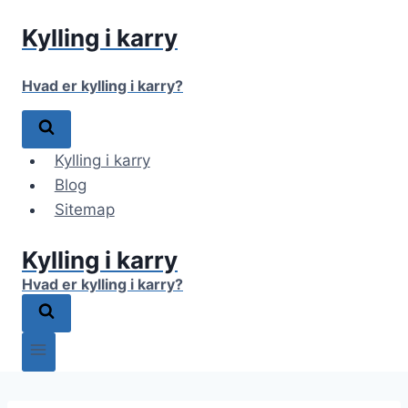
Fortsæt
Kylling i karry
til
indhold
Hvad er kylling i karry?
Kylling i karry
Blog
Sitemap
Kylling i karry
Hvad er kylling i karry?