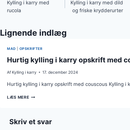
Kylling i karry med
Kylling i karry med dild
rucola
og friske krydderurter
Lignende indlæg
MAD
|
OPSKRIFTER
Hurtig kylling i karry opskrift med 
Af
Kylling i karry
17. december 2024
Hurtig kylling i karry opskrift med couscous Kylling 
HURTIG
LÆS MERE
KYLLING
I
KARRY
Skriv et svar
OPSKRIFT
MED