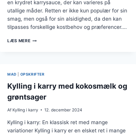
en krydret karrysauce, der kan varieres på
utallige måder. Retten er ikke kun populær for sin
smag, men også for sin alsidighed, da den kan
tilpasses forskellige kostbehov og præferencer….
KYLLING
LÆS MERE
I
KARRY
MED
RØD
PEBERFRUGT
MAD
|
OPSKRIFTER
OG
CHILI
Kylling i karry med kokosmælk og
grøntsager
Af
Kylling i karry
12. december 2024
Kylling i karry: En klassisk ret med mange
variationer Kylling i karry er en elsket ret i mange