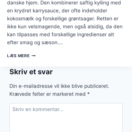
danske hjem. Den kombinerer saftig kylling med
en krydret karrysauce, der ofte indeholder
kokosmælk og forskellige grøntsager. Retten er
ikke kun velsmagende, men også alsidig, da den
kan tilpasses med forskellige ingredienser alt
efter smag og sæson….
KYLLING
LÆS MERE
I
KARRY
Skriv et svar
MED
KOKOSMÆLK
OG
Din e-mailadresse vil ikke blive publiceret.
GRØNTSAGER
Krævede felter er markeret med
*