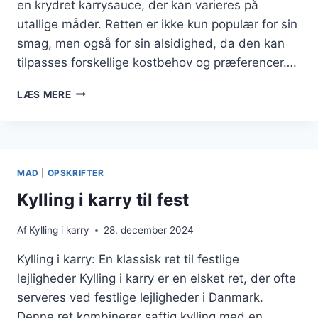
en krydret karrysauce, der kan varieres på
utallige måder. Retten er ikke kun populær for sin
smag, men også for sin alsidighed, da den kan
tilpasses forskellige kostbehov og præferencer….
KYLLING
LÆS MERE
I
KARRY
OPSKRIFT
TIL
4
MAD
|
OPSKRIFTER
PERSONER
Kylling i karry til fest
Af
Kylling i karry
28. december 2024
Kylling i karry: En klassisk ret til festlige
lejligheder Kylling i karry er en elsket ret, der ofte
serveres ved festlige lejligheder i Danmark.
Denne ret kombinerer saftig kylling med en