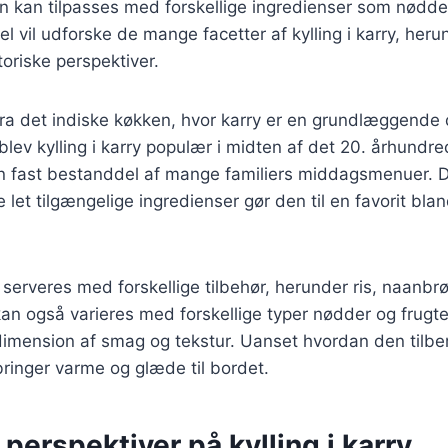
n kan tilpasses med forskellige ingredienser som nødde
el vil udforske de mange facetter af kylling i karry, heru
toriske perspektiver.
ra det indiske køkken, hvor karry er en grundlæggende
 blev kylling i karry populær i midten af det 20. århundr
n fast bestanddel af mange familiers middagsmenuer. 
e let tilgængelige ingredienser gør den til en favorit bl
n serveres med forskellige tilbehør, herunder ris, naanbrø
an også varieres med forskellige typer nødder og frugter
dimension af smag og tekstur. Uanset hvordan den tilbere
 bringer varme og glæde til bordet.
 perspektiver på kylling i karry