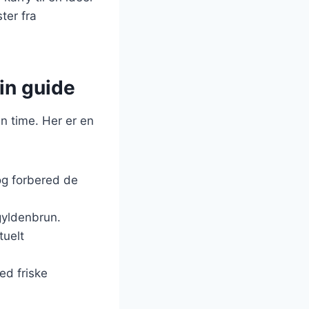
ter fra
rin guide
en time. Her er en
 og forbered de
 gyldenbrun.
tuelt
ed friske