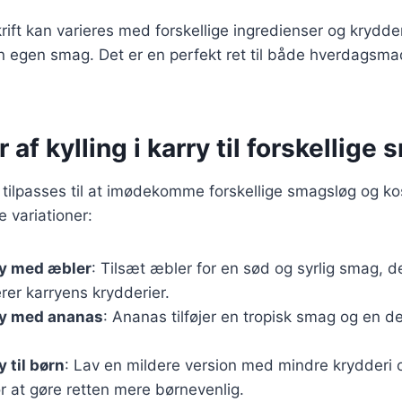
ift kan varieres med forskellige ingredienser og krydder
din egen smag. Det er en perfekt ret til både hverdagsma
 af kylling i karry til forskellige
an tilpasses til at imødekomme forskellige smagsløg og k
e variationer:
rry med æbler
: Tilsæt æbler for en sød og syrlig smag, d
er karryens krydderier.
rry med ananas
: Ananas tilføjer en tropisk smag og en de
y til børn
: Lav en mildere version med mindre krydderi o
r at gøre retten mere børnevenlig.