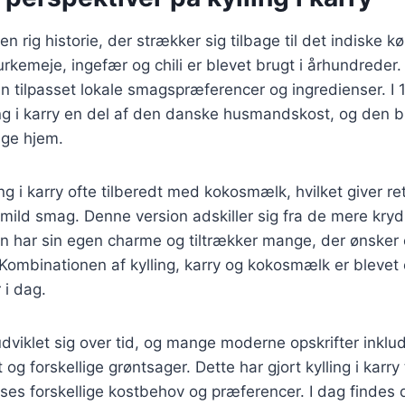
r en rig historie, der strækker sig tilbage til det indiske k
rkemeje, ingefær og chili er blevet brugt i århundreder. 
 tilpasset lokale smagspræferencer og ingredienser. I 
ing i karry en del af den danske husmandskost, og den b
nge hjem.
ing i karry ofte tilberedt med kokosmælk, hvilket giver r
mild smag. Denne version adskiller sig fra de mere kryd
en har sin egen charme og tiltrækker mange, der ønsker
ombinationen af kylling, karry og kokosmælk er blevet e
 i dag.
dviklet sig over tid, og mange moderne opskrifter inklu
og forskellige grøntsager. Dette har gjort kylling i karry 
sses forskellige kostbehov og præferencer. I dag findes d