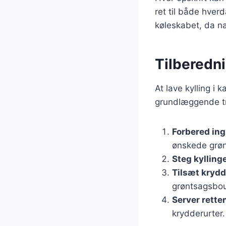
ret til både hver
køleskabet, da n
Tilberednin
At lave kylling i 
grundlæggende tri
Forbered in
ønskede grøn
Steg kylling
Tilsæt krydd
grøntsagsboui
Server rette
krydderurter.