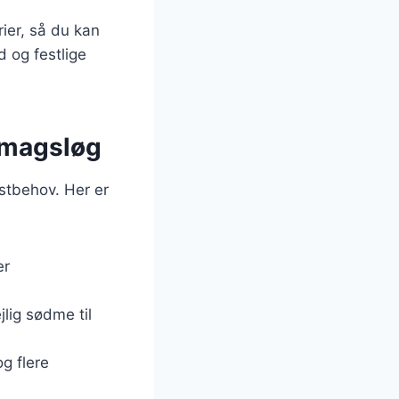
ier, så du kan
d og festlige
 smagsløg
ostbehov. Her er
er
jlig sødme til
g flere