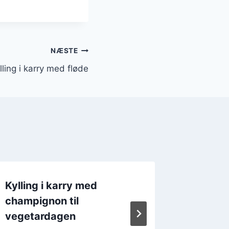
NÆSTE
lling i karry med fløde
Kylling i karry med
Kylling
champignon til
blomkål
vegetardagen
Af
Kylling i