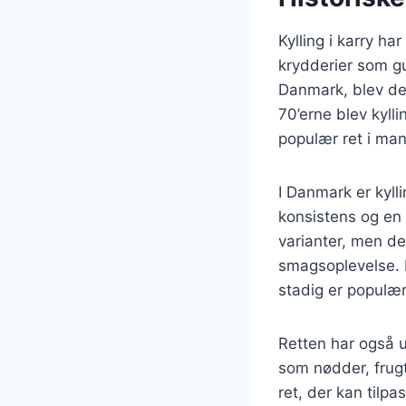
Kylling i karry ha
krydderier som gu
Danmark, blev den
70’erne blev kyll
populær ret i ma
I Danmark er kyll
konsistens og en 
varianter, men d
smagsoplevelse. K
stadig er populær
Retten har også u
som nødder, frugt 
ret, der kan tilpa