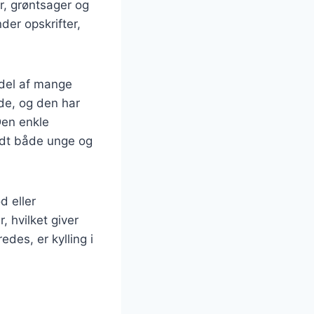
r, grøntsager og
nder opskrifter,
 del af mange
ede, og den har
Den enkle
andt både unge og
d eller
, hvilket giver
des, er kylling i