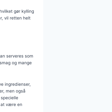
vilket gør kylling
, vil retten helt
n kan serveres som
ge smag og mange
e ingredienser,
kker, men også
 specielle
d at være en