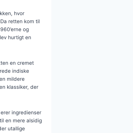
økken, hvor
Da retten kom til
1960’erne og
lev hurtigt en
etten en cremet
rede indiske
 en mildere
n klassiker, der
derer ingredienser
til en mere alsidig
er utallige