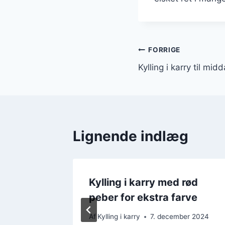
Indlægsnavi
FORRIGE
Kylling i karry til mid
Lignende indlæg
Kylling i karry med rød
d
peber for ekstra farve
mber 2024
Af
Kylling i karry
7. december 2024