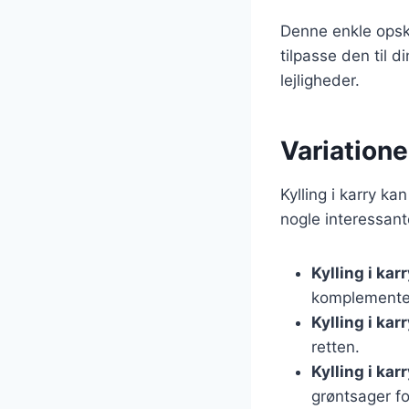
Denne enkle opskr
tilpasse den til 
lejligheder.
Variationer
Kylling i karry k
nogle interessant
Kylling i ka
komplementer
Kylling i ka
retten.
Kylling i karr
grøntsager fo