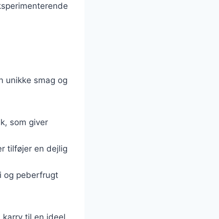
 eksperimenterende
gen unikke smag og
k, som giver
ilføjer en dejlig
i og peberfrugt
karry til en ideel