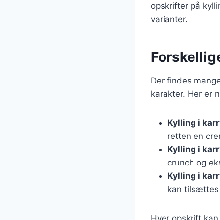
opskrifter på kyll
varianter.
Forskellige
Der findes mange 
karakter. Her er 
Kylling i ka
retten en cr
Kylling i ka
crunch og eks
Kylling i ka
kan tilsættes
Hver opskrift kan 