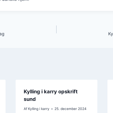
gation
dag
Ky
Kylling i karry opskrift
sund
Af
Kylling i karry
25. december 2024