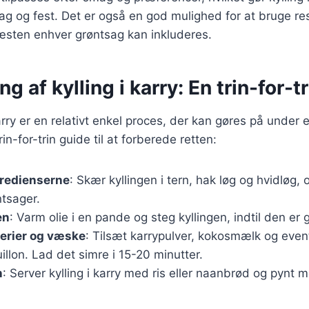
dag og fest. Det er også en god mulighed for at bruge res
æsten enhver grøntsag kan inkluderes.
g af kylling i karry: En trin-for-t
karry er en relativt enkel proces, der kan gøres på under 
n-for-trin guide til at forberede retten:
gredienserne
: Skær kyllingen i tern, hak løg og hvidløg,
tsager.
en
: Varm olie i en pande og steg kyllingen, indtil den er
erier og væske
: Tilsæt karrypulver, kokosmælk og even
llon. Lad det simre i 15-20 minutter.
n
: Server kylling i karry med ris eller naanbrød og pynt m