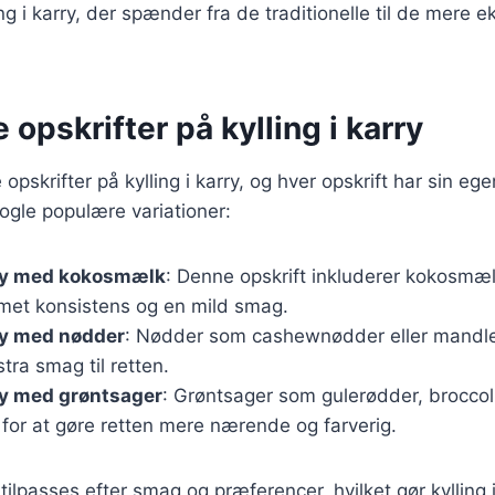
ing i karry, der spænder fra de traditionelle til de mere
 opskrifter på kylling i karry
opskrifter på kylling i karry, og hver opskrift har sin e
nogle populære variationer:
rry med kokosmælk
: Denne opskrift inkluderer kokosmæl
emet konsistens og en mild smag.
rry med nødder
: Nødder som cashewnødder eller mandler t
tra smag til retten.
rry med grøntsager
: Grøntsager som gulerødder, broccol
 for at gøre retten mere nærende og farverig.
tilpasses efter smag og præferencer, hvilket gør kylling i 