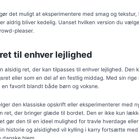
 gør det muligt at eksperimentere med smag og tekstur, h
 der aldrig bliver kedelig. Uanset hvilken version du vælger
crowd-pleaser.
ret til enhver lejlighed
 en alsidig ret, der kan tilpasses til enhver lejlighed. De
sret eller som en del af en festlig middag. Med sin ri
n en favorit blandt både børn og voksne.
er den klassiske opskrift eller eksperimenterer med ny
 en ret, der bringer glæde til bordet. Den er ikke kun læ
et gør den til en ideel mulighed for travle hverdage eller
in historie og alsidighed vil kylling i karry fortsætte me
e danske hjem.