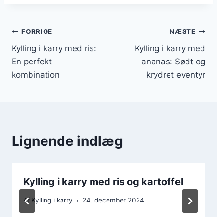
Indlægsnavigation
FORRIGE
NÆSTE
Kylling i karry med ris:
Kylling i karry med
En perfekt
ananas: Sødt og
kombination
krydret eventyr
Lignende indlæg
Kylling i karry med ris og kartoffel
Af
Kylling i karry
24. december 2024