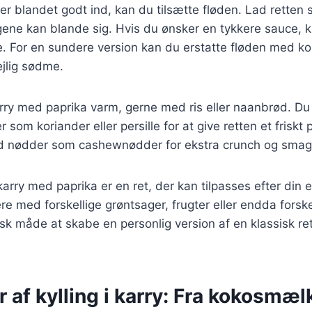
er blandet godt ind, kan du tilsætte fløden. Lad retten s
gene kan blande sig. Hvis du ønsker en tykkere sauce, 
re. For en sundere version kan du erstatte fløden med 
ejlig sødme.
karry med paprika varm, gerne med ris eller naanbrød. Du 
r som koriander eller persille for at give retten et friskt 
d nødder som cashewnødder for ekstra crunch og smag
i karry med paprika er en ret, der kan tilpasses efter di
e med forskellige grøntsager, frugter eller endda forske
isk måde at skabe en personlig version af en klassisk ret
r af kylling i karry: Fra kokosmælk