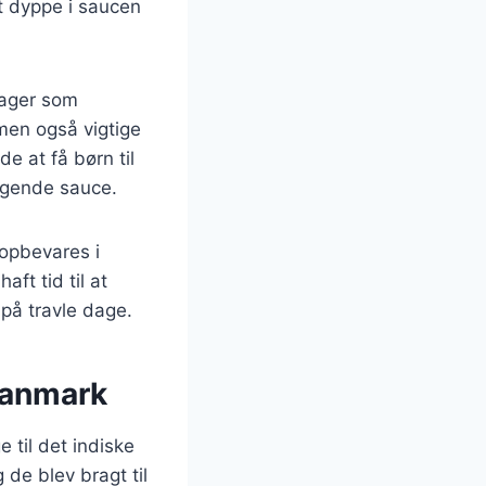
t dyppe i saucen
sager som
 men også vigtige
e at få børn til
agende sauce.
 opbevares i
ft tid til at
 på travle dage.
 Danmark
e til det indiske
 de blev bragt til