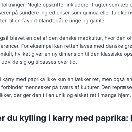
olkninger. Nogle opskrifter inkluderer frugter som æble
erer på sundere ingredienser som quinoa eller fuldkorn
tten til en favorit blandt både unge og gamle.
r også blevet en del af den danske madkultur, hvor den of
erencer. For eksempel kan retten laves med danske gr
kål, hvilket giver en ny dimension til den klassiske opsk
dvikle sig og tilpasses over tid.
g i karry med paprika ikke kun en lækker ret, men også en
 forbinder mennesker på tværs af kulturer. Den repræse
kker, der gør den til en unik og elsket ret i mange hjem.
r du kylling i karry med paprika: