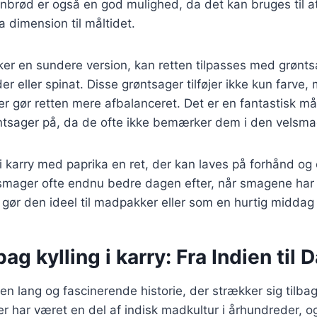
nbrød er også en god mulighed, da det kan bruges til a
ra dimension til måltidet.
ker en sundere version, kan retten tilpasses med grønt
er eller spinat. Disse grøntsager tilføjer ikke kun farve,
er gør retten mere afbalanceret. Det er en fantastisk måd
røntsager på, da de ofte ikke bemærker dem i den velsm
g i karry med paprika en ret, der kan laves på forhånd og
mager ofte endnu bedre dagen efter, når smagene har ha
e gør den ideel til madpakker eller som en hurtig middag
bag kylling i karry: Fra Indien til
r en lang og fascinerende historie, der strækker sig tilbag
er har været en del af indisk madkultur i århundreder, og