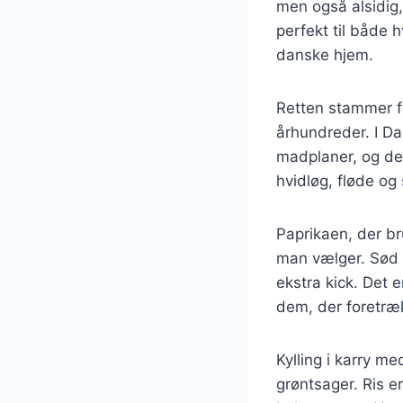
men også alsidig,
perfekt til både h
danske hjem.
Retten stammer fr
århundreder. I Da
madplaner, og den 
hvidløg, fløde og
Paprikaen, der br
man vælger. Sød p
ekstra kick. Det e
dem, der foretræ
Kylling i karry m
grøntsager. Ris 