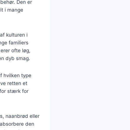
lbehør. Den er
rit i mange
f kulturen i
nge familiers
erer ofte løg,
 en dyb smag.
f hvilken type
ve retten et
for stærk for
is, naanbrød eller
t absorbere den