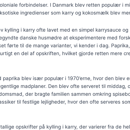
oniale forbindelser. I Danmark blev retten populær i mi
ksotiske ingredienser som karry og kokosmælk blev mer
v kylling i karry ofte lavet med en simpel karrysauce og 
gyndte danske husmødre at eksperimentere med forsk
ket førte til de mange varianter, vi kender i dag. Paprika
urtigt en del af opskriften, hvilket gjorde retten mere c
ed paprika blev især populær i 1970’erne, hvor den blev e
gentlige madplaner. Den blev ofte serveret til middag,
omsmad, der bragte familien sammen omkring spisebor
ssiker til festlige lejligheder, hvor den ofte serveres so
allige opskrifter på kylling i karry, der varierer fra de helt