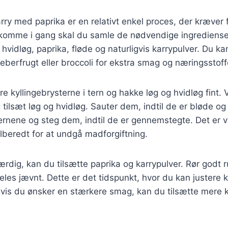
karry med paprika er en relativt enkel proces, der kræver
at komme i gang skal du samle de nødvendige ingrediense
, hvidløg, paprika, fløde og naturligvis karrypulver. Du kan
berfrugt eller broccoli for ekstra smag og næringsstoff
 kyllingebrysterne i tern og hakke løg og hvidløg fint. Va
 tilsæt løg og hvidløg. Sauter dem, indtil de er bløde og 
ernene og steg dem, indtil de er gennemstegte. Det er vig
tilberedt for at undgå madforgiftning.
færdig, kan du tilsætte paprika og karrypulver. Rør godt 
eles jævnt. Dette er det tidspunkt, hvor du kan justere 
is du ønsker en stærkere smag, kan du tilsætte mere ka