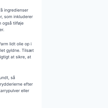
 få ingredienser
r, som inkluderer
 også tilføje
er.
rm lidt olie op i
let gyldne. Tilsæt
tigt at sikre, at
rundt, så
krydderierne efter
rrypulver eller