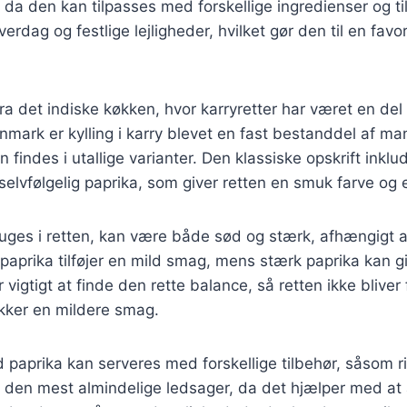
 da den kan tilpasses med forskellige ingredienser og ti
verdag og festlige lejligheder, hvilket gør den til en favo
a det indiske køkken, hvor karryretter har været en del a
nmark er kylling i karry blevet en fast bestanddel af ma
findes i utallige varianter. Den klassiske opskrift inklud
 selvfølgelig paprika, som giver retten en smuk farve og
uges i retten, kan være både sød og stærk, afhængigt a
aprika tilføjer en mild smag, mens stærk paprika kan gi
r vigtigt at finde den rette balance, så retten ikke bliver 
kker en mildere smag.
ed paprika kan serveres med forskellige tilbehør, såsom r
er den mest almindelige ledsager, da det hjælper med a