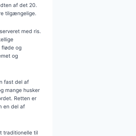
dten af det 20.
e tilgængelige.
serveret med ris.
ellige
, fløde og
remet og
n fast del af
 og mange husker
det. Retten er
m en del af
 traditionelle til