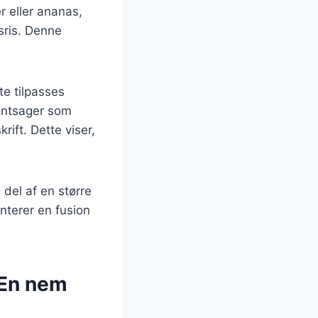
r eller ananas,
sris. Denne
te tilpasses
øntsager som
rift. Dette viser,
 del af en større
nterer en fusion
 En nem