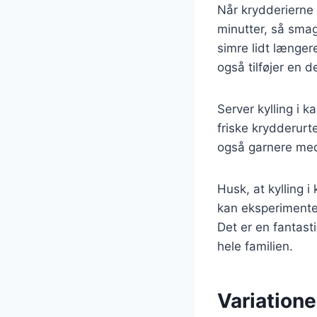
Når krydderierne 
minutter, så sma
simre lidt længe
også tilføjer en d
Server kylling i 
friske krydderurte
også garnere me
Husk, at kylling 
kan eksperimenter
Det er en fantast
hele familien.
Variatione