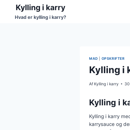
Fortsæt
Kylling i karry
til
Hvad er kylling i karry?
indhold
MAD
|
OPSKRIFTER
Kylling i
Af
Kylling i karry
30
Kylling i 
Kylling i karry m
karrysauce og den