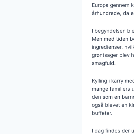
Europa gennem kol
århundrede, da e
I begyndelsen ble
Men med tiden be
ingredienser, hvil
grøntsager blev h
smagfuld.
Kylling i karry m
mange familiers u
den som en barnd
også blevet en kla
buffeter.
I dag findes der ut