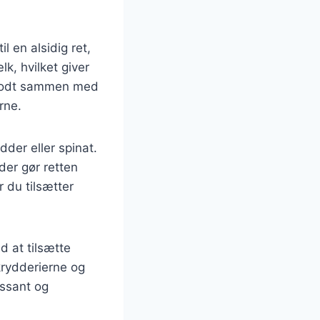
l en alsidig ret,
k, hvilket giver
 godt sammen med
rne.
dder eller spinat.
der gør retten
 du tilsætter
 at tilsætte
krydderierne og
essant og