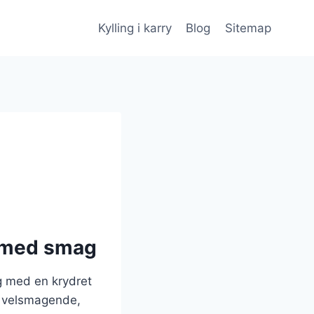
Kylling i karry
Blog
Sitemap
et med smag
ng med en krydret
n velsmagende,