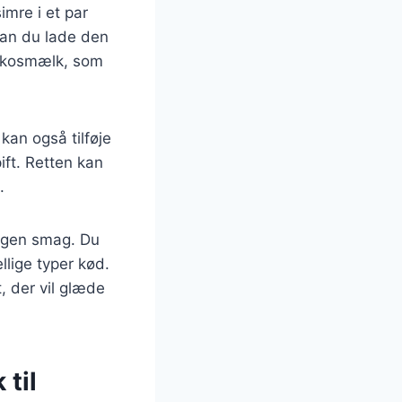
imre i et par
kan du lade den
kokosmælk, som
kan også tilføje
pift. Retten kan
.
n egen smag. Du
llige typer kød.
, der vil glæde
 til