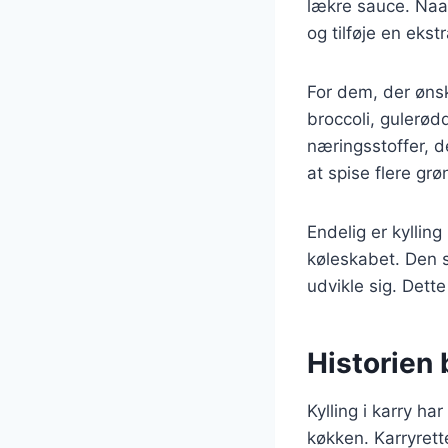
lækre sauce. Naa
og tilføje en ekst
For dem, der øns
broccoli, gulerødd
næringsstoffer, d
at spise flere g
Endelig er kyllin
køleskabet. Den s
udvikle sig. Dett
Historien 
Kylling i karry ha
køkken. Karryrett