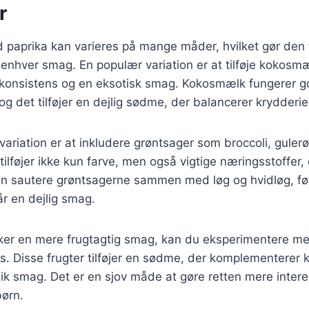
r
d paprika kan varieres på mange måder, hvilket gør den ti
 enhver smag. En populær variation er at tilføje kokosmæl
 konsistens og en eksotisk smag. Kokosmælk fungerer
 og det tilføjer en dejlig sødme, der balancerer krydderie
ariation er at inkludere grøntsager som broccoli, gulerø
tilføjer ikke kun farve, men også vigtige næringsstoffer, 
n sautere grøntsagerne sammen med løg og hvidløg, før
år en dejlig smag.
ker en mere frugtagtig smag, kan du eksperimentere med
s. Disse frugter tilføjer en sødme, der komplementerer 
nik smag. Det er en sjov måde at gøre retten mere inter
børn.