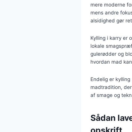
mere moderne fort
mens andre fokus
alsidighed gør re
Kylling i karry e
lokale smagspræf
gulerødder og blom
hvordan mad kan u
Endelig er kyllin
madtradition, der
af smage og tekni
Sådan lave
opskrift