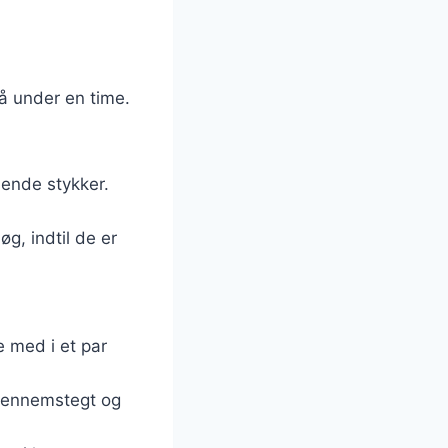
på under en time.
sende stykker.
øg, indtil de er
 med i et par
r gennemstegt og