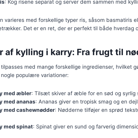
is
: Kog risene separat og server dem sammen med kyllin
 varieres med forskellige typer ris, såsom basmatiris ell
trækker. Det er en ret, der er perfekt til både hverdag o
 af kylling i karry: Fra frugt til n
n tilpasses med mange forskellige ingredienser, hvilket gø
r nogle populære variationer:
rry med æbler
: Tilsæt skiver af æble for en sød og syrlig
rry med ananas
: Ananas giver en tropisk smag og en dej
rry med cashewnødder
: Nødderne tilføjer en sprød tekst
ry med spinat
: Spinat giver en sund og farverig dimension