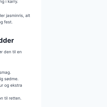
g i karry.
er jasminris, alt
g fest.
ødder
r den til en
 smag.
lig sødme.
ur og ekstra
 til retten.