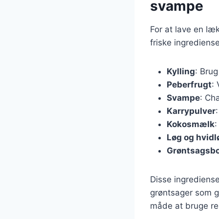
svampe
For at lave en læ
friske ingrediens
Kylling
: Brug
Peberfrugt
:
Svampe
: Ch
Karrypulver
Kokosmælk
:
Løg og hvidl
Grøntsagsbo
Disse ingrediense
grøntsager som gu
måde at bruge re