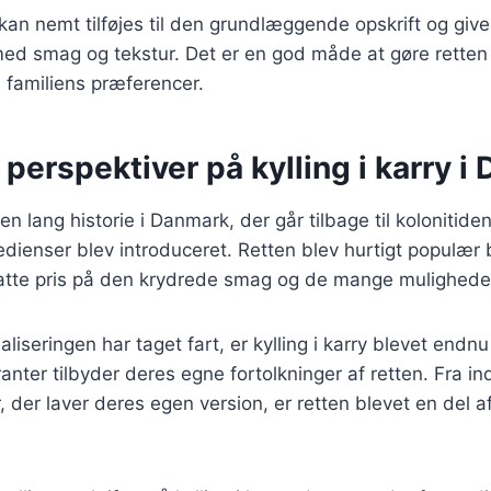
 kan nemt tilføjes til den grundlæggende opskrift og give
ed smag og tekstur. Det er en god måde at gøre retten
l familiens præferencer.
 perspektiver på kylling i karry 
r en lang historie i Danmark, der går tilbage til kolonitide
edienser blev introduceret. Retten blev hurtigt populær 
atte pris på den krydrede smag og de mange muligheder 
aliseringen har taget fart, er kylling i karry blevet end
nter tilbyder deres egne fortolkninger af retten. Fra in
er, der laver deres egen version, er retten blevet en del 