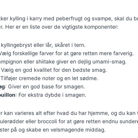
kker kylling i karry med peberfrugt og svampe, skal du 
er. Her er en liste over de vigtigste komponenter:
 kyllingebryst eller lår, skåret i tern.
 Vælg forskellige farver for at gøre retten mere farverig.
ampignon eller shiitake giver en dejlig umami-smag.
: Vælg en god kvalitet for den bedste smag.
 Tilføjer cremede noter og en let sødme.
øg
: Giver en god base for smagen.
uillon
: For ekstra dybde i smagen.
r kan varieres alt efter hvad du har hjemme, og du kan t
lerødder eller broccoli for at gøre retten endnu sunder
ster på og skabe en velsmagende middag.