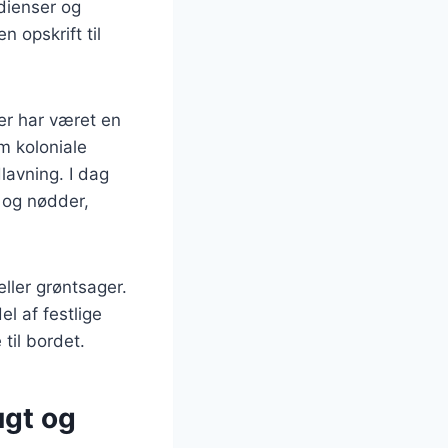
edienser og
 opskrift til
ter har været en
m koloniale
lavning. I dag
r og nødder,
eller grøntsager.
l af festlige
 til bordet.
ugt og