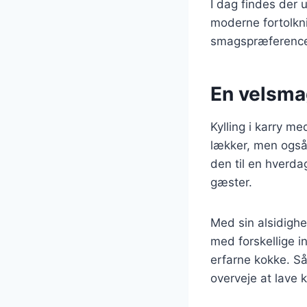
I dag findes der ut
moderne fortolknin
smagspræference
En velsmag
Kylling i karry m
lækker, men også
den til en hverdag
gæster.
Med sin alsidighe
med forskellige in
erfarne kokke. Så
overveje at lave k