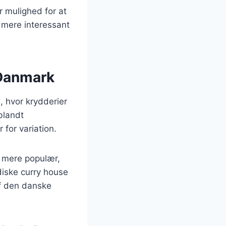
r mulighed for at
 mere interessant
i Danmark
n, hvor krydderier
blandt
for variation.
nu mere populær,
diske curry house
af den danske