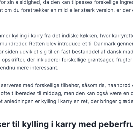
r sin alsidighed, da den kan tilpasses forskellige ingr
 om du foretrækker en mild eller stærk version, er der en
mer kylling i karry fra det indiske køkken, hvor karryret
 århundreder. Retten blev introduceret til Danmark genne
ar siden udviklet sig til en fast bestanddel af dansk mad
opskrifter, der inkluderer forskellige grøntsager, frugte
n endnu mere interessant.
n serveres med forskellige tilbehør, såsom ris, naanbrød 
r ofte tilberedes til middag, men den kan også være en de
t anledningen er kylling i karry en ret, der bringer glæde
er til kylling i karry med peberfr