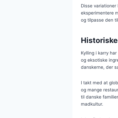
Disse variationer
eksperimentere m
og tilpasse den ti
Historiske
Kylling i karry ha
og eksotiske ingr
danskerne, der s
I takt med at glob
og mange restaura
til danske famili
madkultur.