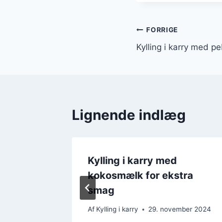
Indlægsnavi
FORRIGE
Kylling i karry med 
Lignende indlæg
Kylling i karry med
crunch
kokosmælk for ekstra
smag
mber 2024
Af
Kylling i karry
29. november 2024