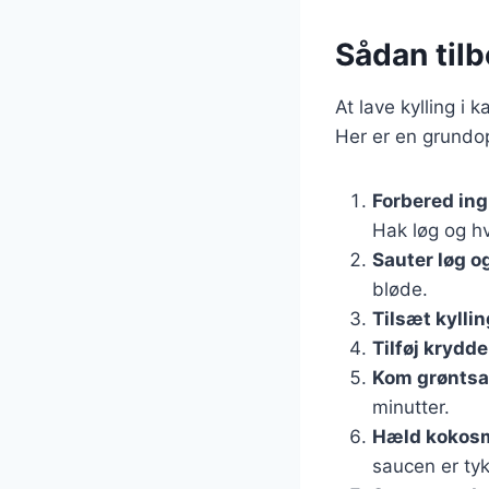
Sådan tilb
At lave kylling i 
Her er en grundop
Forbered in
Hak løg og hv
Sauter løg o
bløde.
Tilsæt kyllin
Tilføj krydde
Kom grøntsa
minutter.
Hæld kokosm
saucen er tyk