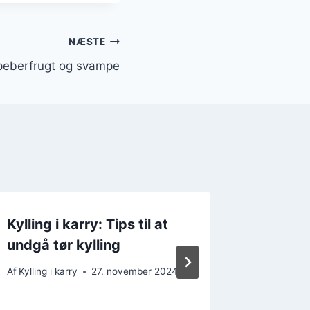
NÆSTE
 peberfrugt og svampe
Kylling i karry: Tips til at
Kylling
undgå tør kylling
grønts
kombin
Af
Kylling i karry
27. november 2024
Af
Kylling i