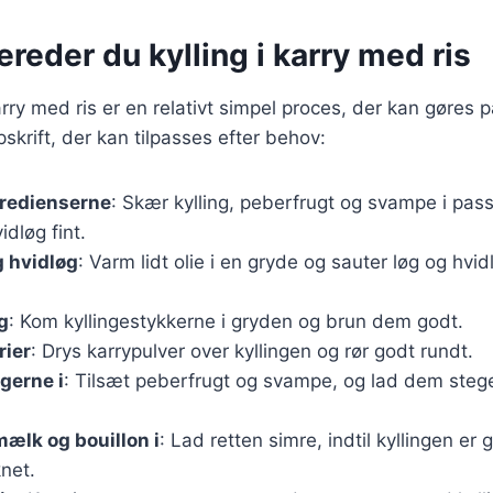
ereder du kylling i karry med ris
karry med ris er en relativt simpel proces, der kan gøres 
skrift, der kan tilpasses efter behov:
gredienserne
: Skær kylling, peberfrugt og svampe i pas
idløg fint.
g hvidløg
: Varm lidt olie i en gryde og sauter løg og hvidl
g
: Kom kyllingestykkerne i gryden og brun dem godt.
rier
: Drys karrypulver over kyllingen og rør godt rundt.
gerne i
: Tilsæt peberfrugt og svampe, og lad dem stege
ælk og bouillon i
: Lad retten simre, indtil kyllingen e
net.