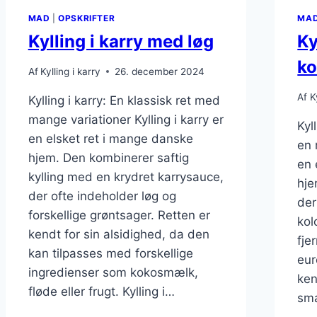
MAD
|
OPSKRIFTER
MA
Kylling i karry med løg
Ky
ko
Af
Kylling i karry
26. december 2024
Af
K
Kylling i karry: En klassisk ret med
mange variationer Kylling i karry er
Kyl
en elsket ret i mange danske
en 
hjem. Den kombinerer saftig
en 
kylling med en krydret karrysauce,
hje
der ofte indeholder løg og
der
forskellige grøntsager. Retten er
kol
kendt for sin alsidighed, da den
fje
kan tilpasses med forskellige
eur
ingredienser som kokosmælk,
ken
fløde eller frugt. Kylling i…
sma