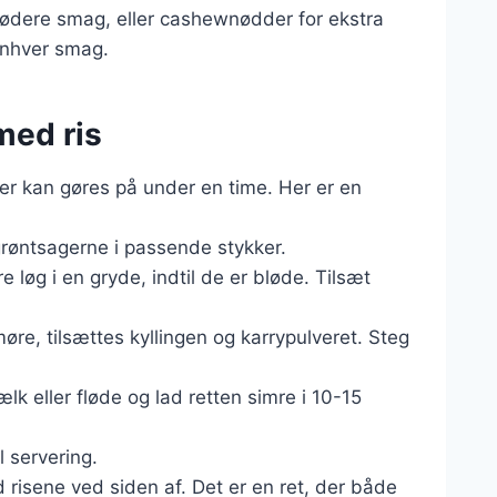
 sødere smag, eller cashewnødder for ekstra
 enhver smag.
med ris
, der kan gøres på under en time. Her er en
grøntsagerne i passende stykker.
e løg i en gryde, indtil de er bløde. Tilsæt
øre, tilsættes kyllingen og karrypulveret. Steg
lk eller fløde og lad retten simre i 10-15
l servering.
risene ved siden af. Det er en ret, der både