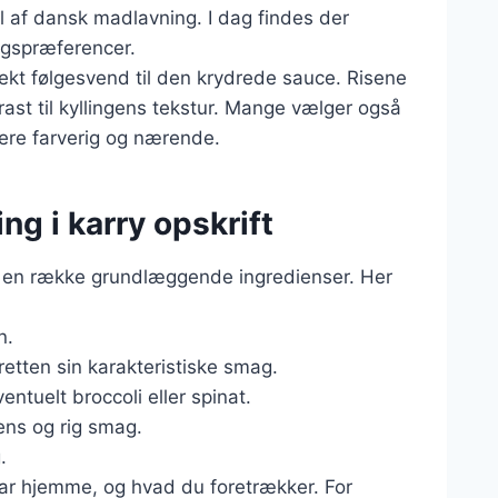
del af dansk madlavning. I dag findes der
magspræferencer.
fekt følgesvend til den krydrede sauce. Risene
ast til kyllingens tekstur. Mange vælger også
 mere farverig og nærende.
ing i karry opskrift
ruge en række grundlæggende ingredienser. Her
n.
 retten sin karakteristiske smag.
entuelt broccoli eller spinat.
ens og rig smag.
.
har hjemme, og hvad du foretrækker. For