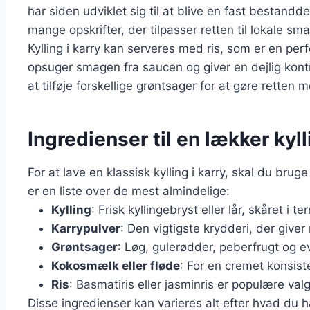
har siden udviklet sig til at blive en fast bestand
mange opskrifter, der tilpasser retten til lokale s
Kylling i karry kan serveres med ris, som er en per
opsuger smagen fra saucen og giver en dejlig kontr
at tilføje forskellige grøntsager for at gøre retten
Ingredienser til en lækker kyll
For at lave en klassisk kylling i karry, skal du b
er en liste over de mest almindelige:
Kylling
: Frisk kyllingebryst eller lår, skåret i ter
Karrypulver
: Den vigtigste krydderi, der giver
Grøntsager
: Løg, gulerødder, peberfrugt og ev
Kokosmælk eller fløde
: For en cremet konsist
Ris
: Basmatiris eller jasminris er populære valg
Disse ingredienser kan varieres alt efter hvad du 