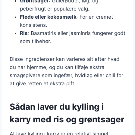
Grøntsager
: Gulerødder, løg, og
peberfrugt er populære valg.
Fløde eller kokosmælk
: For en cremet
konsistens.
Ris
: Basmatiris eller jasminris fungerer godt
som tilbehør.
Disse ingredienser kan varieres alt efter hvad
du har hjemme, og du kan tilføje ekstra
smagsgivere som ingefær, hvidløg eller chili for
at give retten et ekstra pift.
Sådan laver du kylling i
karry med ris og grøntsager
At lave kylling i karry er en relativt simpel