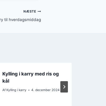
NÆSTE
arry til hverdagsmiddag
Kylling i karry med ris og
Kylling 
kål
persone
midda
Af
Kylling i karry
4. december 2024
Af
Kylling i