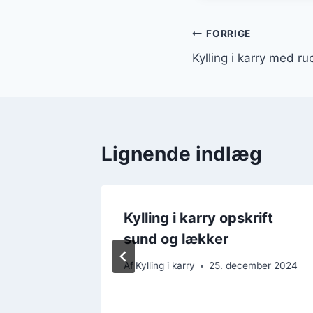
Indlægsnavi
FORRIGE
Kylling i karry med ru
Lignende indlæg
Kylling i karry opskrift
sund og lækker
ber 2024
Af
Kylling i karry
25. december 2024