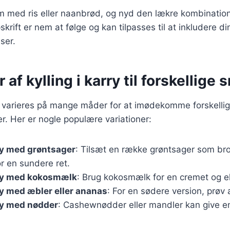
rm med ris eller naanbrød, og nyd den lækre kombinatio
krift er nem at følge og kan tilpasses til at inkludere di
ser.
 af kylling i karry til forskellige
an varieres på mange måder for at imødekomme forskelli
. Her er nogle populære variationer:
rry med grøntsager
: Tilsæt en række grøntsager som broc
r en sundere ret.
rry med kokosmælk
: Brug kokosmælk for en cremet og e
rry med æbler eller ananas
: For en sødere version, prøv a
rry med nødder
: Cashewnødder eller mandler kan give en