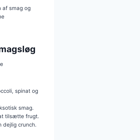
n af smag og
ne
 smagsløg
ge
coli, spinat og
ksotisk smag.
t tilsætte frugt.
 dejlig crunch.