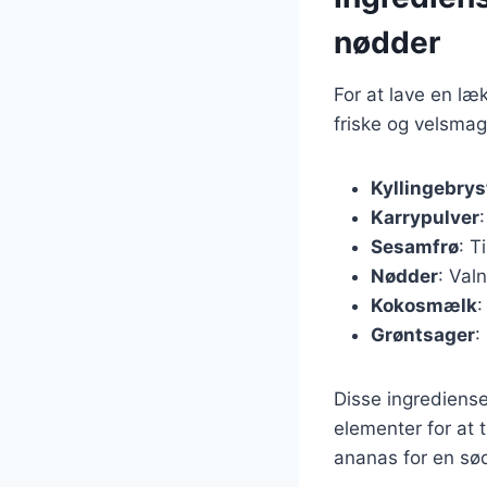
nødder
For at lave en læ
friske og velsmag
Kyllingebrys
Karrypulver
Sesamfrø
: T
Nødder
: Val
Kokosmælk
:
Grøntsager
:
Disse ingredienser
elementer for at 
ananas for en søde