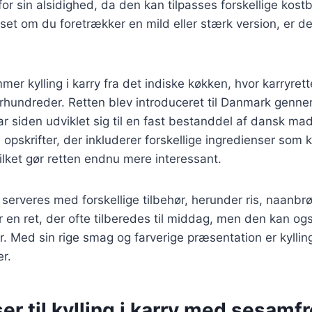
r sin alsidighed, da den kan tilpasses forskellige kost
et om du foretrækker en mild eller stærk version, er der 
mer kylling i karry fra det indiske køkken, hvor karryret
 århundreder. Retten blev introduceret til Danmark genne
ar siden udviklet sig til en fast bestanddel af dansk mad
opskrifter, der inkluderer forskellige ingredienser som
ilket gør retten endnu mere interessant.
n serveres med forskellige tilbehør, herunder ris, naanbrø
r en ret, der ofte tilberedes til middag, men den kan og
er. Med sin rige smag og farverige præsentation er kylling
er.
er til kylling i karry med sesamf