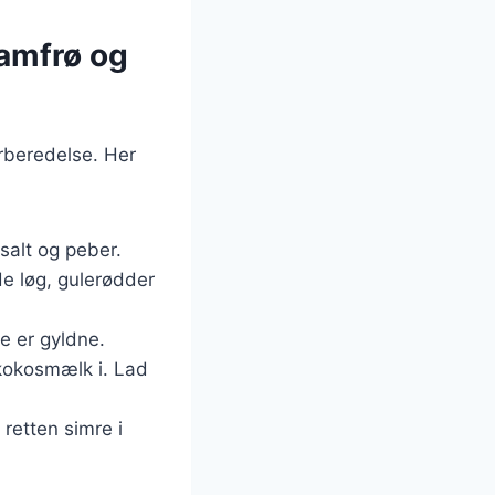
samfrø og
forberedelse. Her
salt og peber.
ede løg, gulerødder
e er gyldne.
 kokosmælk i. Lad
retten simre i