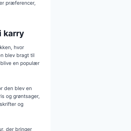
ler præferencer,
i karry
økken, hvor
n blev bragt til
 blive en populær
or den blev en
is og grøntsager,
skrifter og
r, der bringer