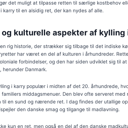
gør det muligt at tilpasse retten til særlige kostbehov el
 i karry til en alsidig ret, der kan nydes af alle.
 og kulturelle aspekter af kylling 
r en rig historie, der strækker sig tilbage til det indiske k
yretter har været en del af kulturen i århundreder. Rette
oniale forbindelser, og den har siden udviklet sig til at
e, herunder Danmark.
lling i karry populær i midten af det 20. århundrede, hv
 familiers middagsmenuer. Den blev ofte serveret med r
 til en sund og nærende ret. I dag findes der utallige op
afspejler den danske smag og tilgange til madlavning.
r ikke kun en ret, men også en del af den danske madkultu