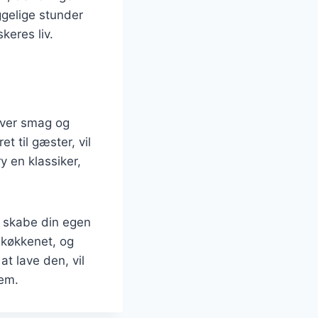
gelige stunder
keres liv.
nhver smag og
et til gæster, vil
y en klassiker,
u skabe din egen
 i køkkenet, og
t lave den, vil
jem.