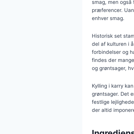
smag, men også fo
præferencer. Uans
enhver smag.
Historisk set stam
del af kulturen i
forbindelser og h
findes der mange 
og grøntsager, hv
Kylling i karry ka
grøntsager. Det e
festlige lejlighed
der altid imponer
Ingrediens