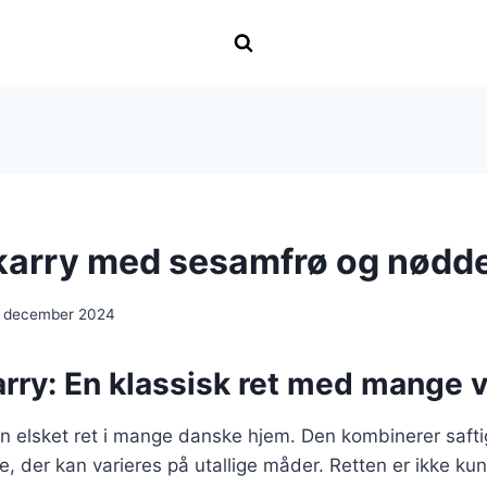
i karry med sesamfrø og nødd
. december 2024
karry: En klassisk ret med mange v
r en elsket ret i mange danske hjem. Den kombinerer saft
e, der kan varieres på utallige måder. Retten er ikke kun