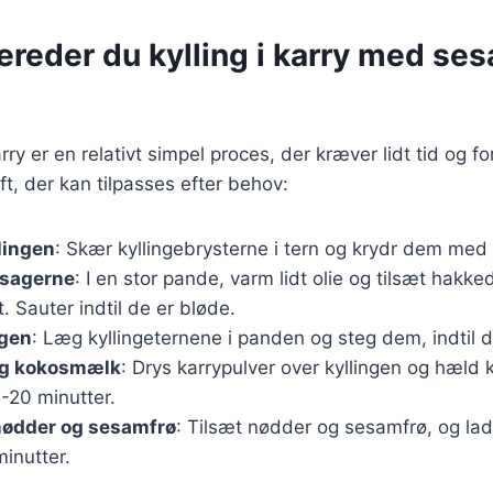
ereder du kylling i karry med se
karry er en relativt simpel proces, der kræver lidt tid og 
ft, der kan tilpasses efter behov:
lingen
: Skær kyllingebrysterne i tern og krydr dem med 
tsagerne
: I en stor pande, varm lidt olie og tilsæt hakk
. Sauter indtil de er bløde.
ngen
: Læg kyllingeternene i panden og steg dem, indtil d
 og kokosmælk
: Drys karrypulver over kyllingen og hæld
5-20 minutter.
nødder og sesamfrø
: Tilsæt nødder og sesamfrø, og lad 
minutter.