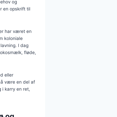
behov og
en opskrift til
ter har været en
m koloniale
lavning. I dag
 kokosmælk, fløde,
d eller
så være en del af
 i karry en ret,
rø og