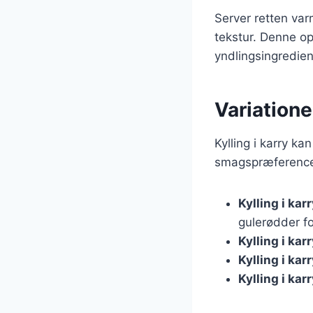
Server retten va
tekstur. Denne ops
yndlingsingredien
Variationer
Kylling i karry k
smagspræferencer
Kylling i ka
gulerødder fo
Kylling i ka
Kylling i ka
Kylling i ka