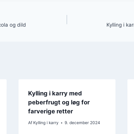
gation
cola og dild
Kylling i k
Kylling i karry med
peberfrugt og løg for
farverige retter
Af
Kylling i karry
9. december 2024