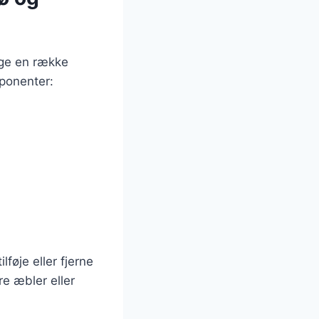
uge en række
mponenter:
føje eller fjerne
re æbler eller