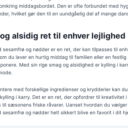
omkring middagsbordet. Den er ofte forbundet med hyg
heder, hvilket gør den til en uundgåelig del af mange dans
og alsidig ret til enhver lejlighed
ed sesamfrø og nødder er en ret, der kan tilpasses til e
om du laver en hurtig middag til familien eller en festlig r
ponere. Med sin rige smag og alsidighed er kylling i karr
 mode.
ntere med forskellige ingredienser og krydderier kan d
ylling i karry. Det er en ret, der opfordrer til kreativitet
 til sæsonens friske råvarer. Uanset hvordan du vælger a
d sesamfrø og nødder helt sikkert blive en favorit i dit h