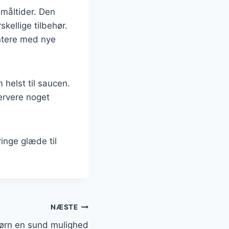
 måltider. Den
kellige tilbehør.
entere med nye
 helst til saucen.
servere noget
ringe glæde til
NÆSTE
l børn en sund mulighed