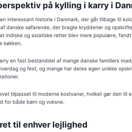
perspektiv på kylling i karry i Da
r en interessant historie i Danmark, der går tilbage til kol
 af danske søfarende, der bragte krydderier og opskrift
 at indiske og asiatiske retter blev mere populære, fandt k
ke køkken.
i karry en fast bestanddel af mange danske familiers mad
hverdag og fest, og mange har deres egen unikke opskrif
ationer.
evet tilpasset til moderne kostvaner, hvilket gør den til
 for både børn og voksne.
ret til enhver lejlighed