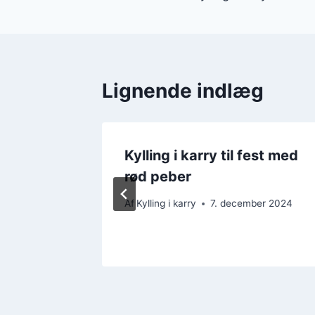
Lignende indlæg
ift til 4
Kylling i karry til fest med
rød peber
mber 2024
Af
Kylling i karry
7. december 2024