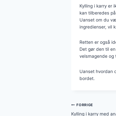
Kylling i karry er
kan tilberedes på
Uanset om du væl
ingredienser, vil k
Retten er også ide
Det gør den til en
velsmagende og ti
Uanset hvordan du 
bordet.
Indlægsnavi
FORRIGE
Kylling i karry med 