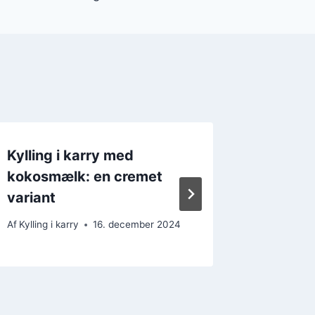
Kylling i karry med
Kylling 
kokosmælk: en cremet
hverd
variant
Af
Kylling i
Af
Kylling i karry
16. december 2024