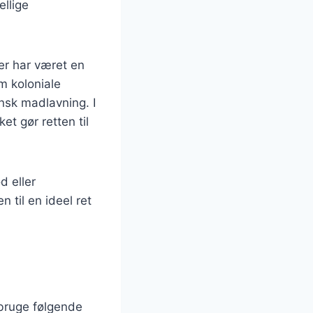
llige
ter har været en
m koloniale
ansk madlavning. I
et gør retten til
d eller
n til en ideel ret
 bruge følgende