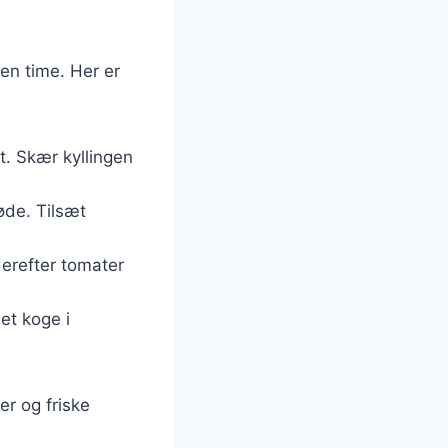
 en time. Her er
t. Skær kyllingen
løde. Tilsæt
derefter tomater
et koge i
er og friske