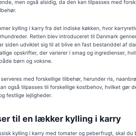
nde, men også alsidig, da den kan tilpasses med forske
lbehør.
mer kylling i karry fra det indiske køkken, hvor karryret
 århundreder. Retten blev introduceret til Danmark genne
r siden udviklet sig til at blive en fast bestanddel af d
llige opskrifter, der varierer i smag og ingredienser, hvilk
 både børn og voksne.
n serveres med forskellige tilbehør, herunder ris, naanbrø
n også tilpasses til forskellige kostbehov, hvilket gør de
g festlige lejligheder.
er til en lækker kylling i karry
assisk kylling i karry med tomater og peberfrugt, skal du