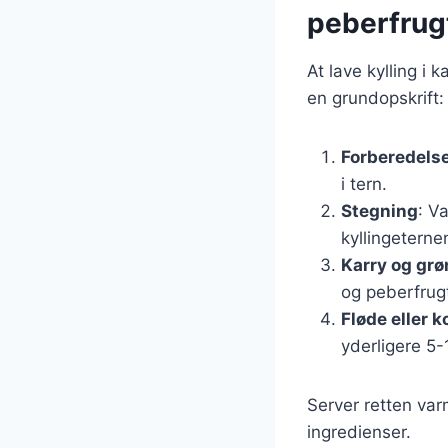
peberfrug
At lave kylling i 
en grundopskrift:
Forberedels
i tern.
Stegning
: V
kyllingetern
Karry og grø
og peberfrugt
Fløde eller
yderligere 5-
Server retten var
ingredienser.