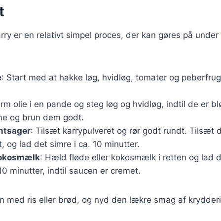
t
karry er en relativt simpel proces, der kan gøres på under
e
: Start med at hakke løg, hvidløg, tomater og peberfrug
arm olie i en pande og steg løg og hvidløg, indtil de er b
ene og brun dem godt.
ntsager
: Tilsæt karrypulveret og rør godt rundt. Tilsæt 
, og lad det simre i ca. 10 minutter.
 kokosmælk
: Hæld fløde eller kokosmælk i retten og lad d
10 minutter, indtil saucen er cremet.
m med ris eller brød, og nyd den lækre smag af krydderi