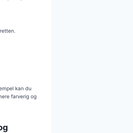
retten.
sempel kan du
mere farverig og
og