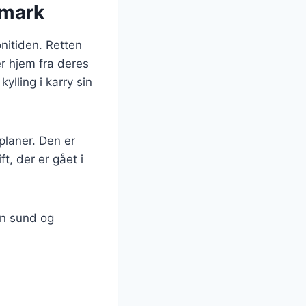
nmark
onitiden. Retten
er hjem fra deres
ylling i karry sin
planer. Den er
t, der er gået i
 en sund og