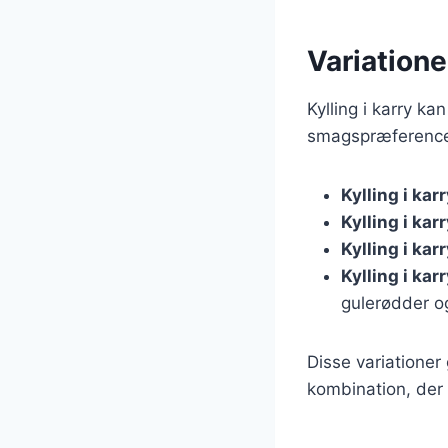
Variationer
Kylling i karry ka
smagspræferencer
Kylling i ka
Kylling i ka
Kylling i ka
Kylling i ka
gulerødder og
Disse variationer
kombination, der 