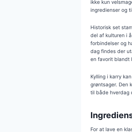
ikke kun velsmage
ingredienser og ti
Historisk set stam
del af kulturen i
forbindelser og ha
dag findes der uta
en favorit blandt
Kylling i karry ka
grøntsager. Den ka
til både hverdag o
Ingrediens
For at lave en kl