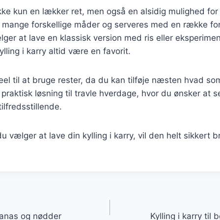
 ikke kun en lækker ret, men også en alsidig mulighed for
 mange forskellige måder og serveres med en række fors
ger at lave en klassisk version med ris eller eksperim
ylling i karry altid være en favorit.
el til at bruge rester, da du kan tilføje næsten hvad som
 praktisk løsning til travle hverdage, hvor du ønsker at 
lfredsstillende.
vælger at lave din kylling i karry, vil den helt sikkert b
gation
ananas og nødder
Kylling i karry ti