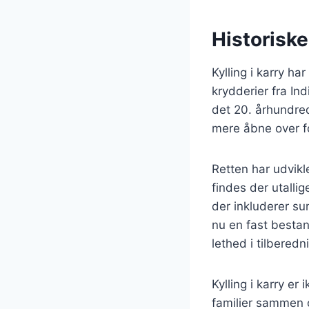
Historiske
Kylling i karry ha
krydderier fra In
det 20. århundred
mere åbne over f
Retten har udvikl
findes der utallig
der inkluderer su
nu en fast besta
lethed i tilberedn
Kylling i karry e
familier sammen o