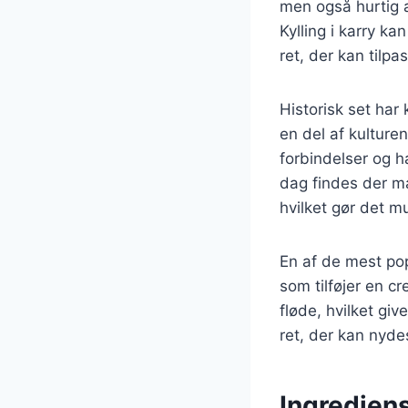
men også hurtig a
Kylling i karry ka
ret, der kan tilp
Historisk set har 
en del af kulture
forbindelser og ha
dag findes der ma
hvilket gør det mu
En af de mest pop
som tilføjer en c
fløde, hvilket giv
ret, der kan nydes
Ingrediens