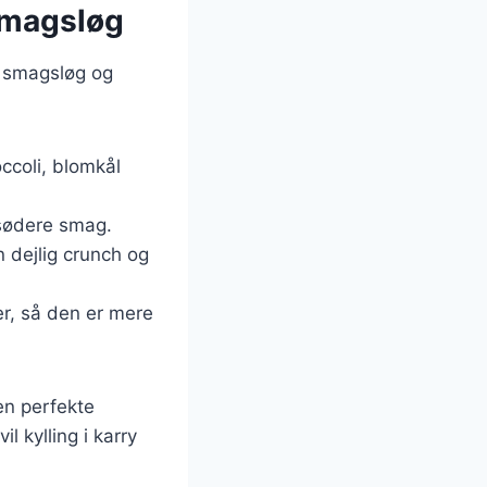
 smagsløg
ge smagsløg og
ccoli, blomkål
 sødere smag.
 dejlig crunch og
er, så den er mere
en perfekte
l kylling i karry