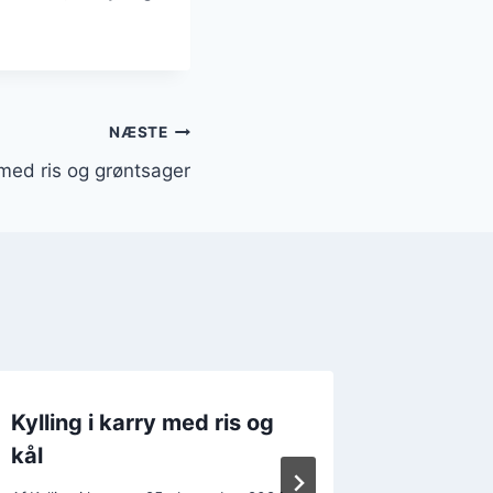
NÆSTE
y med ris og grøntsager
Kylling i karry med ris og
Hurtig k
kål
opskrift