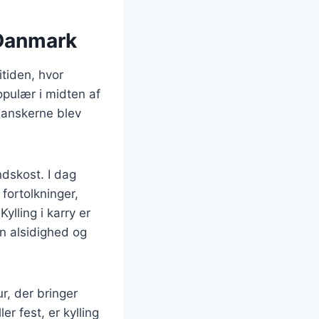
i Danmark
itiden, hvor
opulær i midten af
danskerne blev
ndskost. I dag
 fortolkninger,
ylling i karry er
n alsidighed og
r, der bringer
r fest, er kylling