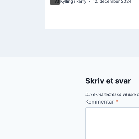
er 2024
Af
Kylling i karry
12. december 2024
Skriv et svar
Din e-mailadresse vil ikke b
Kommentar
*