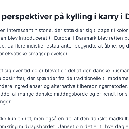
 perspektiver på kylling i karry 
r en interessant historie, der strækker sig tilbage til kolon
dien blev introduceret til Europa. I Danmark blev retten p
e, da flere indiske restauranter begyndte at åbne, og 
or eksotiske smagsoplevelser.
et sig over tid og er blevet en del af den danske husma
e opskrifter, der spænder fra de traditionelle til moderne
ndere ingredienser og alternative tilberedningsmetoder. K
nddel af mange danske middagsborde og er kendt for si
ingen.
r ikke kun en ret, men også en del af den danske madkultu
mkring middagsbordet. Uanset om det er til hverdag elle