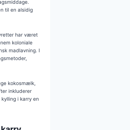
rdagsmiddage.
 til en alsidig
yretter har været
nnem koloniale
ansk madlavning. I
ingsmetoder,
bruge kokosmælk,
ter inkluderer
kylling i karry en
 karry