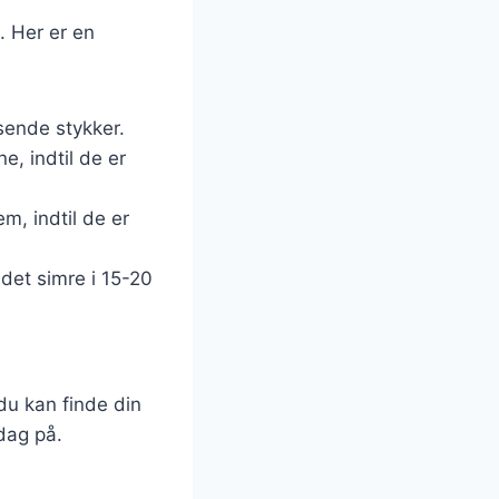
. Her er en
sende stykker.
e, indtil de er
m, indtil de er
 det simre i 15-20
du kan finde din
dag på.