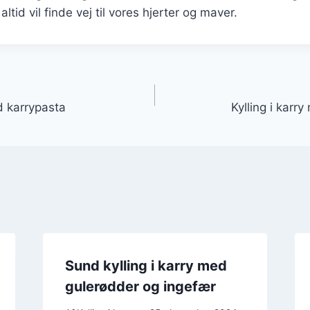
 altid vil finde vej til vores hjerter og maver.
gation
ød karrypasta
Kylling i karr
Sund kylling i karry med
gulerødder og ingefær