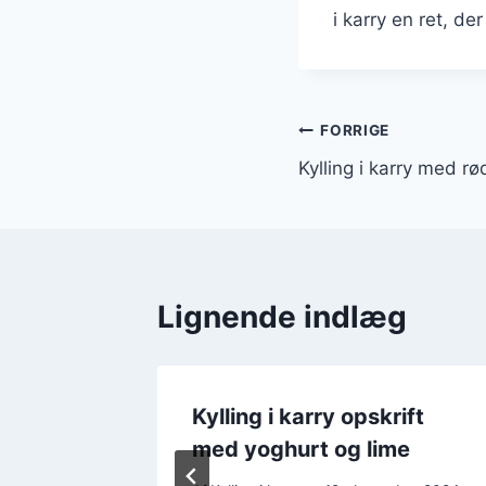
i karry en ret, der
Indlægsnavi
FORRIGE
Kylling i karry med r
Lignende indlæg
forslag
Kylling i karry opskrift
r
med yoghurt og lime