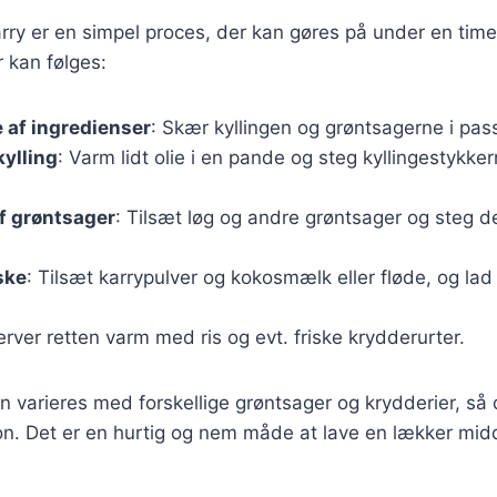
 karry er en simpel proces, der kan gøres på under en time
r kan følges:
 af ingredienser
: Skær kyllingen og grøntsagerne i pas
kylling
: Varm lidt olie i en pande og steg kyllingestykkern
f grøntsager
: Tilsæt løg og andre grøntsager og steg de
ske
: Tilsæt karrypulver og kokosmælk eller fløde, og lad
erver retten varm med ris og evt. friske krydderurter.
n varieres med forskellige grøntsager og krydderier, så 
on. Det er en hurtig og nem måde at lave en lækker mid