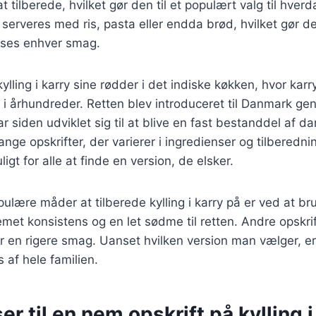
t tilberede, hvilket gør den til et populært valg til hve
n serveres med ris, pasta eller endda brød, hvilket gør den
asses enhver smag.
kylling i karry sine rødder i det indiske køkken, hvor karr
n i århundreder. Retten blev introduceret til Danmark ge
r siden udviklet sig til at blive en fast bestanddel af d
nge opskrifter, der varierer i ingredienser og tilberedn
ligt for alle at finde en version, de elsker.
ulære måder at tilberede kylling i karry på er ved at 
remet konsistens og en let sødme til retten. Andre opskrif
er en rigere smag. Uanset hvilken version man vælger, er 
 af hele familien.
er til en nem opskrift på kylling i