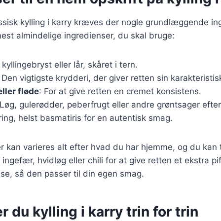
assisk kylling i karry kræves der nogle grundlæggende in
mest almindelige ingredienser, du skal bruge:
 kyllingebryst eller lår, skåret i tern.
: Den vigtigste krydderi, der giver retten sin karakteristi
ler fløde
: For at give retten en cremet konsistens.
 Løg, gulerødder, peberfrugt eller andre grøntsager efter
ering, helst basmatiris for en autentisk smag.
r kan varieres alt efter hvad du har hjemme, og du kan t
gefær, hvidløg eller chili for at give retten et ekstra pif
asse, så den passer til din egen smag.
 du kylling i karry trin for trin