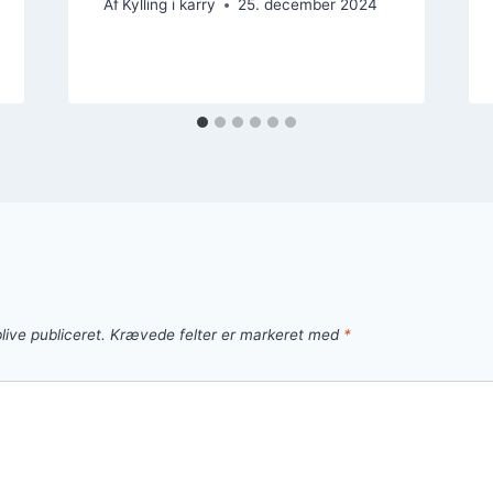
Af
Kylling i karry
25. december 2024
live publiceret.
Krævede felter er markeret med
*