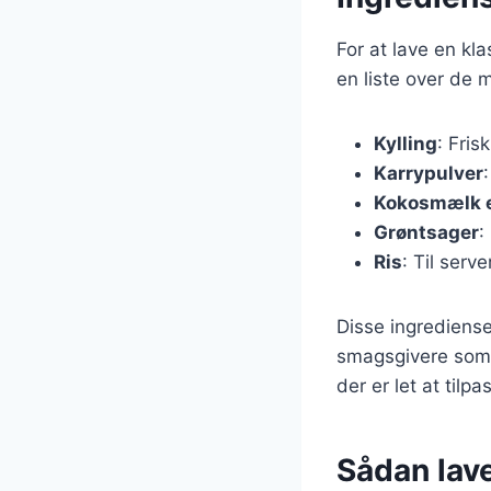
For at lave en kl
en liste over de 
Kylling
: Frisk
Karrypulver
Kokosmælk el
Grøntsager
:
Ris
: Til serv
Disse ingrediense
smagsgivere som in
der er let at tilp
Sådan laver