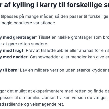
 af kylling i karry til forskellige
an tilpasses på mange måder, så den passer til forskelli
 nogle populære variationer:
rry med grøntsager
: Tilsæt en række grøntsager som bro
for at gøre retten sundere.
ry med frugt
: Prøv at tilsætte æbler eller ananas for en
rry med nødder
: Cashewnødder eller mandler kan give en
y til børn
: Lav en mildere version uden stærke krydderi
 gør det muligt at eksperimentere med retten og finde d
asser til din familie. Uanset hvilken version du vælger, vi
fredsstillende og velsmagende ret.