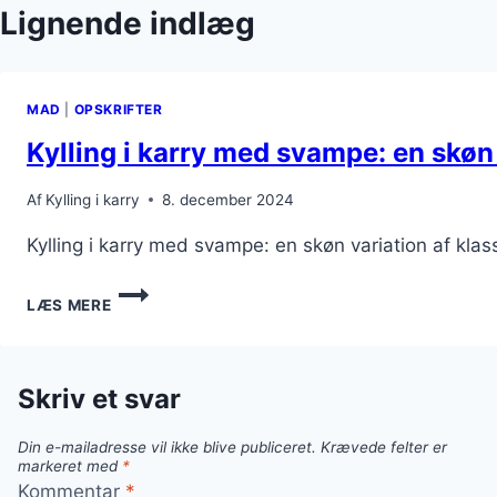
Lignende indlæg
MAD
|
OPSKRIFTER
Kylling i karry med svampe: en skøn
Af
Kylling i karry
8. december 2024
Kylling i karry med svampe: en skøn variation af kla
KYLLING
LÆS MERE
I
KARRY
MED
SVAMPE:
Skriv et svar
EN
SKØN
Din e-mailadresse vil ikke blive publiceret.
Krævede felter er
VARIATION
markeret med
*
Kommentar
*