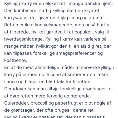
Kylling i karry er en elsket ret i mange danske hjem.
Den kombinerer saftig kylling med en krydret
karrysauce, der giver en dejlig smag og aroma.
Retten er ikke kun velsmagende, men også hurtig
at tilberede, hvilket gør den til et populært valg til
hverdagsmiddage. Kylling i karry kan varieres på
mange måder, hvilket gør den til en alsidig ret, der
kan tilpasses forskellige smagspræferencer og
kostbehov.
En af de mest almindelige måder at servere kylling i
karry på er med ris. Risene absorberer den lækre
sauce og tilføjer en blød tekstur til retten.
Derudover kan man tilføje forskellige grøntsager for
at gøre retten mere farverig og nærende.
Gulerødder, broccoli og peberfrugt er blot nogle af
de grøntsager, der ofte bruges i denne ret.
Kylling i karry er også en ret, der kan tilpasses til