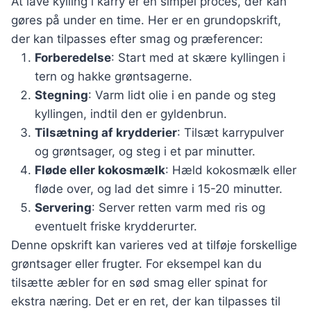
At lave kylling i karry er en simpel proces, der kan
gøres på under en time. Her er en grundopskrift,
der kan tilpasses efter smag og præferencer:
Forberedelse
: Start med at skære kyllingen i
tern og hakke grøntsagerne.
Stegning
: Varm lidt olie i en pande og steg
kyllingen, indtil den er gyldenbrun.
Tilsætning af krydderier
: Tilsæt karrypulver
og grøntsager, og steg i et par minutter.
Fløde eller kokosmælk
: Hæld kokosmælk eller
fløde over, og lad det simre i 15-20 minutter.
Servering
: Server retten varm med ris og
eventuelt friske krydderurter.
Denne opskrift kan varieres ved at tilføje forskellige
grøntsager eller frugter. For eksempel kan du
tilsætte æbler for en sød smag eller spinat for
ekstra næring. Det er en ret, der kan tilpasses til