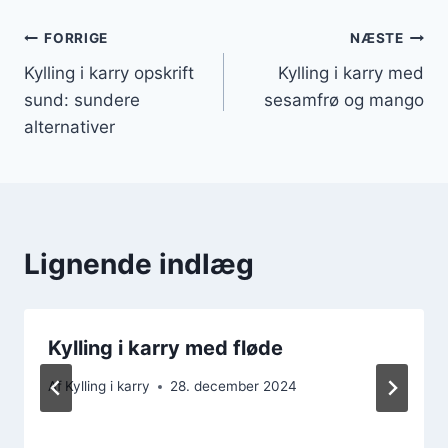
Indlægsnavigation
FORRIGE
NÆSTE
Kylling i karry opskrift
Kylling i karry med
sund: sundere
sesamfrø og mango
alternativer
Lignende indlæg
Kylling i karry med fløde
Af
Kylling i karry
28. december 2024