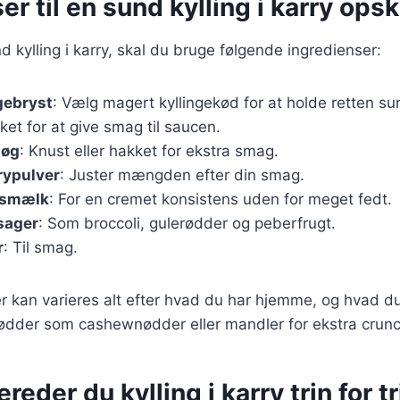
er til en sund kylling i karry opsk
d kylling i karry, skal du bruge følgende ingredienser:
gebryst
: Vælg magert kyllingekød for at holde retten su
kket for at give smag til saucen.
løg
: Knust eller hakket for ekstra smag.
rypulver
: Juster mængden efter din smag.
osmælk
: For en cremet konsistens uden for meget fedt.
sager
: Som broccoli, gulerødder og peberfrugt.
r
: Til smag.
r kan varieres alt efter hvad du har hjemme, og hvad d
 nødder som cashewnødder eller mandler for ekstra crun
reder du kylling i karry trin for tr