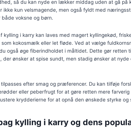
dhed, så du kan nyde en lækker middag uden at gå på
er ikke kun velsmagende, men også fyldt med næringssto
for både voksne og børn.
f kylling i karry kan laves med magert kyllingekød, fris
r som kokosmælk eller let fløde. Ved at vælge fuldkornsri
u også øge fiberindholdet i måltidet. Dette gør retten ti
, der ønsker at spise sundt, men stadig ønsker at nyd
n tilpasses efter smag og præferencer. Du kan tilføje for
erødder eller peberfrugt for at gøre retten mere farveri
ustere krydderierne for at opnå den ønskede styrke og
bag kylling i karry og dens popula