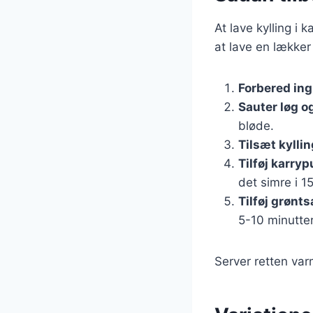
At lave kylling i 
at lave en lækker
Forbered in
Sauter løg o
bløde.
Tilsæt kyllin
Tilføj karry
det simre i 1
Tilføj grønt
5-10 minutter
Server retten var