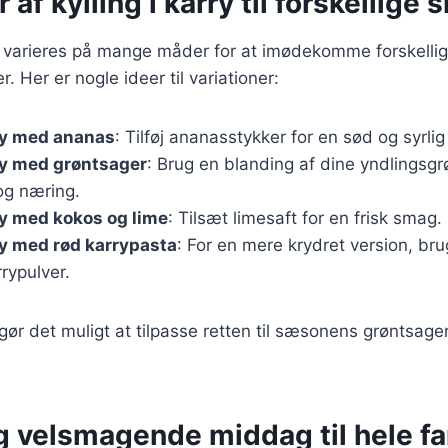
 af kylling i karry til forskellige
an varieres på mange måder for at imødekomme forskelli
 Her er nogle ideer til variationer:
rry med ananas
: Tilføj ananasstykker for en sød og syrli
rry med grøntsager
: Brug en blanding af dine yndlingsgr
og næring.
rry med kokos og lime
: Tilsæt limesaft for en frisk smag.
rry med rød karrypasta
: For en mere krydret version, bru
rrypulver.
 gør det muligt at tilpasse retten til sæsonens grøntsage
g velsmagende middag til hele fa