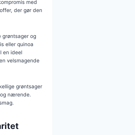
 kompromis med
ffer, der gør den
ke grøntsager og
s eller quinoa
l en ideel
e en velsmagende
skellige grøntsager
g og nærende.
 smag.
ritet