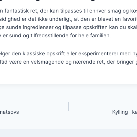
 en fantastisk ret, der kan tilpasses til enhver smag og 
lsidighed er det ikke underligt, at den er blevet en favo
ge sunde ingredienser og tilpasse opskriften kan du sk
er sund og tilfredsstillende for hele familien.
er den klassiske opskrift eller eksperimenterer med ny
ry altid være en velsmagende og nærende ret, der bringer 
gation
omatsovs
Kylling i 