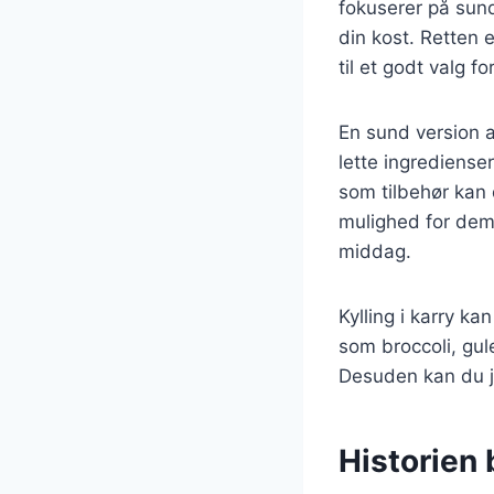
fokuserer på sun
din kost. Retten 
til et godt valg 
En sund version a
lette ingrediense
som tilbehør kan d
mulighed for dem
middag.
Kylling i karry ka
som broccoli, gul
Desuden kan du j
Historien 