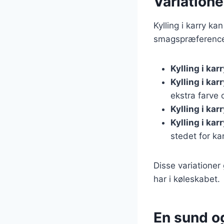
Variationer
Kylling i karry k
smagspræferencer.
Kylling i ka
Kylling i ka
ekstra farve 
Kylling i ka
Kylling i ka
stedet for ka
Disse variationer
har i køleskabet.
En sund o