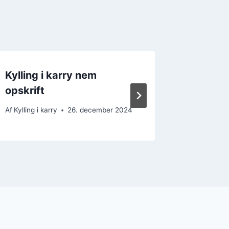
Kylling i karry nem
Kylling 
opskrift
en var
Af
Kylling i karry
26. december 2024
Af
Kylling i