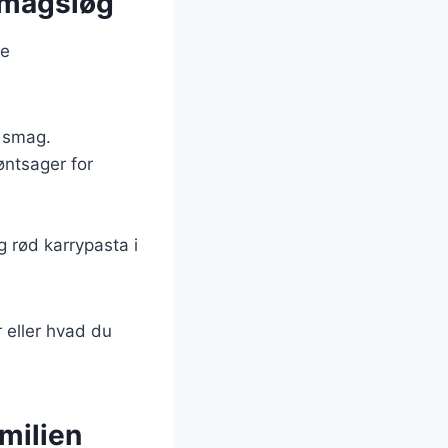
 smagsløg
ge
g smag.
øntsager for
g rød karrypasta i
r eller hvad du
milien