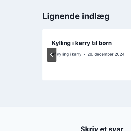
Lignende indlæg
Kylling i karry til børn
Af
Kylling i karry
28. december 2024
ber 2024
Skriv et svar