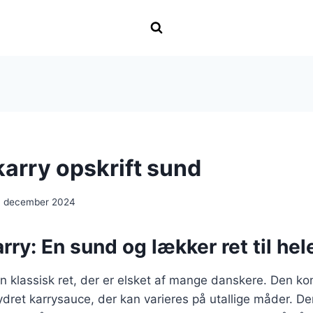
 karry opskrift sund
. december 2024
arry: En sund og lækker ret til hel
r en klassisk ret, der er elsket af mange danskere. Den ko
ydret karrysauce, der kan varieres på utallige måder. De