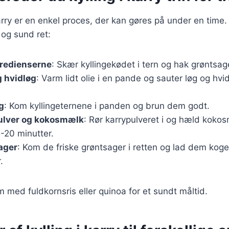
karry er en enkel proces, der kan gøres på under en time. 
 og sund ret:
gredienserne
: Skær kyllingekødet i tern og hak grøntsag
g hvidløg
: Varm lidt olie i en pande og sauter løg og hvid
g
: Kom kyllingeternene i panden og brun dem godt.
pulver og kokosmælk
: Rør karrypulveret i og hæld koko
5-20 minutter.
sager
: Kom de friske grøntsager i retten og lad dem koge
.
m med fuldkornsris eller quinoa for et sundt måltid.