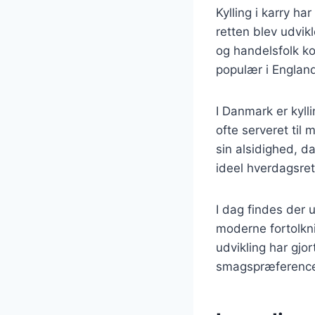
Kylling i karry har
retten blev udvik
og handelsfolk ko
populær i Englan
I Danmark er kylli
ofte serveret til
sin alsidighed, d
ideel hverdagsret
I dag findes der ut
moderne fortolkn
udvikling har gjo
smagspræference