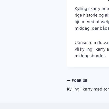
Kylling i karry er
rige historie og a
hjem. Ved at væl
middag, der både 
Uanset om du vælg
vil kylling i kar
middagsbordet.
Indlægsnavi
FORRIGE
Kylling i karry med t