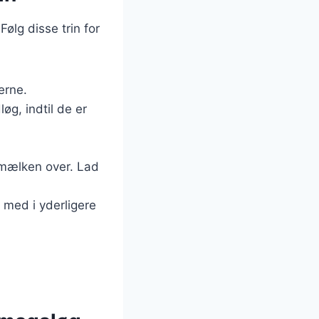
Følg disse trin for
erne.
løg, indtil de er
smælken over. Lad
 med i yderligere