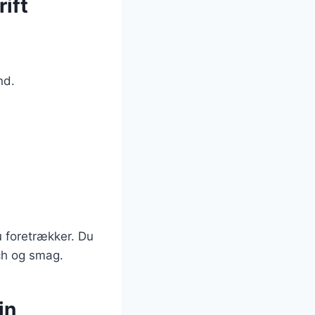
rift
nd.
u foretrækker. Du
ch og smag.
in