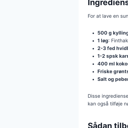
Ingrediens
For at lave en sun
500 g kyllin
1 løg
: Fintha
2-3 fed hvid
1-2 spsk kar
400 ml kok
Friske grønt
Salt og pebe
Disse ingrediense
kan også tilføje
Sådan tilbe