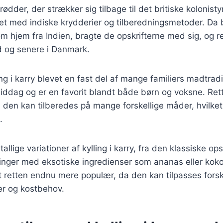
 rødder, der strækker sig tilbage til det britiske kolonisty
let med indiske krydderier og tilberedningsmetoder. Da b
m hjem fra Indien, bragte de opskrifterne med sig, og re
d og senere i Danmark.
ng i karry blevet en fast del af mange familiers madtradi
 middag og er en favorit blandt både børn og voksne. Ret
a den kan tilberedes på mange forskellige måder, hvilket 
.
allige variationer af kylling i karry, fra den klassiske ops
inger med eksotiske ingredienser som ananas eller ko
rt retten endnu mere populær, da den kan tilpasses forsk
r og kostbehov.