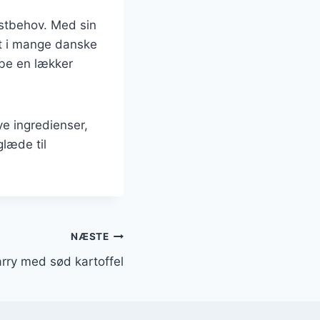
kostbehov. Med sin
rit i mange danske
abe en lækker
e ingredienser,
glæde til
NÆSTE
karry med sød kartoffel