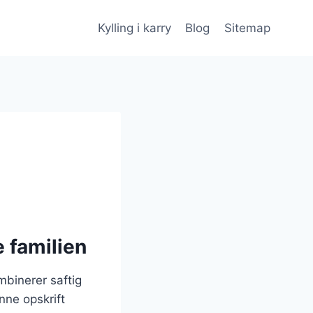
Kylling i karry
Blog
Sitemap
e familien
mbinerer saftig
nne opskrift