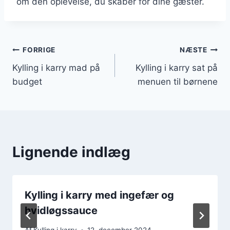
om den oplevelse, du skaber for dine gæster.
Indlægsnavigation
FORRIGE
NÆSTE
Kylling i karry mad på
Kylling i karry sat på
budget
menuen til børnene
Lignende indlæg
Kylling i karry med ingefær og
hvidløgssauce