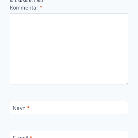
er markeret med
*
Kommentar
*
Navn
*
E-mail
*