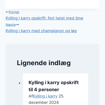
Indlægsnavigation
Forrige
Kylling i karry opskrift: Nyt twist med lime
Næste
Kylling i karry med champignon og løg
Lignende indlæg
Kylling i karry opskrift
til 4 personer
Af
Kylling i karry
25.
december 2024