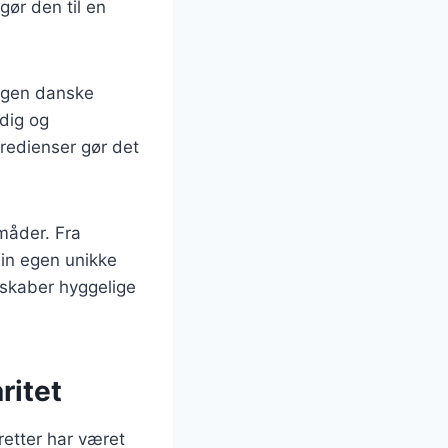
gør den til en
 egen danske
ldig og
gredienser gør det
 måder. Fra
 sin egen unikke
 skaber hyggelige
ritet
yretter har været