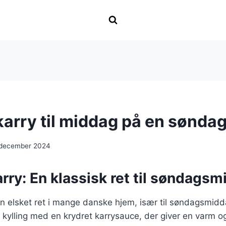
 karry til middag på en sønda
 december 2024
karry: En klassisk ret til søndags
r en elsket ret i mange danske hjem, især til søndagsmid
 kylling med en krydret karrysauce, der giver en varm 