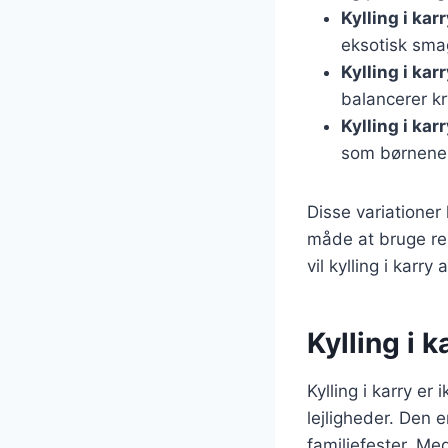
Kylling i ka
eksotisk sma
Kylling i ka
balancerer k
Kylling i karr
som børnene v
Disse variationer
måde at bruge re
vil kylling i karry
Kylling i k
Kylling i karry e
lejligheder. Den e
familiefester. Me