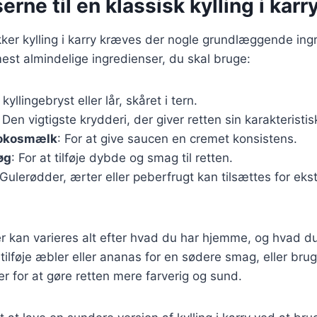
erne til en klassisk kylling i karr
kker kylling i karry kræves der nogle grundlæggende ing
mest almindelige ingredienser, du skal bruge:
 kyllingebryst eller lår, skåret i tern.
: Den vigtigste krydderi, der giver retten sin karakteristi
 kokosmælk
: For at give saucen en cremet konsistens.
øg
: For at tilføje dybde og smag til retten.
 Gulerødder, ærter eller peberfrugt kan tilsættes for eks
r kan varieres alt efter hvad du har hjemme, og hvad du
ilføje æbler eller ananas for en sødere smag, eller brug
er for at gøre retten mere farverig og sund.