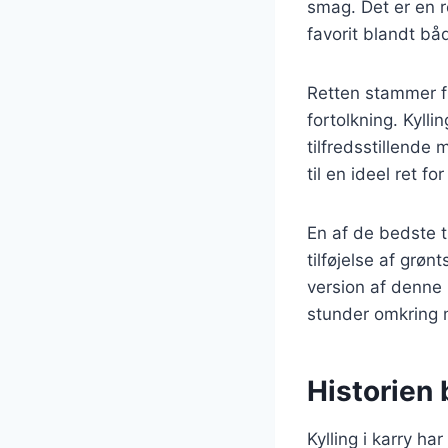
smag. Det er en r
favorit blandt bå
Retten stammer f
fortolkning. Kyllin
tilfredsstillende
til en ideel ret for
En af de bedste t
tilføjelse af grøn
version af denne 
stunder omkring
Historien 
Kylling i karry ha