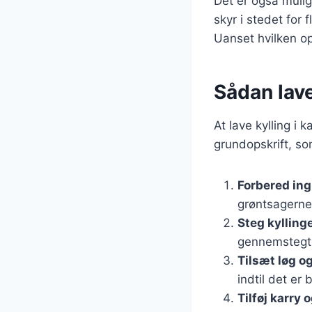
Det er også muligt
skyr i stedet for
Uanset hvilken ops
Sådan lave
At lave kylling i 
grundopskrift, so
Forbered in
grøntsagerne
Steg kylling
gennemstegt
Tilsæt løg o
indtil det er 
Tilføj karry 