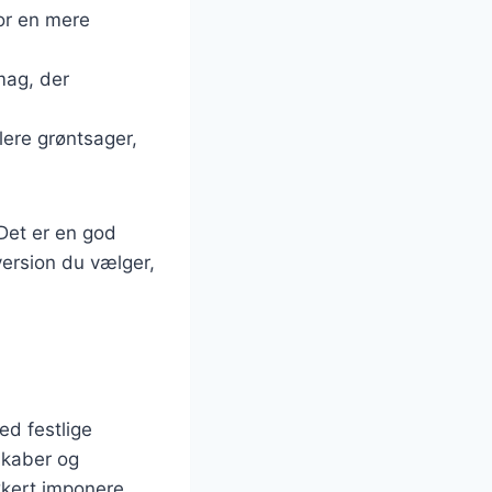
for en mere
mag, der
lere grøntsager,
 Det er en god
ersion du vælger,
ed festlige
lskaber og
ikkert imponere