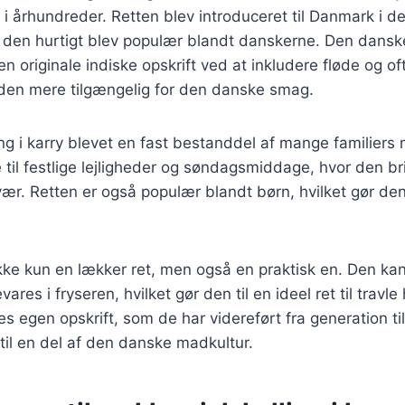
n i århundreder. Retten blev introduceret til Danmark i de
 den hurtigt blev populær blandt danskerne. Den dansk
den originale indiske opskrift ved at inkludere fløde og o
r den mere tilgængelig for den danske smag.
ing i karry blevet en fast bestanddel af mange familiers 
 til festlige lejligheder og søndagsmiddage, hvor den br
r. Retten er også populær blandt børn, hvilket gør den 
 ikke kun en lækker ret, men også en praktisk en. Den kan
ares i fryseren, hvilket gør den til en ideel ret til trav
s egen opskrift, som de har videreført fra generation ti
 til en del af den danske madkultur.