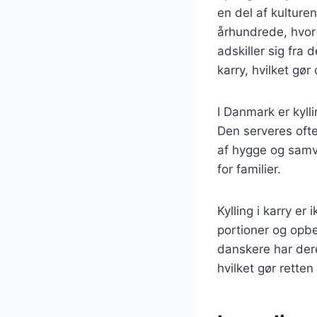
en del af kulture
århundrede, hvor
adskiller sig fra 
karry, hvilket gø
I Danmark er kyll
Den serveres ofte
af hygge og samvæ
for familier.
Kylling i karry er
portioner og opbev
danskere har dere
hvilket gør retten