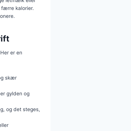
ge letmælk eller
færre kalorier.
ponere.
ift
 Her er en
 og skær
n er gylden og
øg, og det steges,
ller