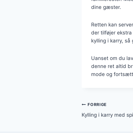
dine gæster.
Retten kan server
der tilføjer ekstr
kylling i karry, s
Uanset om du lave
denne ret altid br
mode og fortsætte
Indlægsnavi
FORRIGE
Kylling i karry med s