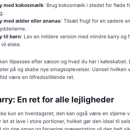
rry med kokosmælk
: Brug kokosmælk i stedet for fløde 
g.
rry med æbler eller ananas
: Tilsæt frugt for en sødere s
rydderierne.
y til børn
: Lav en mildere version med mindre karry og f
il elske.
 kan tilpasses efter sæson og hvad du har i køleskabet.
ster på og skabe nye smagsoplevelser. Uanset hvilken v
 altid være en tilfredsstillende ret.
arry: En ret for alle lejligheder
r ikke kun en hverdagsret; den kan også være en stjerne v
r let at lave i store portioner, hvilket gør den ideel til se
d sin rige smag og farverige præsentation vil den helt s