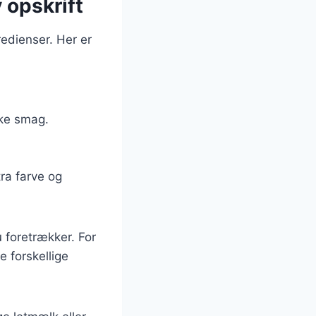
y opskrift
redienser. Her er
ske smag.
tra farve og
 foretrækker. For
e forskellige