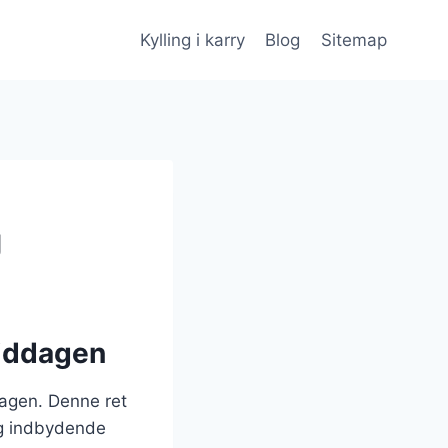
Kylling i karry
Blog
Sitemap
g
middagen
dagen. Denne ret
og indbydende