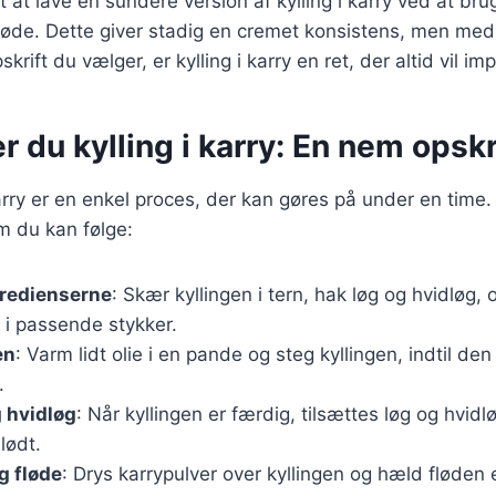
 at lave en sundere version af kylling i karry ved at bru
 fløde. Dette giver stadig en cremet konsistens, men med 
krift du vælger, er kylling i karry en ret, der altid vil im
r du kylling i karry: En nem opskr
karry er en enkel proces, der kan gøres på under en time.
m du kan følge:
gredienserne
: Skær kyllingen i tern, hak løg og hvidløg,
 i passende stykker.
en
: Varm lidt olie i en pande og steg kyllingen, indtil de
.
g hvidløg
: Når kyllingen er færdig, tilsættes løg og hvidl
blødt.
og fløde
: Drys karrypulver over kyllingen og hæld fløden e