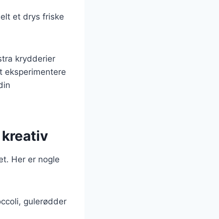
lt et drys friske
stra krydderier
at eksperimentere
din
 kreativ
et. Her er nogle
ccoli, gulerødder