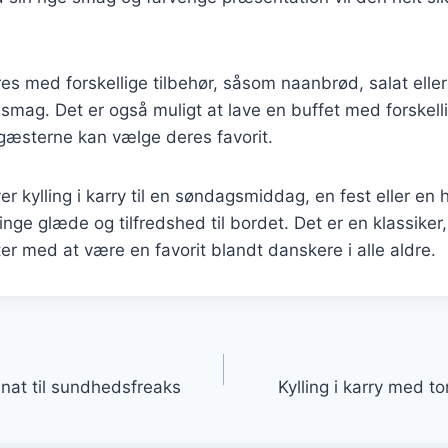
es med forskellige tilbehør, såsom naanbrød, salat eller
a smag. Det er også muligt at lave en buffet med forskelli
å gæsterne kan vælge deres favorit.
r kylling i karry til en søndagsmiddag, en fest eller en 
inge glæde og tilfredshed til bordet. Det er en klassiker,
r med at være en favorit blandt danskere i alle aldre.
gation
pinat til sundhedsfreaks
Kylling i karry med to