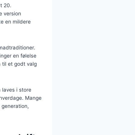
t 20.
e version
fte en mildere
madtraditioner.
inger en følelse
til et godt valg
 laves i store
le hverdage. Mange
l generation,