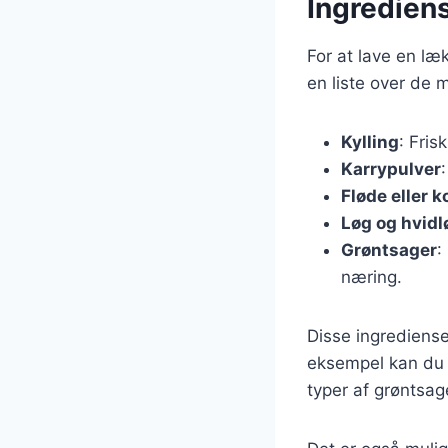
Ingrediens
For at lave en læ
en liste over de 
Kylling
: Frisk
Karrypulver
Fløde eller
Løg og hvidl
Grøntsager
:
næring.
Disse ingrediense
eksempel kan du t
typer af grøntsag