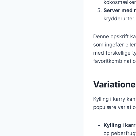
kokosmælken i
Server med r
krydderurter.
Denne opskrift ka
som ingefær eller
med forskellige ty
favoritkombinatio
Variationer
Kylling i karry ka
populære variatio
Kylling i ka
og peberfrugt