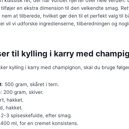
 en klassisk ret, der har vundet hjerter over hele verden.
lføjer en ekstra dimension til den velkendte smag. Ret
nem at tilberede, hvilket gør den til et perfekt valg til
kel vil vi udforske ingredienserne, tilberedningen og nogl
er til kylling i karry med champi
kker kylling i karry med champignon, skal du bruge følg
t
: 500 gram, skåret i tern.
n
: 200 gram, skiver.
ort, hakket.
ed, hakket.
: 2-3 spiseskefulde, efter smag.
 400 ml, for en cremet konsistens.