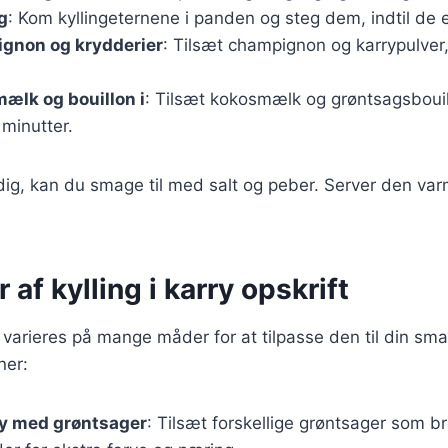
g
: Kom kyllingeternene i panden og steg dem, indtil de e
ignon og krydderier
: Tilsæt champignon og karrypulver,
ælk og bouillon i
: Tilsæt kokosmælk og grøntsagsbouill
 minutter.
dig, kan du smage til med salt og peber. Server den var
 af kylling i karry opskrift
an varieres på mange måder for at tilpasse den til din sm
ner:
rry med grøntsager
: Tilsæt forskellige grøntsager som br