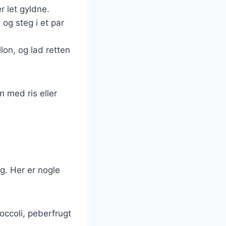
r let gyldne.
 og steg i et par
on, og lad retten
m med ris eller
ag. Her er nogle
occoli, peberfrugt