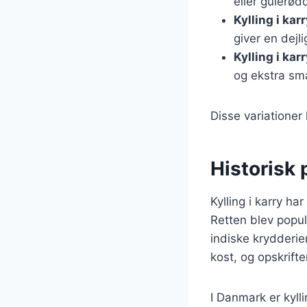
eller gulerød
Kylling i ka
giver en dejli
Kylling i ka
og ekstra sm
Disse variationer
Historisk 
Kylling i karry har
Retten blev popul
indiske krydderie
kost, og opskrift
I Danmark er kyll