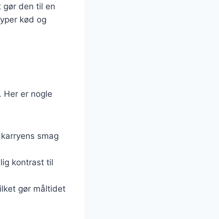
 gør den til en
typer kød og
. Her er nogle
 karryens smag
ig kontrast til
ilket gør måltidet