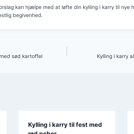
rslag kan hjælpe med at løfte din kylling i karry til nye 
estlig begivenhed.
gation
n med sød kartoffel
Kylling i karry 
Kylling i karry til fest med
rød peber