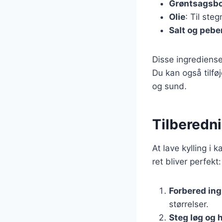
Grøntsagsbo
Olie
: Til steg
Salt og pebe
Disse ingrediense
Du kan også tilfø
og sund.
Tilberednin
At lave kylling i 
ret bliver perfekt:
Forbered in
størrelser.
Steg løg og 