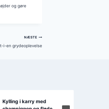
højder og gøre
NÆSTE
alt-i-en grydeoplevelse
Kylling i karry med
Kylling 
champignon og fløde
cashew