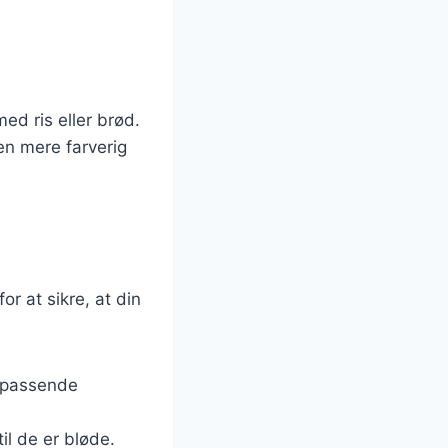
ed ris eller brød.
en mere farverig
or at sikre, at din
i passende
il de er bløde.