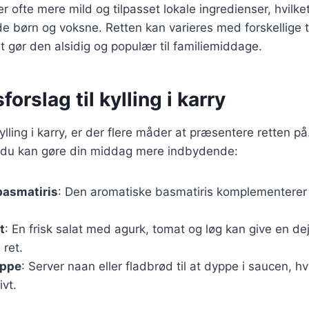
er ofte mere mild og tilpasset lokale ingredienser, hvilket
de børn og voksne. Retten kan varieres med forskellige 
et gør den alsidig og populær til familiemiddage.
orslag til kylling i karry
lling i karry, er der flere måder at præsentere retten på
an du kan gøre din middag mere indbydende:
basmatiris
: Den aromatiske basmatiris komplementerer
t
: En frisk salat med agurk, tomat og løg kan give en dejl
 ret.
yppe
: Server naan eller fladbrød til at dyppe i saucen, hv
ivt.