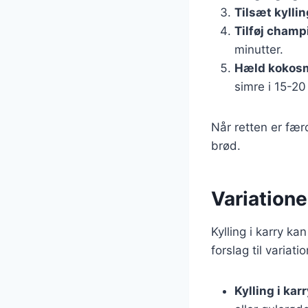
Tilsæt kyllin
Tilføj champ
minutter.
Hæld kokosm
simre i 15-20
Når retten er fær
brød.
Variationer
Kylling i karry k
forslag til variatio
Kylling i ka