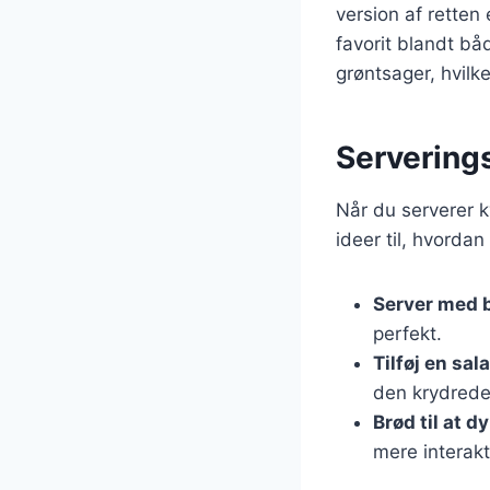
version af retten 
favorit blandt bå
grøntsager, hvilk
Serveringsf
Når du serverer ky
ideer til, hvord
Server med 
perfekt.
Tilføj en sala
den krydrede
Brød til at d
mere interakt