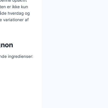
 Denne opskrift
ten er ikke kun
 både hverdag og
e variationer af
gnon
ende ingredienser: