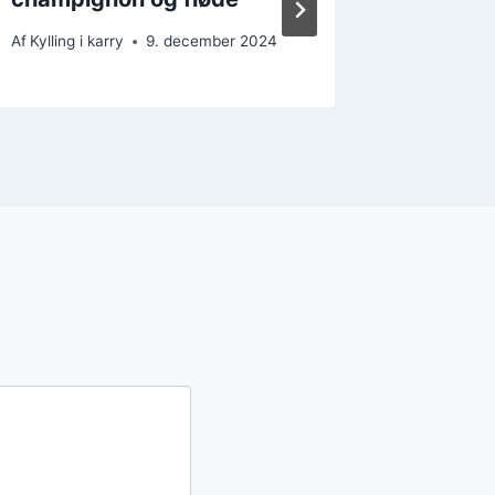
Af
Kylling i karry
9. december 2024
Af
Kylling i