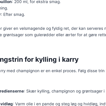
uillon
: 200 ml, for ekstra smag.
ning.
r
: Efter smag.
r giver en velsmagende og fyldig ret, der kan serveres m
je grøntsager som gulerødder eller ærter for at gøre rett
gstrin for kylling i karry
karry med champignon er en enkel proces. Følg disse trin f
gredienserne
: Skær kylling, champignon og grøntsager 
hvidløg
: Varm olie i en pande og steg løg og hvidløg, indt