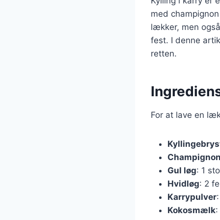
Kylling i karry er
med champignon ti
lækker, men også 
fest. I denne arti
retten.
Ingrediens
For at lave en læ
Kyllingebrys
Champigno
Gul løg
: 1 st
Hvidløg
: 2 f
Karrypulver
Kokosmælk
: