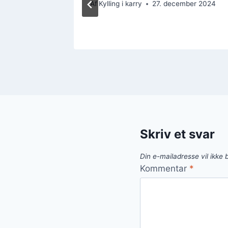
Af
Kylling i karry
27. december 2024
mber 2024
Skriv et svar
Din e-mailadresse vil ikke b
Kommentar
*