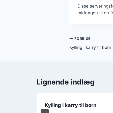
Disse serveringsfo
middagen til en f
Indlægsnavi
FORRIGE
Kylling i karry til bør
Lignende indlæg
ørn en
Kylling i karry til børn