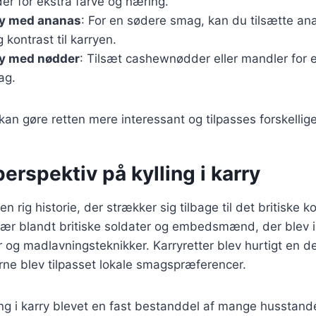
der for ekstra farve og næring.
rry med ananas
: For en sødere smag, kan du tilsætte an
g kontrast til karryen.
rry med nødder
: Tilsæt cashewnødder eller mandler for 
ag.
 kan gøre retten mere interessant og tilpasses forskellig
perspektiv på kylling i karry
 en rig historie, der strækker sig tilbage til det britiske ko
ær blandt britiske soldater og embedsmænd, der blev in
r og madlavningsteknikker. Karryretter blev hurtigt en de
erne blev tilpasset lokale smagspræferencer.
ing i karry blevet en fast bestanddel af mange husstan