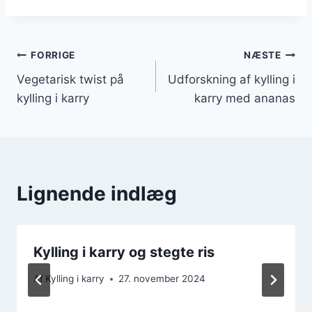
Indlægsnavigation
FORRIGE
NÆSTE
Vegetarisk twist på
Udforskning af kylling i
kylling i karry
karry med ananas
Lignende indlæg
Kylling i karry og stegte ris
Af
Kylling i karry
27. november 2024