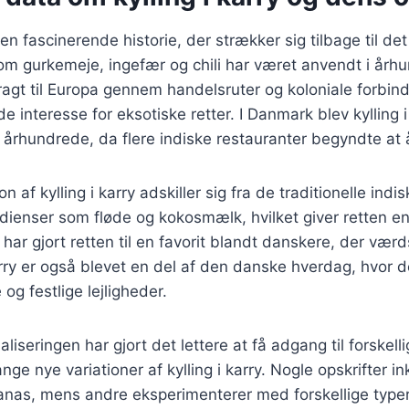
r en fascinerende historie, der strækker sig tilbage til de
om gurkemeje, ingefær og chili har været anvendt i årh
ragt til Europa gennem handelsruter og koloniale forbinde
nde interesse for eksotiske retter. I Danmark blev kylling 
 århundrede, da flere indiske restauranter begyndte at
 af kylling i karry adskiller sig fra de traditionelle indi
edienser som fløde og kokosmælk, hvilket giver retten 
 har gjort retten til en favorit blandt danskere, der vær
arry er også blevet en del af den danske hverdag, hvor d
 og festlige lejligheder.
aliseringen har gjort det lettere at få adgang til forskell
ge nye variationer af kylling i karry. Nogle opskrifter in
nas, mens andre eksperimenterer med forskellige type