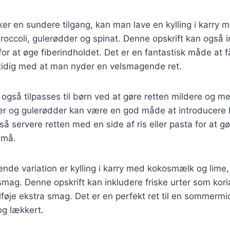
er en sundere tilgang, kan man lave en kylling i karry 
occoli, gulerødder og spinat. Denne opskrift kan også 
 for at øge fiberindholdet. Det er en fantastisk måde at f
mtidig med at man nyder en velsmagende ret.
n også tilpasses til børn ved at gøre retten mildere og me
r og gulerødder kan være en god måde at introducere bø
 servere retten med en side af ris eller pasta for at g
små.
de variation er kylling i karry med kokosmælk og lime,
 smag. Denne opskrift kan inkludere friske urter som kor
tilføje ekstra smag. Det er en perfekt ret til en sommer
og lækkert.