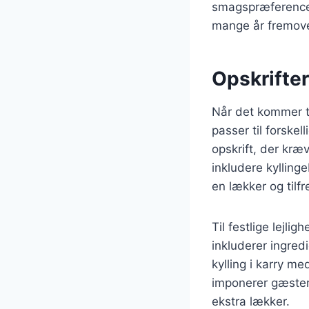
smagspræferencer 
mange år fremove
Opskrifter 
Når det kommer til
passer til forske
opskrift, der kræ
inkludere kylling
en lækker og tilf
Til festlige lejl
inkluderer ingred
kylling i karry m
imponerer gæster
ekstra lækker.