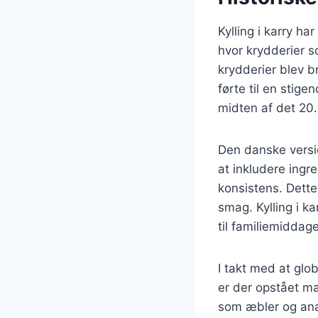
Kylling i karry ha
hvor krydderier s
krydderier blev b
førte til en stige
midten af det 20.
Den danske version
at inkludere ingr
konsistens. Dette
smag. Kylling i k
til familiemiddage
I takt med at glob
er der opstået man
som æbler og ana