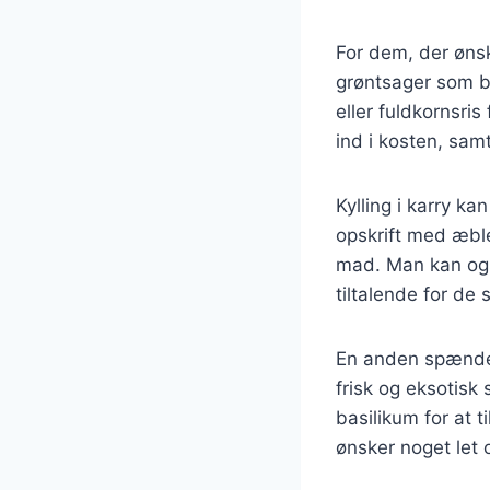
For dem, der ønsk
grøntsager som br
eller fuldkornsris
ind i kosten, sa
Kylling i karry ka
opskrift med æble
mad. Man kan også
tiltalende for de 
En anden spænden
frisk og eksotisk
basilikum for at 
ønsker noget let 