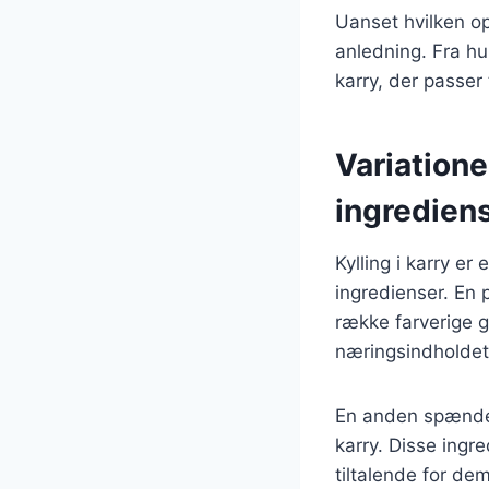
Uanset hvilken ops
anledning. Fra hur
karry, der passer
Variatione
ingredien
Kylling i karry er
ingredienser. En 
række farverige g
næringsindholdet, 
En anden spændend
karry. Disse ingr
tiltalende for de