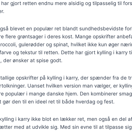
har gjort retten endnu mere alsidig og tilpasselig til fors
r.
r også blevet en populær ret blandt sundhedsbevidste fo
re flere grøntsager i deres kost. Mange opskrifter anbefa
occoli, gulerødder og spinat, hvilket ikke kun øger nær
arve og tekstur til retten. Dette har gjort kylling i karry 
 der ønsker at spise godt.
tallige opskrifter på kylling i karry, der spænder fra de tr
olkninger. Uanset hvilken version man vælger, er kylling 
være populær i mange danske hjem. Den kombinerer smag
t gør den til en ideel ret til både hverdag og fest.
kylling i karry ikke blot en lækker ret, men også en del af
sætter med at udvikle sig. Med sin evne til at tilpasse sig