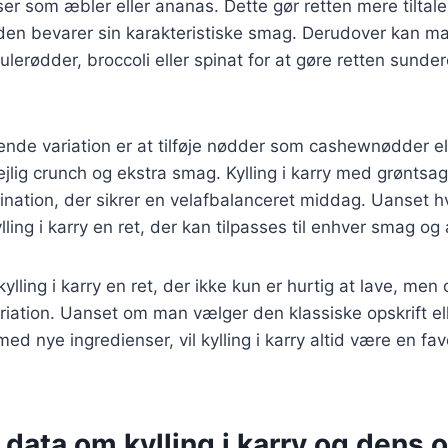
er som æbler eller ananas. Dette gør retten mere tiltal
den bevarer sin karakteristiske smag. Derudover kan ma
lerødder, broccoli eller spinat for at gøre retten sunde
de variation er at tilføje nødder som cashewnødder el
ejlig crunch og ekstra smag. Kylling i karry med grøntsag
ation, der sikrer en velafbalanceret middag. Uanset hv
ling i karry en ret, der kan tilpasses til enhver smag og
kylling i karry en ret, der ikke kun er hurtig at lave, me
riation. Uanset om man vælger den klassiske opskrift el
d nye ingredienser, vil kylling i karry altid være en fav
 data om kylling i karry og dens 