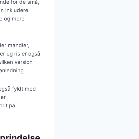
ende for de små,
n inkludere
re og mere
ler mandler,
er og ris er også
ilken version
 anledning.
n også fyldt med
ler
orit på
oprindelse