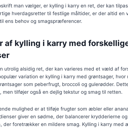
krift man vælger, er kylling i karry en ret, der kan tilpas
tige hverdagsretter til festlige måltider, er der altid en v
 til ens behov og smagspræferencer.
r af kylling i karry med forskellig
ser
 en utrolig alsidig ret, der kan varieres med et væld af for
populær variation er kylling i karry med grøntsager, hvor
røntsager som peberfrugt, broccoli og gulerødder. Dett
men tilføjer også en dejlig tekstur og smag til retten.
e mulighed er at tilføje frugter som æbler eller ananas t
edienser giver en sødme, der balancerer krydderierne og
m, der foretrækker en mildere smag. Kylling i karry med