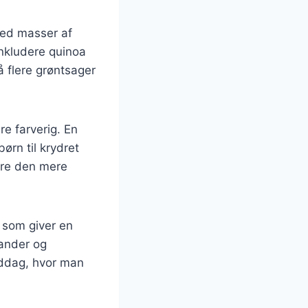
med masser af
inkludere quinoa
å flere grøntsager
re farverig. En
rn til krydret
øre den mere
 som giver en
iander og
middag, hvor man