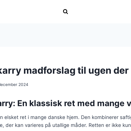
 karry madforslag til ugen d
 december 2024
karry: En klassisk ret med mange v
r en elsket ret i mange danske hjem. Den kombinerer saft
e, der kan varieres på utallige måder. Retten er ikke k