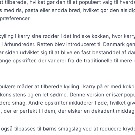
 tilberede, hvilket gør den til et populært valg til hverd
 med ris, pasta eller endda brød, hvilket gør den alsidig 
spræferencer.
kylling i karry sine rødder i det indiske køkken, hvor karr
n i århundreder. Retten blev introduceret til Danmark ge
r siden udviklet sig til at blive en fast bestanddel af da
nge opskrifter, der varierer fra de traditionelle til mer
pulære måder at tilberede kylling i karry på er med ko
t konsistens og en let sødme. Denne version er især po
dere smag. Andre opskrifter inkluderer fløde, hvilket giv
, der er perfekt til dem, der elsker en dekadent middag
n også tilpasses til børns smagsløg ved at reducere krydd