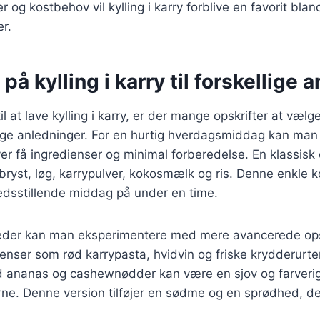
og kostbehov vil kylling i karry forblive en favorit blan
r.
på kylling i karry til forskellige 
 at lave kylling i karry, er der mange opskrifter at vælg
llige anledninger. For en hurtig hverdagsmiddag kan ma
ver få ingredienser og minimal forberedelse. En klassisk
ebryst, løg, karrypulver, kokosmælk og ris. Denne enkle 
redsstillende middag på under en time.
igheder kan man eksperimentere med mere avancerede ops
ienser som rød karrypasta, hvidvin og friske krydderurter
ed ananas og cashewnødder kan være en sjov og farverig
ne. Denne version tilføjer en sødme og en sprødhed, de