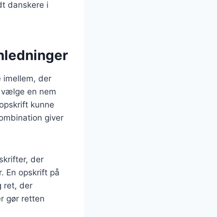
dt danskere i
anledninger
e imellem, der
n vælge en nem
 opskrift kunne
kombination giver
krifter, der
. En opskrift på
 ret, der
r gør retten