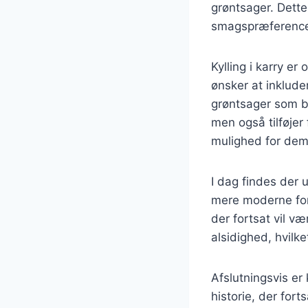
grøntsager. Dette 
smagspræference
Kylling i karry e
ønsker at inklude
grøntsager som br
men også tilføjer f
mulighed for dem,
I dag findes der u
mere moderne fort
der fortsat vil 
alsidighed, hvilke
Afslutningsvis er 
historie, der fort