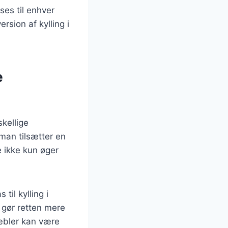
ses til enhver
ersion af kylling i
e
skellige
 man tilsætter en
e ikke kun øger
il kylling i
 gør retten mere
 æbler kan være