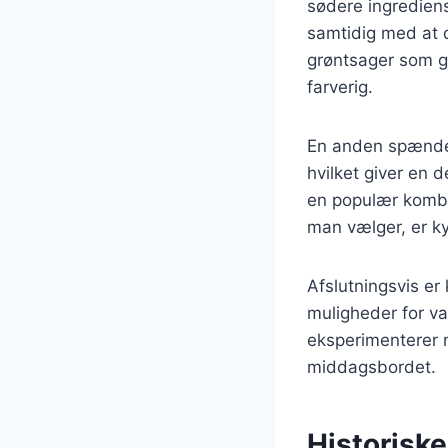
sødere ingrediens
samtidig med at 
grøntsager som gu
farverig.
En anden spænden
hvilket giver en d
en populær kombin
man vælger, er kyl
Afslutningsvis er 
muligheder for va
eksperimenterer me
middagsbordet.
Historiske