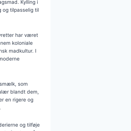
agsmad. Kylling i
og tilpasselig til
yretter har været
nnem koloniale
nsk madkultur. I
e moderne
kosmælk, som
pulær blandt dem,
er en rigere og
.
erierne og tilføje