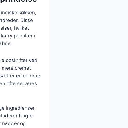
t indiske køkken,
undreder. Disse
lser, hvilket
i karry populær i
 åbne.
ske opskrifter ved
en mere cremet
dsætter en mildere
en ofte serveres
ige ingredienser,
kluderer frugter
r nødder og