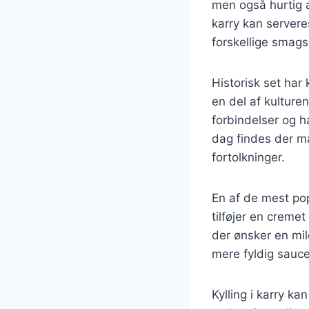
men også hurtig at
karry kan serveres
forskellige smag
Historisk set har 
en del af kulture
forbindelser og ha
dag findes der ma
fortolkninger.
En af de mest po
tilføjer en creme
der ønsker en mil
mere fyldig sauce
Kylling i karry ka