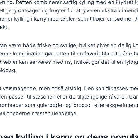
ing. Retten kombinerer saftig kylling med en krydret k
kellige grøntsager og frugter for at give en ekstra dimen
ner er kylling i karry med æbler, som tilføjer en sødme, 
ekt.
an være både friske og syrlige, hvilket giver en dejlig ko
enne kombination gør retten til en favorit blandt både 
d æbler kan serveres med ris, hvilket gør det til en fyldi
middag.
n velsmagende, men også alsidig. Den kan tilpasses med
den passer til sæsonen eller de tilgængelige råvarer. U
 grøntsager som gulerødder og broccoli eller eksperimen
ulighederne næsten uendelige.
bag kylling i karry og dens popula