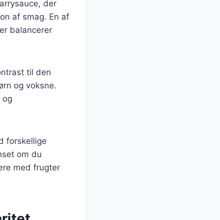
arrysauce, der
sion af smag. En af
der balancerer
ntrast til den
børn og voksne.
g og
 forskellige
anset om du
tere med frugter
ritet