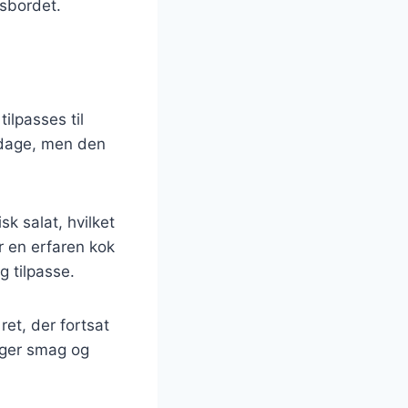
gsbordet.
ilpasses til
erdage, men den
sk salat, hvilket
r en erfaren kok
g tilpasse.
ret, der fortsat
nger smag og