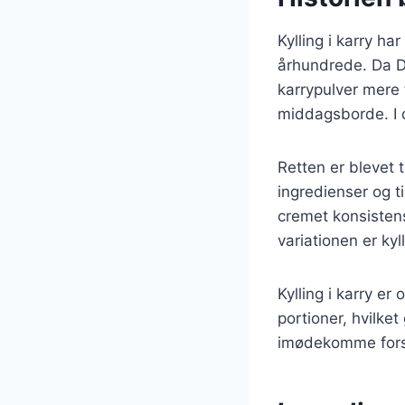
Kylling i karry ha
århundrede. Da D
karrypulver mere t
middagsborde. I d
Retten er blevet t
ingredienser og t
cremet konsistens
variationen er kyl
Kylling i karry er
portioner, hvilket
imødekomme forskel