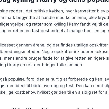
r sine rødder i det britiske køkken, hvor karryretter blev 
anmark begyndte at handle med kolonierne, blev krydd
ilgængelige, og retter som kylling i karry fandt vej til d
ag er retten en fast bestanddel af mange familiers uge
ilpasset gennem årene, og der findes utallige opskrifter, 
ilberedningsmetoder. Nogle opskrifter inkluderer kokos
, mens andre bruger fløde for at give retten en rigere
ling i karry en ret, der bringer folk sammen.
 også populær, fordi den er hurtig at forberede og kan lav
 gør den ideel til både hverdag og fest. Den kan nemt tilp
lige kostbehov, hvilket gør den til en alsidig ret for al