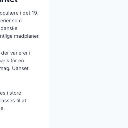
populære i det 19.
erier som
e danske
ntlige madplaner.
der varierer i
mælk for en
 smag. Uanset
es i store
asses til at
le.