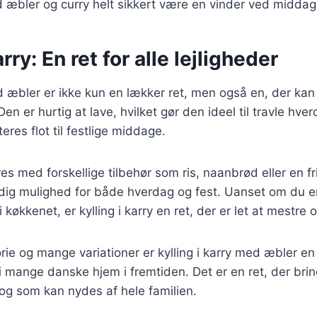
ed æbler og curry helt sikkert være en vinder ved midda
arry: En ret for alle lejligheder
d æbler er ikke kun en lækker ret, men også en, der kan t
Den er hurtig at lave, hvilket gør den ideel til travle hv
res flot til festlige middage.
s med forskellige tilbehør som ris, naanbrød eller en fri
sidig mulighed for både hverdag og fest. Uanset om du e
 køkkenet, er kylling i karry en ret, der er let at mestre o
rie og mange variationer er kylling i karry med æbler en 
i mange danske hjem i fremtiden. Det er en ret, der bri
 og som kan nydes af hele familien.