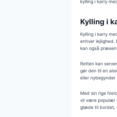
kylling i karry m
Kylling i k
Kylling i karry me
enhver lejlighed. 
kan også præsente
Retten kan servere
gør den til en al
eller nybegynder i
Med sin rige histo
vil være populær 
glæde til bordet,