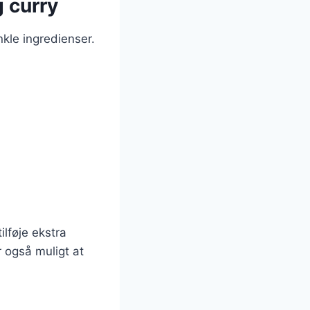
g curry
nkle ingredienser.
ilføje ekstra
r også muligt at