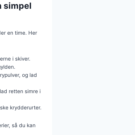
n simpel
der en time. Her
erne i skiver.
gylden.
rypulver, og lad
ad retten simre i
iske krydderurter.
rier, så du kan