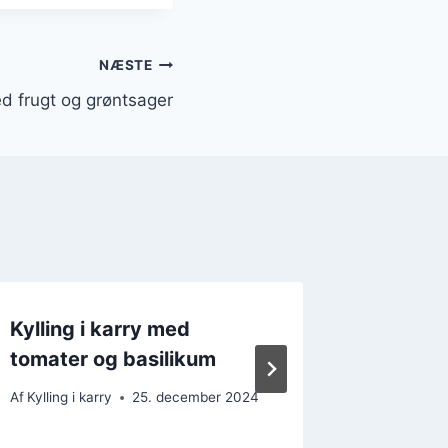
NÆSTE
med frugt og grøntsager
Kylling i karry med
Kylling
tomater og basilikum
grønts
Af
Kylling i karry
25. december 2024
Af
Kylling i