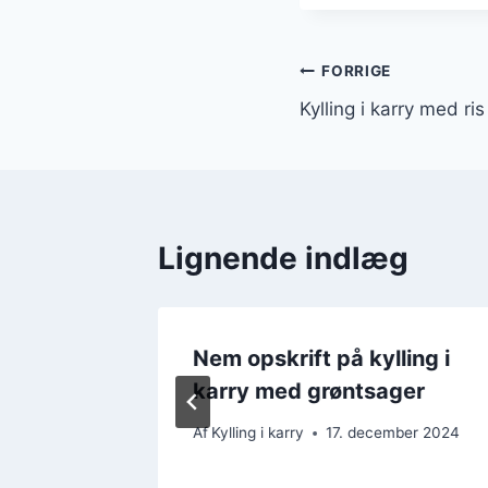
Indlægsnavi
FORRIGE
Kylling i karry med ris
Lignende indlæg
Nem opskrift på kylling i
dage
karry med grøntsager
mber 2024
Af
Kylling i karry
17. december 2024