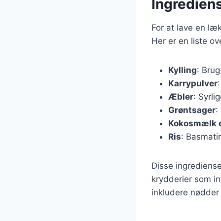
Ingrediens
For at lave en læ
Her er en liste o
Kylling
: Brug
Karrypulver
Æbler
: Syrl
Grøntsager
:
Kokosmælk el
Ris
: Basmatir
Disse ingrediense
krydderier som in
inkludere nødder