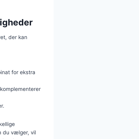
ligheder
ret, der kan
pinat for ekstra
er komplementerer
r.
kellige
 du vælger, vil