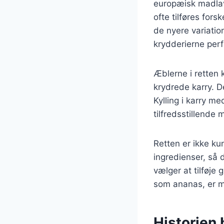
europæisk madlavn
ofte tilføres fors
de nyere variatio
krydderierne perf
Æblerne i retten k
krydrede karry. D
Kylling i karry me
tilfredsstillende 
Retten er ikke ku
ingredienser, så 
vælger at tilføje
som ananas, er m
Historien 