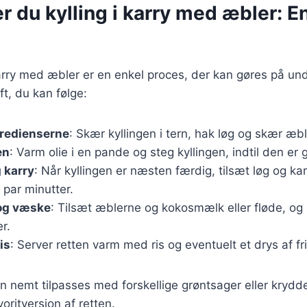
r du kylling i karry med æbler: E
 karry med æbler er en enkel proces, der kan gøres på un
ft, du kan følge:
gredienserne
: Skær kyllingen i tern, hak løg og skær æbl
en
: Varm olie i en pande og steg kyllingen, indtil den er 
g karry
: Når kyllingen er næsten færdig, tilsæt løg og kar
 par minutter.
 og væske
: Tilsæt æblerne og kokosmælk eller fløde, og l
r.
is
: Server retten varm med ris og eventuelt et drys af fr
n nemt tilpasses med forskellige grøntsager eller krydde
oritversion af retten.