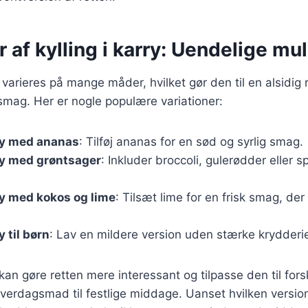
r af kylling i karry: Uendelige mu
n varieres på mange måder, hvilket gør den til en alsidig 
smag. Her er nogle populære variationer:
rry med ananas
: Tilføj ananas for en sød og syrlig smag.
rry med grøntsager
: Inkluder broccoli, gulerødder eller s
rry med kokos og lime
: Tilsæt lime for en frisk smag, d
y til børn
: Lav en mildere version uden stærke krydderie
kan gøre retten mere interessant og tilpasse den til fors
hverdagsmad til festlige middage. Uanset hvilken version