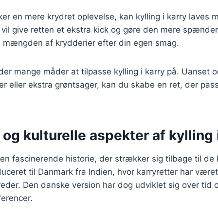
r en mere krydret oplevelse, kan kylling i karry laves me
 vil give retten et ekstra kick og gøre den mere spænde
re mængden af krydderier efter din egen smag.
 der mange måder at tilpasse kylling i karry på. Uanset 
der eller ekstra grøntsager, kan du skabe en ret, der pas
 og kulturelle aspekter af kylling 
r en fascinerende historie, der strækker sig tilbage til de
uceret til Danmark fra Indien, hvor karryretter har været
reder. Den danske version har dog udviklet sig over tid o
erencer.