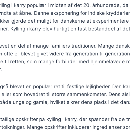
lling i karry populær i midten af det 20. århundrede, da 
yndte at åbne. Denne eksponering for indiske krydderie
kker gjorde det muligt for danskerne at eksperimenter
r. Kylling i karry blev hurtigt en fast bestanddel af d
evet en del af mange familiers traditioner. Mange dans
 ofte er blevet givet videre fra generation til generatio
se til retten, som mange forbinder med hjemmelavede m
.
 også blevet en populær ret til festlige lejligheder. Den 
r eller som hovedret til større sammenkomster. Dens alsi
 både unge og gamle, hvilket sikrer dens plads i det da
tallige opskrifter på kylling i karry, der spænder fra de tr
tolkninger. Mange opskrifter inkluderer ingredienser 