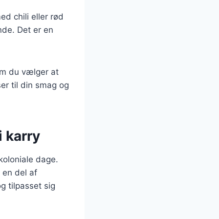
d chili eller rød
nde. Det er en
om du vælger at
ser til din smag og
i karry
 koloniale dage.
 en del af
g tilpasset sig