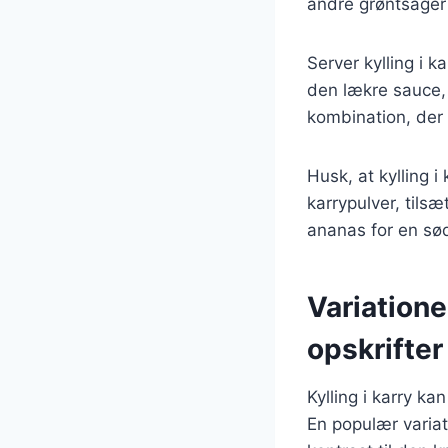
andre grøntsager 
Server kylling i k
den lækre sauce, 
kombination, der v
Husk, at kylling 
karrypulver, tils
ananas for en sø
Variationer
opskrifter
Kylling i karry k
En populær variati