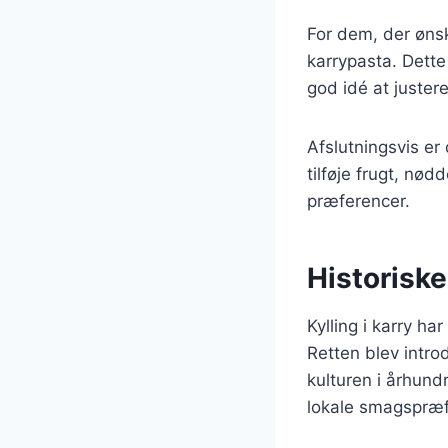
For dem, der ønske
karrypasta. Dette
god idé at juste
Afslutningsvis er
tilføje frugt, nød
præferencer.
Historiske
Kylling i karry ha
Retten blev introd
kulturen i århund
lokale smagspræf