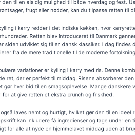
r den til en alsidig mulighed til både hverdag og fest. 
grøntsager, frugt eller nødder, kan du tilpasse retten til
kylling i karry rødder i det indiske køkken, hvor karryret
 århundreder. Retten blev introduceret til Danmark genne
ar siden udviklet sig til en dansk klassiker. I dag findes
rierer fra de mere traditionelle til de moderne fortolkning
ulære variationer er kylling i karry med ris. Denne komb
e ret, der er perfekt til middag. Risene absorberer den
et gør hver bid til en smagsoplevelse. Mange danskere 
r for at give retten et ekstra crunch og friskhed.
n også laves nemt og hurtigt, hvilket gør den til en ideel r
opskrift kan inkludere få ingredienser og tage under en 
igt for alle at nyde en hjemmelavet middag uden at brug