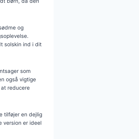
ndt børn, da den
s sødme og
soplevelse.
 solskin ind i dit
røntsager som
en også vigtige
 at reducere
ilføjer en dejlig
 version er ideel