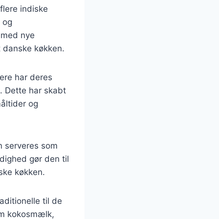
flere indiske
r og
e med nye
et danske køkken.
kere har deres
n. Dette har skabt
åltider og
kan serveres som
dighed gør den til
nske køkken.
aditionelle til de
som kokosmælk,