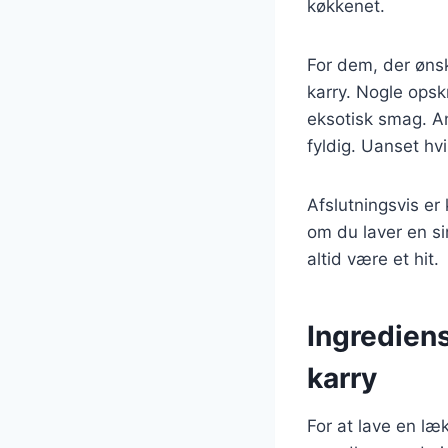
køkkenet.
For dem, der ønsk
karry. Nogle opsk
eksotisk smag. An
fyldig. Uanset hvi
Afslutningsvis er 
om du laver en si
altid være et hit.
Ingrediens
karry
For at lave en læ