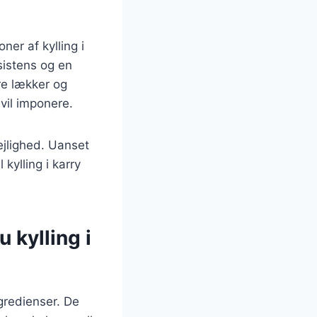
er af kylling i
sistens og en
re lækker og
 vil imponere.
lejlighed. Uanset
kylling i karry
 kylling i
ngredienser. De