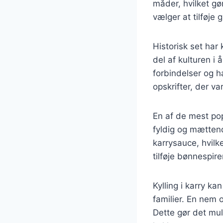
måder, hvilket gø
vælger at tilføje 
Historisk set har 
del af kulturen i
forbindelser og h
opskrifter, der va
En af de mest pop
fyldig og mættend
karrysauce, hvilk
tilføje bønnespire
Kylling i karry ka
familier. En nem 
Dette gør det mul