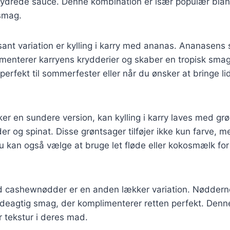
 krydrede sauce. Denne kombination er især populær bla
 smag.
sant variation er kylling i karry med ananas. Ananasen
menterer karryens krydderier og skaber en tropisk smag
erfekt til sommerfester eller når du ønsker at bringe lidt
er en sundere version, kan kylling i karry laves med g
er og spinat. Disse grøntsager tilføjer ikke kun farve, m
u kan også vælge at bruge let fløde eller kokosmælk for
ed cashewnødder er en anden lækker variation. Nødderne t
deagtig smag, der komplimenterer retten perfekt. Denne
r tekstur i deres mad.