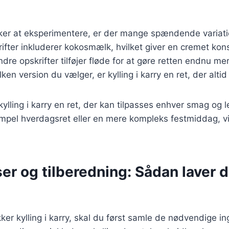
er at eksperimentere, er der mange spændende variation
rifter inkluderer kokosmælk, hvilket giver en cremet kon
dre opskrifter tilføjer fløde for at gøre retten endnu me
lken version du vælger, er kylling i karry en ret, der altid
kylling i karry en ret, der kan tilpasses enhver smag og 
mpel hverdagsret eller en mere kompleks festmiddag, vil 
er og tilberedning: Sådan laver du
kker kylling i karry, skal du først samle de nødvendige i