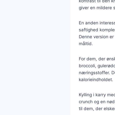
kontrast til den
giver en mildere
En anden interes
saftighed komple
Denne version er p
måltid.
For dem, der ønsk
broccoli, gulerødd
næringsstoffer. D
kalorieindholdet.
Kylling i karry m
crunch og en nød
til dem, der elske