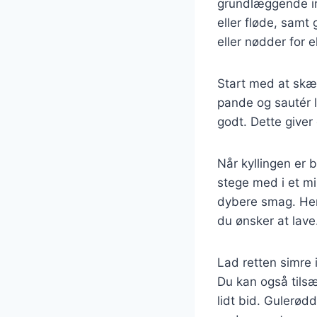
grundlæggende ing
eller fløde, samt
eller nødder for 
Start med at skære
pande og sautér l
godt. Dette giver 
Når kyllingen er b
stege med i et min
dybere smag. Here
du ønsker at lave
Lad retten simre 
Du kan også tilsæ
lidt bid. Gulerø