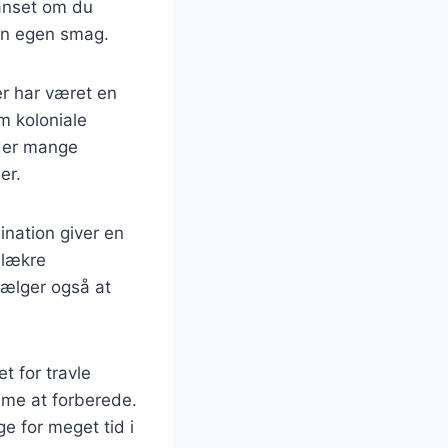
Uanset om du
 din egen smag.
ter har været en
m koloniale
 der mange
er.
ination giver en
 lækre
vælger også at
et for travle
time at forberede.
e for meget tid i