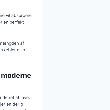
ene vil absorbere
r en perfekt
re mængden af
m æbler eller
il moderne
nde ret at lave.
jer en dejlig