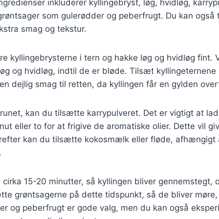
redienser inkluderer kyllingebryst, løg, hvidløg, karry
 grøntsager som gulerødder og peberfrugt. Du kan også t
ekstra smag og tekstur.
 kyllingebrysterne i tern og hakke løg og hvidløg fint. Va
øg og hvidløg, indtil de er bløde. Tilsæt kyllingeternen
en dejlig smag til retten, da kyllingen får en gylden over
runet, kan du tilsætte karrypulveret. Det er vigtigt at la
ut eller to for at frigive de aromatiske olier. Dette vil gi
fter kan du tilsætte kokosmælk eller fløde, afhængigt a
.
i cirka 15-20 minutter, så kyllingen bliver gennemstegt, 
tte grøntsagerne på dette tidspunkt, så de bliver møre
dder og peberfrugt er gode valg, men du kan også ekspe