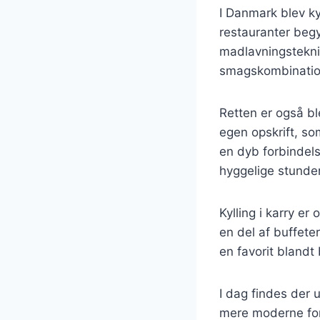
I Danmark blev ky
restauranter beg
madlavningstekni
smagskombinatione
Retten er også bl
egen opskrift, som
en dyb forbindel
hyggelige stunder
Kylling i karry er
en del af buffete
en favorit blandt
I dag findes der u
mere moderne for