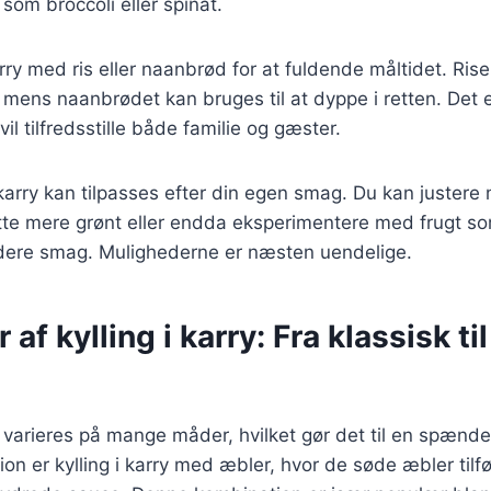
som broccoli eller spinat.
arry med ris eller naanbrød for at fuldende måltidet. Ris
mens naanbrødet kan bruges til at dyppe i retten. Det e
il tilfredsstille både familie og gæster.
i karry kan tilpasses efter din egen smag. Du kan juste
ætte mere grønt eller endda eksperimentere med frugt so
dere smag. Mulighederne er næsten uendelige.
 af kylling i karry: Fra klassisk t
an varieres på mange måder, hvilket gør det til en spænde
on er kylling i karry med æbler, hvor de søde æbler tilfø