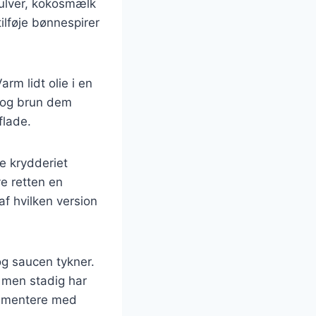
pulver, kokosmælk
ilføje bønnespirer
rm lidt olie i en
e og brun dem
flade.
de krydderiet
ve retten en
f hvilken version
og saucen tykner.
, men stadig har
rimentere med