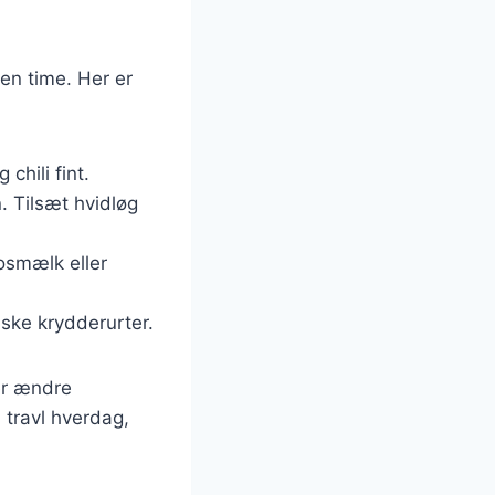
 en time. Her er
chili fint.
n. Tilsæt hvidløg
kosmælk eller
iske krydderurter.
ler ændre
 travl hverdag,