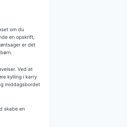
anset om du
de en opskrift,
røntsager er det
 børn.
velser. Ved at
e kylling i karry
ring middagsbordet
ed skabe en