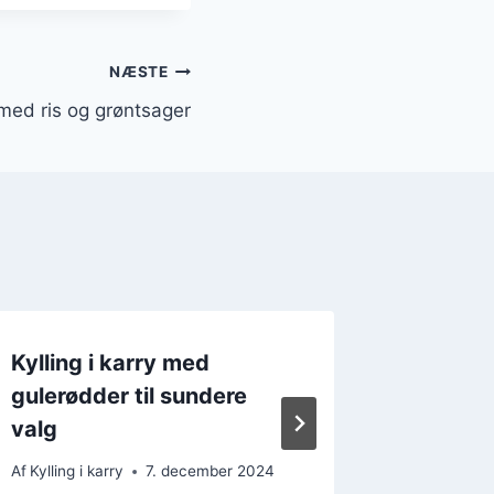
NÆSTE
y med ris og grøntsager
Kylling i karry med
Kylling 
gulerødder til sundere
nemt o
valg
Af
Kylling i
Af
Kylling i karry
7. december 2024