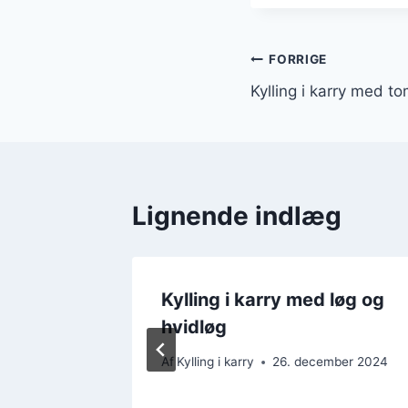
Indlægsnavi
FORRIGE
Kylling i karry med t
Lignende indlæg
stlig
Kylling i karry med løg og
hvidløg
mber 2024
Af
Kylling i karry
26. december 2024