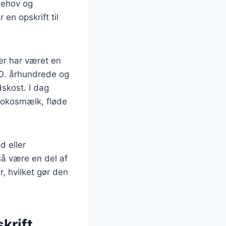
behov og
en opskrift til
ter har været en
 20. århundrede og
dskost. I dag
 kokosmælk, fløde
d eller
så være en del af
, hvilket gør den
skrift