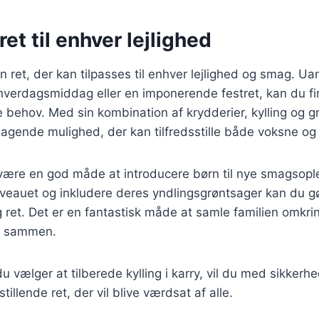
ret til enhver lejlighed
 en ret, der kan tilpasses til enhver lejlighed og smag. U
hverdagsmiddag eller en imponerende festret, kan du fin
ne behov. Med sin kombination af krydderier, kylling og g
agende mulighed, der kan tilfredsstille både voksne og
være en god måde at introducere børn til nye smagsople
iveauet og inkludere deres yndlingsgrøntsager kan du gør
lig ret. Det er en fantastisk måde at samle familien omk
d sammen.
 vælger at tilberede kylling i karry, vil du med sikkerh
stillende ret, der vil blive værdsat af alle.