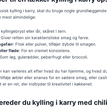
assisk kylling i karry, skal du bruge nogle grundlæggende
de mest almindelige:
 kyllingebryst eller lår, skåret i tern.
: Giver retten sin karakteristiske smag og farve.
ingefær
: Frisk eller pulver, tilføjer dybde til smagen.
ler fløde
: For en cremet konsistens.
 Som løg, gulerødder, peberfrugt eller broccoli.
r kan varieres alt efter hvad du har hjemme, og hvad du
ilføje æbler eller ananas for en sødere smag, eller ca
 er en ret, der indbyder til kreativitet i køkkenet.
ereder du kylling i karry med chil