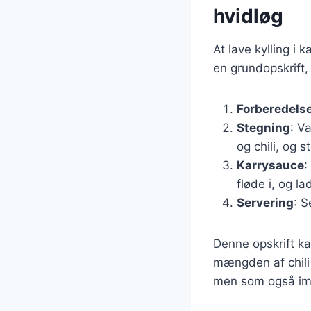
hvidløg
At lave kylling i 
en grundopskrift, 
Forberedels
Stegning
: V
og chili, og s
Karrysauce
:
fløde i, og la
Servering
: S
Denne opskrift ka
mængden af chili 
men som også imp