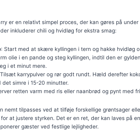
karry er en relativt simpel proces, der kan gøres på under
der inkluderer chili og hvidløg for ekstra smag:
e
: Start med at skære kyllingen i tern og hakke hvidløg og 
arm olie i en pande og steg kyllingen, indtil den er gylde
teg i et minut mere.
 Tilsæt karrypulver og rør godt rundt. Hæld derefter ko
d det simre i 15-20 minutter.
erver retten varm med ris eller naanbrød og pynt med fr
n nemt tilpasses ved at tilføje forskellige grøntsager el
for at justere styrken. Det er en ret, der kan laves på en
onerer gæster ved festlige lejligheder.