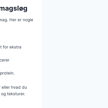
 smagsløg
smag. Her er nogle
at for ekstra
cerer
protein.
r eller hvad du
og teksturer.