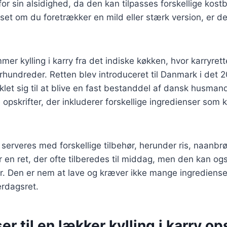
r sin alsidighed, da den kan tilpasses forskellige kost
et om du foretrækker en mild eller stærk version, er der 
mer kylling i karry fra det indiske køkken, hvor karryret
 århundreder. Retten blev introduceret til Danmark i det
klet sig til at blive en fast bestanddel af dansk husman
opskrifter, der inkluderer forskellige ingredienser som
n serveres med forskellige tilbehør, herunder ris, naanbrø
r en ret, der ofte tilberedes til middag, men den kan og
der. Den er nem at lave og kræver ikke mange ingredienser
erdagsret.
er til en lækker kylling i karry op