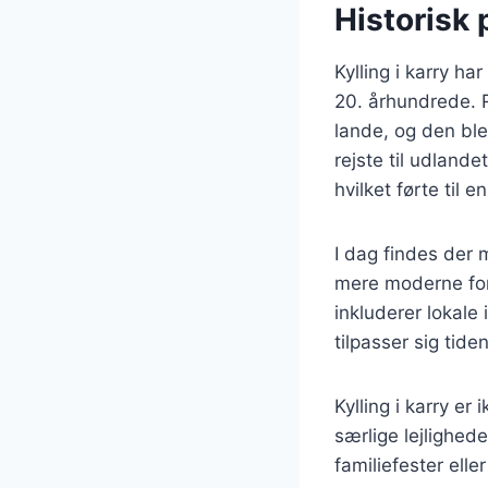
Historisk 
Kylling i karry ha
20. århundrede. R
lande, og den ble
rejste til udland
hvilket førte til 
I dag findes der m
mere moderne for
inkluderer lokale 
tilpasser sig tid
Kylling i karry e
særlige lejlighede
familiefester el