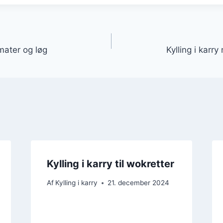
gation
omater og løg
Kylling i karr
Kylling i karry til wokretter
Af
Kylling i karry
21. december 2024