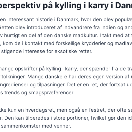
perspektiv på kylling i karry i Da
r en interessant historie i Danmark, hvor den blev populæ
etten blev introduceret af indvandrere fra Indien og an
v hurtigt en del af den danske madkultur. I takt med at
et, kom de i kontakt med forskellige krydderier og madla
en stigende interesse for eksotiske retter.
ange opskrifter på kylling i karry, der spænder fra de trad
tolkninger. Mange danskere har deres egen version af r
ingredienser og tilpasninger. Det er en ret, der fortsat ud
ens trends og smagspræferencer.
r ikke kun en hverdagsret, men også en festret, der ofte 
r. Den kan tilberedes i store portioner, hvilket gør den ide
ler sammenkomster med venner.