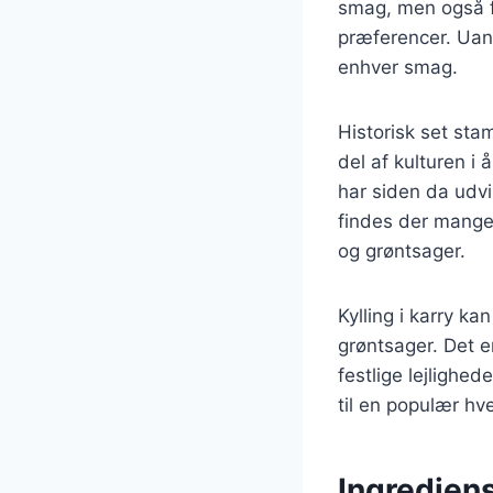
smag, men også fo
præferencer. Uans
enhver smag.
Historisk set stam
del af kulturen i
har siden da udvi
findes der mange 
og grøntsager.
Kylling i karry ka
grøntsager. Det e
festlige lejlighe
til en populær hv
Ingrediens