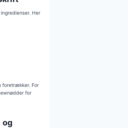
 ingredienser. Her
 foretrækker. For
shewnødder for
i og