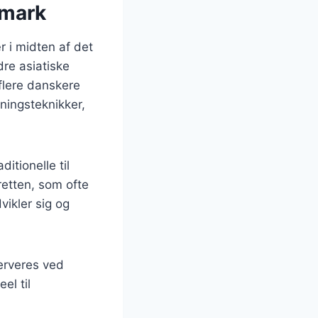
nmark
r i midten af det
dre asiatiske
 flere danskere
vningsteknikker,
itionelle til
etten, som ofte
vikler sig og
serveres ved
el til