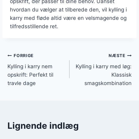
opskrift, der passer til dine behov. Uanset
hvordan du vælger at tilberede den, vil kylling i
karry med fløde altid være en velsmagende og
tilfredsstillende ret.
Indlægsnavigation
FORRIGE
NÆSTE
Kylling i karry nem
Kylling i karry med løg:
opskrift: Perfekt til
Klassisk
travle dage
smagskombination
Lignende indlæg