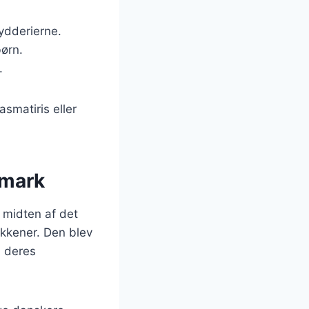
ydderierne.
børn.
.
smatiris eller
nmark
i midten af det
økkener. Den blev
il deres