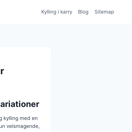
Kylling i karry
Blog
Sitemap
r
ariationer
ig kylling med en
 kun velsmagende,