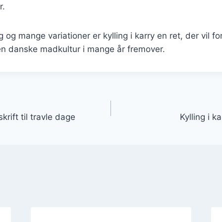
r.
 og mange variationer er kylling i karry en ret, der vil 
en danske madkultur i mange år fremover.
gation
krift til travle dage
Kylling i k