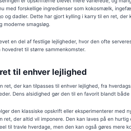
iseringen er opskrifterne blevet mere varierede, og ma
nu med forskellige ingredienser som kokosmælk, ingef
og dadler. Dette har gjort kylling i karry til en ret, der
sig moderne smagsløg.
evet en del af festlige lejligheder, hvor den ofte server
m hovedret til større sammenkomster.
ret til enhver lejlighed
 en ret, der kan tilpasses til enhver lejlighed, fra hverdag
eder. Dens alsidighed gør den til en favorit blandt både
er den klassiske opskrift eller eksperimenterer med ny
 en ret, der altid vil imponere. Den kan laves på en hurt
deel til travle hverdage, men den kan også gøres mere ko