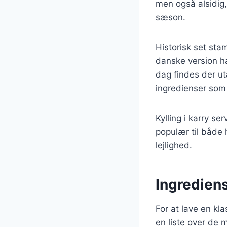
men også alsidig,
sæson.
Historisk set sta
danske version ha
dag findes der uta
ingredienser som
Kylling i karry s
populær til både h
lejlighed.
Ingrediens
For at lave en kl
en liste over de 