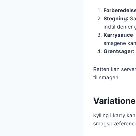
Forberedels
Stegning
: S
indtil den er
Karrysauce
:
smagene kan 
Grøntsager
:
Retten kan serve
til smagen.
Variationer
Kylling i karry k
smagspræferencer