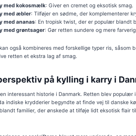
rry med kokosmælk
: Giver en cremet og eksotisk smag.
rry med æbler
: Tilføjer en sødme, der komplementerer kr
rry med ananas
: En tropisk twist, der er populær blandt 
rry med grøntsager
: Gør retten sundere og mere farverig
 kan også kombineres med forskellige typer ris, såsom ba
give retten et ekstra lag af smag.
perspektiv på kylling i karry i Da
r en interessant historie i Danmark. Retten blev populær 
a indiske krydderier begyndte at finde vej til danske k
blandt familier, der ønskede at tilføje lidt eksotisk flair t