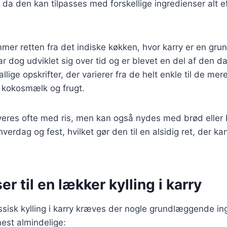
 da den kan tilpasses med forskellige ingredienser alt 
mmer retten fra det indiske køkken, hvor karry er en grun
r dog udviklet sig over tid og er blevet en del af den d
llige opskrifter, der varierer fra de helt enkle til de me
 kokosmælk og frugt.
erveres ofte med ris, men kan også nydes med brød eller k
verdag og fest, hvilket gør den til en alsidig ret, der ka
er til en lækker kylling i karry
assisk kylling i karry kræves der nogle grundlæggende in
mest almindelige: