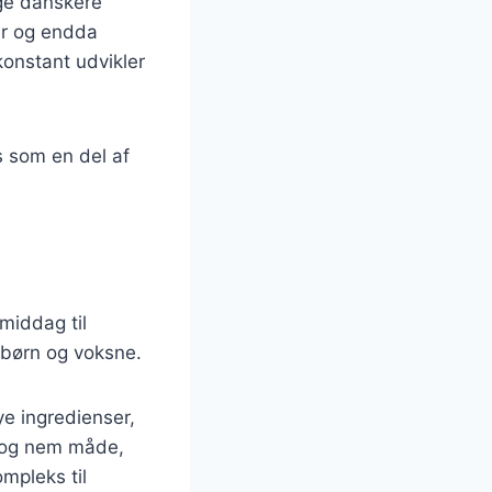
nge danskere
ær og endda
 konstant udvikler
es som en del af
smiddag til
 børn og voksne.
e ingredienser,
ig og nem måde,
mpleks til