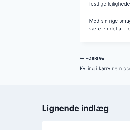
festlige lejlighede
Med sin rige smag
være en del af d
Indlægsnavi
FORRIGE
Kylling i karry nem ops
Lignende indlæg