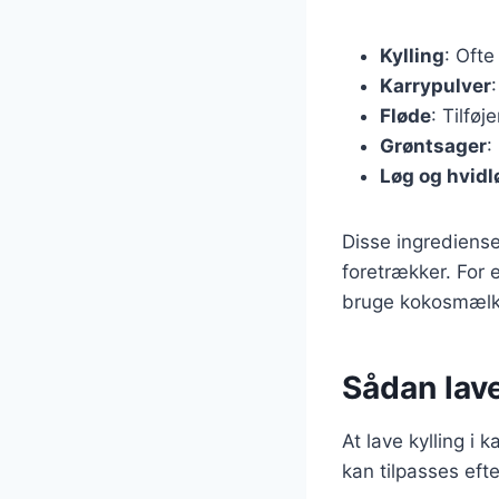
Kylling
: Ofte
Karrypulver
Fløde
: Tilfø
Grøntsager
:
Løg og hvidl
Disse ingrediense
foretrækker. For 
bruge kokosmælk 
Sådan lave
At lave kylling i 
kan tilpasses eft