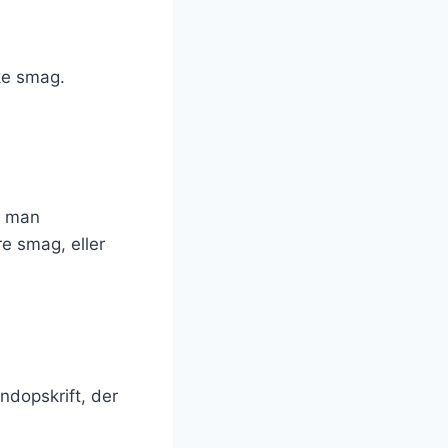
ske smag.
d man
re smag, eller
undopskrift, der