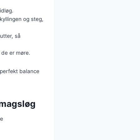
idløg.
 kyllingen og steg,
utter, så
l de er møre.
 perfekt balance
 smagsløg
ge