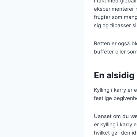
I takt med global
eksperimenterer 
frugter som mango 
sig og tilpasser 
Retten er også bl
buffeter eller so
En alsidig 
Kylling i karry er
festlige begivenh
Uanset om du vælg
er kylling i karry
hvilket gør den i