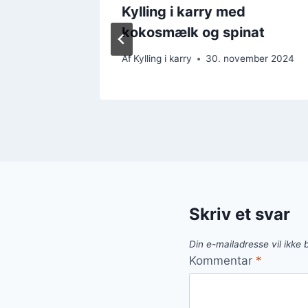
Kylling i karry med
kokosmælk og spinat
mber 2024
Af
Kylling i karry
30. november 2024
Skriv et svar
Din e-mailadresse vil ikke b
Kommentar
*