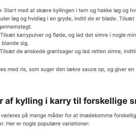
e
: Start med at skære kyllingen i tern og hakke løg og hv
auter løg og hvidløg i en gryde, indtil de er bløde. Tilsæt
 gennemstegt.
 Tilsæt karrypulver og fløde, og lad det simre i nogle min
blande sig.
 Tilsæt de ønskede grøntsager og lad retten simre, indti
res med ris, som suger den lækre sauce op, og giver en
 af kylling i karry til forskellige
an varieres på mange måder for at imødekomme forskelli
. Her er nogle populære variationer: