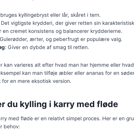
 bruges kyllingebryst eller lår, skåret i tern.
: Det vigtigste krydderi, der giver retten sin karakteristi
jer en cremet konsistens og balancerer krydderierne.
 Gulerødder, ærter, og peberfrugt er populære valg.
øg
: Giver en dybde af smag til retten.
r kan varieres alt efter hvad man har hjemme eller hva
eksempel kan man tilføje æbler eller ananas for en søde
for en mere eksotisk version.
r du kylling i karry med fløde
karry med fløde er en relativt simpel proces. Her er en gr
er behov: