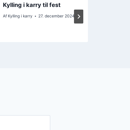
Kylling i karry til fest
Kylling 
midda
Af
Kylling i karry
27. december 2024
Af
Kylling i