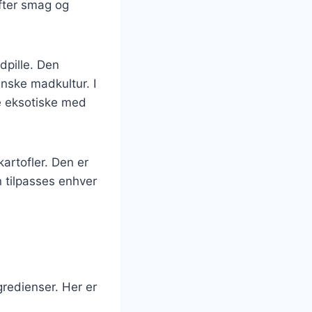
efter smag og
dpille. Den
anske madkultur. I
re eksotiske med
artofler. Den er
n tilpasses enhver
gredienser. Her er