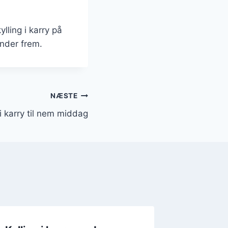
lling i karry på
inder frem.
NÆSTE
 i karry til nem middag