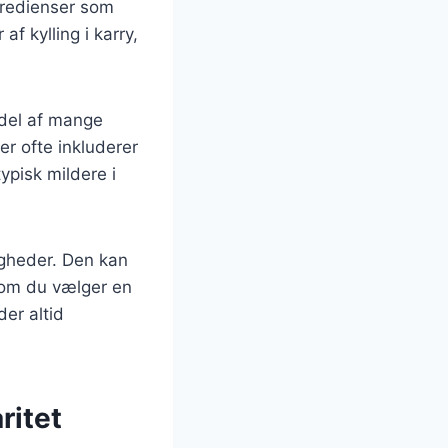
gredienser som
f kylling i karry,
 del af mange
der ofte inkluderer
ypisk mildere i
ligheder. Den kan
t om du vælger en
der altid
ritet