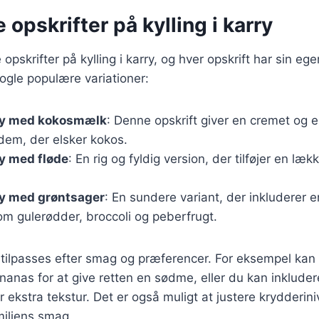
 opskrifter på kylling i karry
opskrifter på kylling i karry, og hver opskrift har sin e
nogle populære variationer:
rry med kokosmælk
: Denne opskrift giver en cremet og 
l dem, der elsker kokos.
ry med fløde
: En rig og fyldig version, der tilføjer en læk
rry med grøntsager
: En sundere variant, der inkluderer 
om gulerødder, broccoli og peberfrugt.
 tilpasses efter smag og præferencer. For eksempel kan d
nanas for at give retten en sødme, eller du kan inklud
ekstra tekstur. Det er også muligt at justere krydderini
amiliens smag.