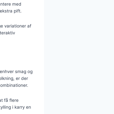
entere med
ekstra pift.
ge variationer af
teraktiv
il enhver smag og
lkning, er der
kombinationer.
 få flere
lling i karry en