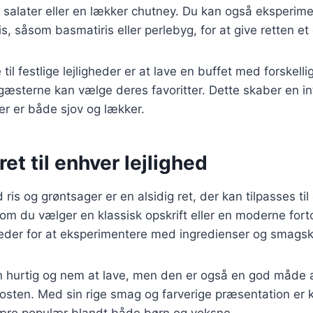
salater eller en lækker chutney. Du kan også eksperim
ris, såsom basmatiris eller perlebyg, for at give retten et 
til festlige lejligheder er at lave en buffet med forskelli
å gæsterne kan vælge deres favoritter. Dette skaber en in
er er både sjov og lækker.
ret til enhver lejlighed
d ris og grøntsager er en alsidig ret, der kan tilpasses t
 om du vælger en klassisk opskrift eller en moderne forto
eder for at eksperimentere med ingredienser og smags
n hurtig og nem at lave, men den er også en god måde at
kosten. Med sin rige smag og farverige præsentation er ky
l være populær blandt både børn og voksne.