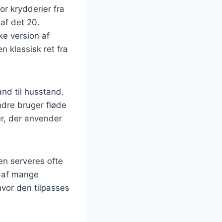
vor krydderier fra
 af det 20.
ke version af
 klassisk ret fra
tand til husstand.
ndre bruger fløde
er, der anvender
Den serveres ofte
el af mange
hvor den tilpasses