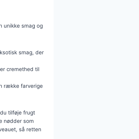
gen unikke smag og
eksotisk smag, der
ker cremethed til
en række farverige
u tilføje frugt
ere nødder som
veauet, så retten