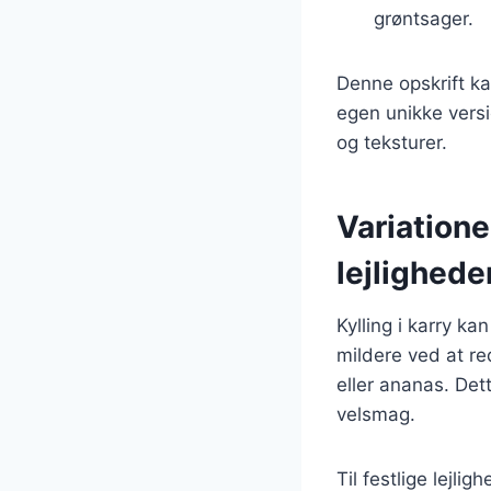
grøntsager.
Denne opskrift ka
egen unikke versi
og teksturer.
Variationer
lejlighede
Kylling i karry ka
mildere ved at r
eller ananas. Det
velsmag.
Til festlige lejli