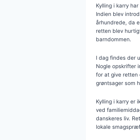
Kylling i karry har
Indien blev intro
århundrede, da e
retten blev hurti
barndommen.
I dag findes der u
Nogle opskrifter
for at give rette
grøntsager som h
Kylling i karry e
ved familiemiddage
danskeres liv. Re
lokale smagspræf