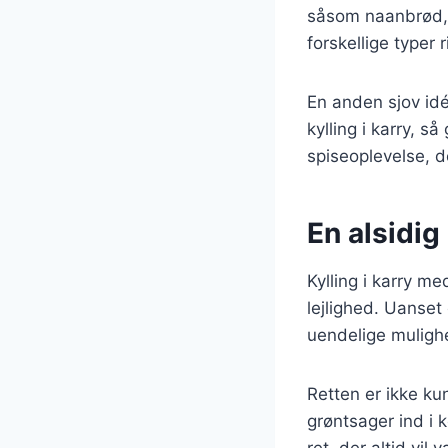
såsom naanbrød, 
forskellige typer 
En anden sjov idé 
kylling i karry, s
spiseoplevelse, d
En alsidig 
Kylling i karry me
lejlighed. Uanset
uendelige muligh
Retten er ikke ku
grøntsager ind i 
ret, der altid vi