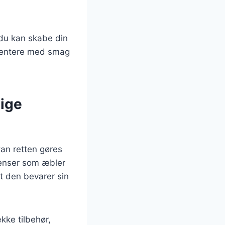
 du kan skabe din
imentere med smag
lige
 kan retten gøres
ienser som æbler
t den bevarer sin
ække tilbehør,