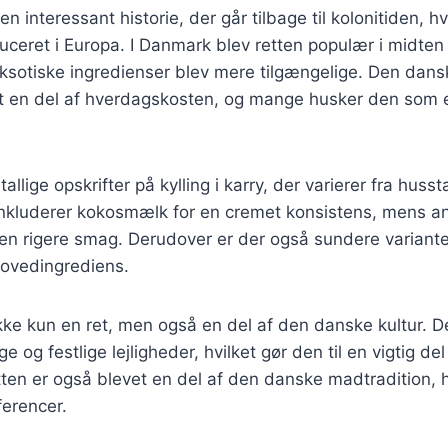
 en interessant historie, der går tilbage til kolonitiden, h
duceret i Europa. I Danmark blev retten populær i midten
ksotiske ingredienser blev mere tilgængelige. Den dans
gt en del af hverdagskosten, og mange husker den som en
tallige opskrifter på kylling i karry, der varierer fra huss
 inkluderer kokosmælk for en cremet konsistens, mens a
n en rigere smag. Derudover er der også sundere variant
ovedingrediens.
r ikke kun en ret, men også en del af den danske kultur. 
 og festlige lejligheder, hvilket gør den til en vigtig d
tten er også blevet en del af den danske madtradition, 
erencer.