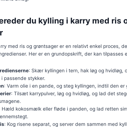
ereder du kylling i karry med ris 
r
karry med ris og grøntsager er en relativt enkel proces, 
redienser. Her er en grundopskrift, der kan tilpasses 
gredienserne
: Skær kyllingen i tern, hak løg og hvidløg,
 i passende stykker.
en
: Varm olie i en pande, og steg kyllingen, indtil den er
erier
: Tilsæt karrypulver, løg og hvidløg, og lad det steg
e smagene.
: Hæld kokosmælk eller fløde i panden, og lad retten simr
 gennemstegt.
is
: Kog risene separat, og server dem sammen med kylli