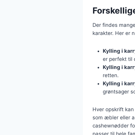
Forskellige
Der findes mange 
karakter. Her er 
Kylling i ka
er perfekt ti
Kylling i kar
retten.
Kylling i ka
grøntsager s
Hver opskrift kan
som æbler eller a
cashewnødder for 
passer til hele f