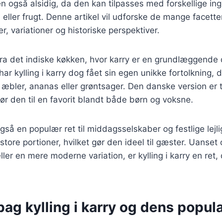
 også alsidig, da den kan tilpasses med forskellige in
ller frugt. Denne artikel vil udforske de mange facetter a
r, variationer og historiske perspektiver.
ra det indiske køkken, hvor karry er en grundlæggende
har kylling i karry dog fået sin egen unikke fortolkning, 
æbler, ananas eller grøntsager. Den danske version er t
ør den til en favorit blandt både børn og voksne.
 også en populær ret til middagsselskaber og festlige lej
 store portioner, hvilket gør den ideel til gæster. Uanse
eller en mere moderne variation, er kylling i karry en ret, 
bag kylling i karry og dens popula