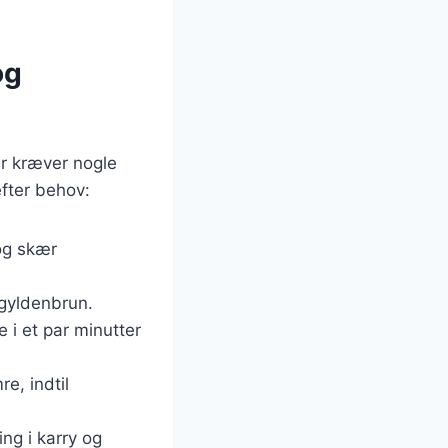
og
der kræver nogle
efter behov:
 og skær
 gyldenbrun.
e i et par minutter
e, indtil
ng i karry og