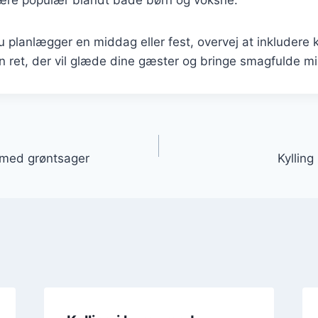
planlægger en middag eller fest, overvej at inkludere ky
n ret, der vil glæde dine gæster og bringe smagfulde m
gation
rn med grøntsager
Kylling