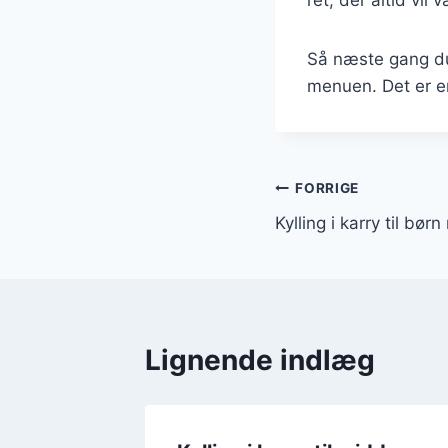
Så næste gang du 
menuen. Det er e
Indlægsnavi
FORRIGE
Kylling i karry til bø
Lignende indlæg