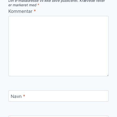
Din e-mailadresse vil ikke blive publiceret.
Krævede felter
er markeret med
*
Kommentar
*
Navn
*