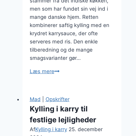
stammer fra det indiske køkken,
men som har fundet sin vej ind i
mange danske hjem. Retten
kombinerer saftig kylling med en
krydret karrysauce, der ofte
serveres med ris. Den enkle
tilberedning og de mange
smagsvarianter gør…
Kylling
Læs mere
i
karry:
en
Mad
|
Opskrifter
klassisk
Kylling i karry til
opskrift
festlige lejligheder
Af
Kylling i karry
25. december