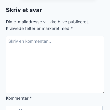
med
Skriv et svar
broccoli
og
Din e-mailadresse vil ikke blive publiceret.
grønt
Krævede felter er markeret med
*
Kommentar
*