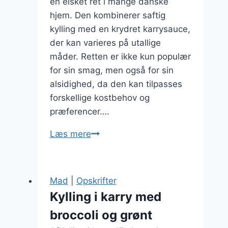
en elsket ret i mange danske
hjem. Den kombinerer saftig
kylling med en krydret karrysauce,
der kan varieres på utallige
måder. Retten er ikke kun populær
for sin smag, men også for sin
alsidighed, da den kan tilpasses
forskellige kostbehov og
præferencer….
Kylling
Læs mere
i
karry
opskrift
Mad
|
Opskrifter
til
Kylling i karry med
4
broccoli og grønt
personer