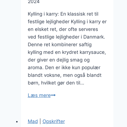
2024
Kylling i karry: En klassisk ret til
festlige lejligheder Kylling i karry er
en elsket ret, der ofte serveres
ved festlige lejligheder i Danmark.
Denne ret kombinerer saftig
kylling med en krydret karrysauce,
der giver en dejlig smag og
aroma. Den er ikke kun populær
blandt voksne, men også blandt
børn, hvilket gør den til…
Kylling
Læs mere
i
karry
til
Mad
|
Opskrifter
festlige