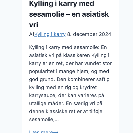
Kylling i karry med
lejligheder
sesamolie – en asiatisk
vri
Af
Kylling i karry
8. december 2024
Kylling i karry med sesamolie: En
asiatisk vri på klassikeren Kylling i
karry er en ret, der har vundet stor
popularitet i mange hjem, og med
god grund. Den kombinerer saftig
kylling med en rig og krydret
karrysauce, der kan varieres på
utallige måder. En særlig vri på
denne klassiske ret er at tilføje
sesamolie,…
Kylling
Læs mere