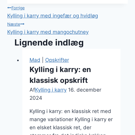
Indlægsnavigation
Forrige
Kylling i karry med ingefær og hvidløg
Næste
Kylling i karry med mangochutney
Lignende indlæg
Mad
|
Opskrifter
Kylling i karry: en
klassisk opskrift
Af
Kylling i karry
16. december
2024
Kylling i karry: en klassisk ret med
mange variationer Kylling i karry er
en elsket klassisk ret, der