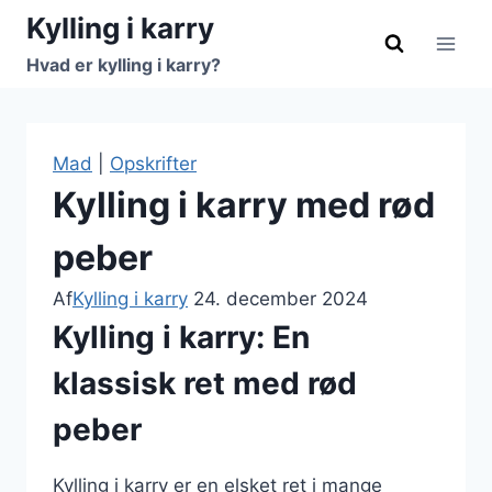
Fortsæt
Kylling i karry
til
Hvad er kylling i karry?
indhold
Mad
|
Opskrifter
Kylling i karry med rød
peber
Af
Kylling i karry
24. december 2024
Kylling i karry: En
klassisk ret med rød
peber
Kylling i karry er en elsket ret i mange