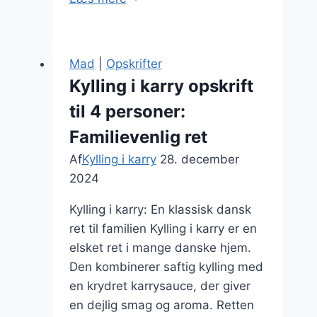
i
karry
med
Mad
|
Opskrifter
sesamolie
Kylling i karry opskrift
–
til 4 personer:
en
asiatisk
Familievenlig ret
vri
Af
Kylling i karry
28. december
2024
Kylling i karry: En klassisk dansk
ret til familien Kylling i karry er en
elsket ret i mange danske hjem.
Den kombinerer saftig kylling med
en krydret karrysauce, der giver
en dejlig smag og aroma. Retten