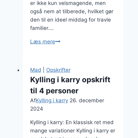
er ikke kun velsmagende, men
også nem at tilberede, hvilket gør
den til en ideel middag for travle
familier….
Kylling
Læs mere
i
karry
opskrift
Mad
|
Opskrifter
til
Kylling i karry opskrift
4
til 4 personer
personer:
Familievenlig
Af
Kylling i karry
26. december
ret
2024
Kylling i karry: En klassisk ret med
mange variationer Kylling i karry er