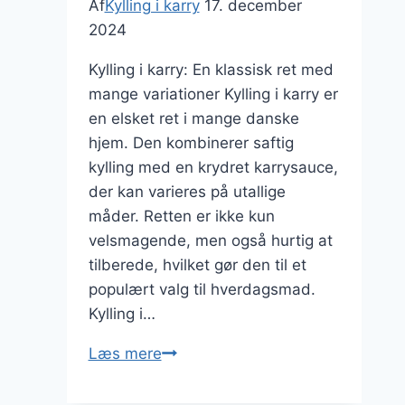
Af
Kylling i karry
17. december
2024
Kylling i karry: En klassisk ret med
mange variationer Kylling i karry er
en elsket ret i mange danske
hjem. Den kombinerer saftig
kylling med en krydret karrysauce,
der kan varieres på utallige
måder. Retten er ikke kun
velsmagende, men også hurtig at
tilberede, hvilket gør den til et
populært valg til hverdagsmad.
Kylling i…
Kylling
Læs mere
i
karry