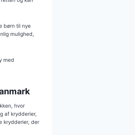
 børn til nye
nlig mulighed,
rry med
 Danmark
økken, hvor
g af krydderier,
 krydderier, der