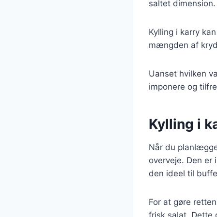
saltet dimension.
Kylling i karry k
mængden af krydd
Uanset hvilken var
imponere og tilfre
Kylling i k
Når du planlægger
overveje. Den er 
den ideel til bu
For at gøre rette
frisk salat. Dett