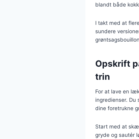
blandt både kok
I takt med at fl
sundere versioner
grøntsagsbouillon
Opskrift p
trin
For at lave en læ
ingredienser. Du 
dine foretrukne g
Start med at skære
gryde og sautér l