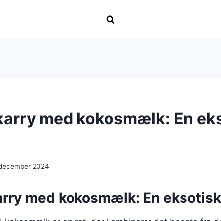
i karry med kokosmælk: En ek
 december 2024
 karry med kokosmælk: En eksotis