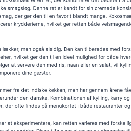
ed kokosmælk er en ret, der kombinerer det bedste fra de
e smagsløg. Denne ret er kendt for sin cremede konsi
mag, der gør den til en favorit blandt mange. Kokosmælk
cerer krydderierne, hvilket gør retten både velsmagend
n lækker, men også alsidig. Den kan tilberedes med fors
behør, hvilket gør den til en ideel mulighed for både hve
er at servere den med ris, naan eller en salat, vil kylli
imponere dine gæster.
tammer fra det indiske køkken, men har gennem årene fåe
herunder den danske. Kombinationen af kylling, karry o
er, der ofte findes på menukortet i både restauranter og
er at eksperimentere, kan retten varieres med forskelli
 eller nødder. Disse tilføjelser giver en ny dimension ti