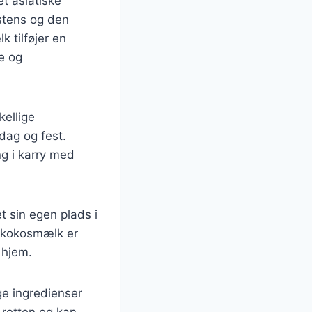
t asiatiske
stens og den
 tilføjer en
e og
kellige
rdag og fest.
ng i karry med
t sin egen plads i
g kokosmælk er
 hjem.
ge ingredienser
l retten og kan