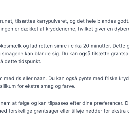
runet, tilsættes karrypulveret, og det hele blandes godt.
yllingen er dækket af krydderierne, hvilket giver en dybe
okosmælk og lad retten simre i cirka 20 minutter. Dette gi
 og smagene kan blande sig. Du kan også tilsætte grønts
på dette tidspunkt.
m med ris eller naan. Du kan også pynte med friske kry
asilikum for ekstra smag og farve.
 nem at følge og kan tilpasses efter dine præferencer. 
d forskellige grøntsager eller tilføje nødder for ekstra 