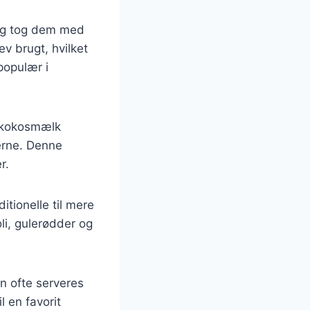
r og tog dem med
ev brugt, hvilket
 populær i
a kokosmælk
erne. Denne
r.
ditionelle til mere
li, gulerødder og
den ofte serveres
l en favorit