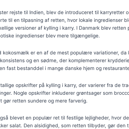
ster rejste til Indien, blev de introduceret til karryrette
rte til en tilpasning af retten, hvor lokale ingredienser bl
kellige versioner af kylling i karry. I Danmark blev retten
otiske ingredienser blev mere tilgængelige.
med kokosmælk er en af de mest populære variationer, d
et konsistens og en sødme, der komplementerer krydderi
 en fast bestanddel i mange danske hjem og restaurante
allige opskrifter på kylling i karry, der varierer fra de tra
nger. Nogle opskrifter inkluderer grøntsager som brocco
et gør retten sundere og mere farverig.
 også blevet en populær ret til festlige lejligheder, hvor 
er salat. Den alsidighed, som retten tilbyder, gør den ti