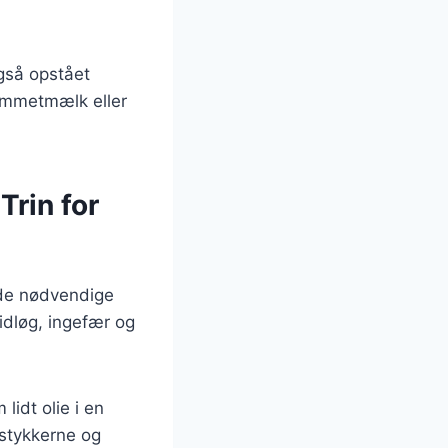
gså opstået
kummetmælk eller
Trin for
 de nødvendige
idløg, ingefær og
lidt olie i en
estykkerne og