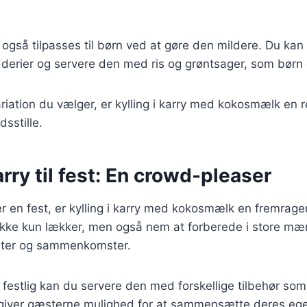
an også tilpasses til børn ved at gøre den mildere. Du ka
erier og servere den med ris og grøntsager, som børn o
iation du vælger, er kylling i karry med kokosmælk en ret
dsstille.
arry til fest: En crowd-pleaser
 en fest, er kylling i karry med kokosmælk en fremrage
ikke kun lækker, men også nem at forberede i store mæn
ffeter og sammenkomster.
n festlig kan du servere den med forskellige tilbehør som
e giver gæsterne mulighed for at sammensætte deres ege