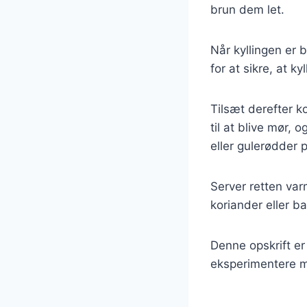
brun dem let.
Når kyllingen er b
for at sikre, at k
Tilsæt derefter k
til at blive mør,
eller gulerødder 
Server retten var
koriander eller b
Denne opskrift er
eksperimentere me