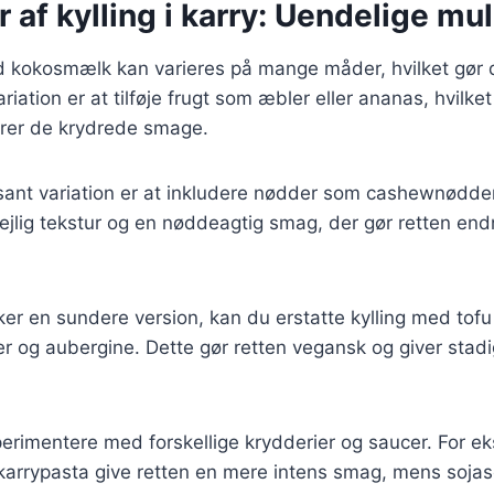
r af kylling i karry: Uendelige mu
ed kokosmælk kan varieres på mange måder, hvilket gør de
riation er at tilføje frugt som æbler eller ananas, hvilk
rer de krydrede smage.
sant variation er at inkludere nødder som cashewnødder
 dejlig tekstur og en nøddeagtig smag, der gør retten en
er en sundere version, kan du erstatte kylling med tofu 
r og aubergine. Dette gør retten vegansk og giver stad
erimentere med forskellige krydderier og saucer. For e
 karrypasta give retten en mere intens smag, mens sojaso