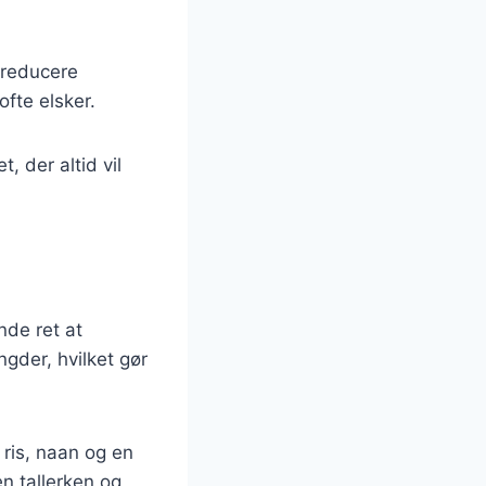
n reducere
fte elsker.
, der altid vil
nde ret at
gder, hvilket gør
 ris, naan og en
n tallerken og