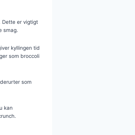
 Dette er vigtigt
re smag.
ver kyllingen tid
ager som broccoli
dderurter som
Du kan
crunch.