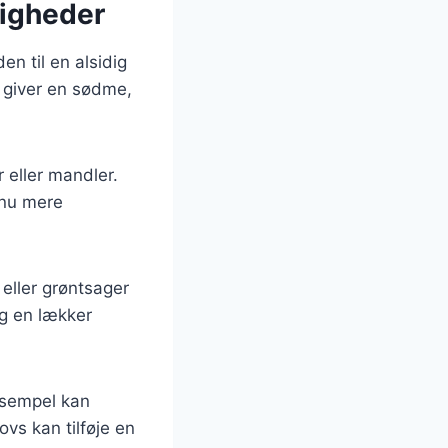
ligheder
n til en alsidig
et giver en sødme,
 eller mandler.
dnu mere
eller grøntsager
ig en lækker
ksempel kan
vs kan tilføje en