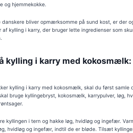
ke og hjemmekokke.
ere danskere bliver opmærksomme på sund kost, er der o
 af kylling i karry, der bruger lette ingredienser som s
.
å kylling i karry med kokosmælk: 
kker kylling i karry med kokosmælk, skal du først samle
skal bruge kyllingebryst, kokosmælk, karrypulver, løg, hv
røntsager.
 kyllingen i tern og hakke løg, hvidløg og ingefær. Varm 
øg, hvidløg og ingefær, indtil de er bløde. Tilsæt kylling