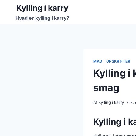
Fortsæt
Kylling i karry
til
Hvad er kylling i karry?
indhold
MAD
|
OPSKRIFTER
Kylling 
smag
Af
Kylling i karry
2.
Kylling i