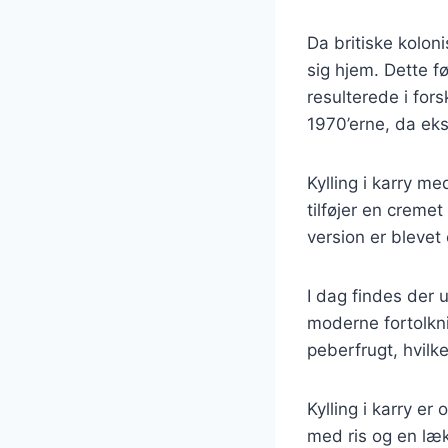
Da britiske koloni
sig hjem. Dette fø
resulterede i fors
1970’erne, da eks
Kylling i karry 
tilføjer en crem
version er blevet
I dag findes der ut
moderne fortolkni
peberfrugt, hvilk
Kylling i karry er
med ris og en lækk