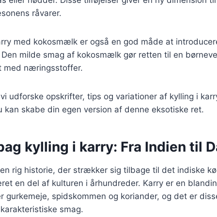
æsonens råvarer.
 karry med kokosmælk er også en god måde at introducere
 Den milde smag af kokosmælk gør retten til en børneve
dt med næringsstoffer.
 vi udforske opskrifter, tips og variationer af kylling i ka
 kan skabe din egen version af denne eksotiske ret.
bag kylling i karry: Fra Indien til
r en rig historie, der strækker sig tilbage til det indiske k
ret en del af kulturen i århundreder. Karry er en blandin
er gurkemeje, spidskommen og koriander, og det er disse
 karakteristiske smag.