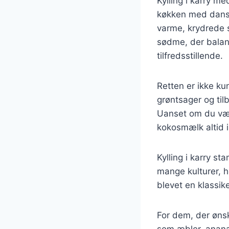
Kylling i karry m
køkken med dansk
varme, krydrede s
sødme, der balan
tilfredsstillende.
Retten er ikke ku
grøntsager og til
Uanset om du vælg
kokosmælk altid 
Kylling i karry s
mange kulturer, 
blevet en klassik
For dem, der ønsk
som æbler, ananas