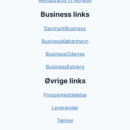
Restaurants in Norway
Business links
DanmarkBusiness
BusinessKøbenhavn
BusinessOdense
BusinessEsbjerg
Øvrige links
Pressemeddelelse
Leverandør
Tømrer