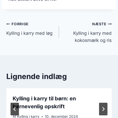
Indlægsnavigation
FORRIGE
NÆSTE
Kylling i karry med løg
Kylling i karry med
kokosmælk og ris
Lignende indlæg
Kylling i karry til børn: en
børnevenlig opskrift
Af
Kylling i karry
10. december 2024