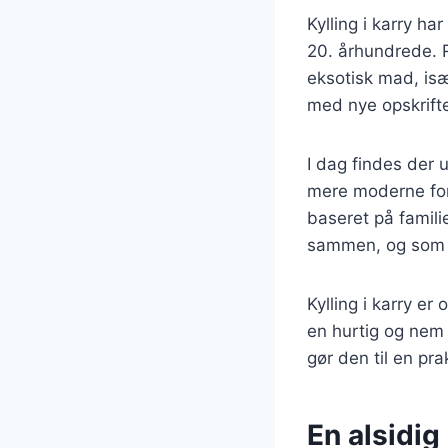
Kylling i karry ha
20. århundrede. R
eksotisk mad, isæ
med nye opskrifte
I dag findes der ut
mere moderne for
baseret på familie
sammen, og som of
Kylling i karry e
en hurtig og nem 
gør den til en prak
En alsidig 