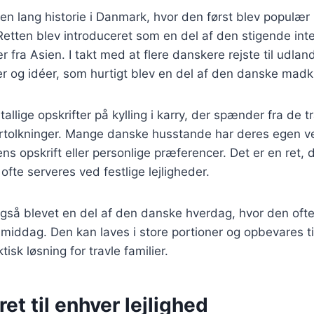
r en lang historie i Danmark, hvor den først blev populær
etten blev introduceret som en del af den stigende inte
r fra Asien. I takt med at flere danskere rejste til udla
r og idéer, som hurtigt blev en del af den danske madku
allige opskrifter på kylling i karry, der spænder fra de tra
tolkninger. Mange danske husstande har deres egen ve
ns opskrift eller personlige præferencer. Det er en ret, d
te serveres ved festlige lejligheder.
r også blevet en del af den danske hverdag, hvor den oft
middag. Den kan laves i store portioner og opbevares til
tisk løsning for travle familier.
ret til enhver lejlighed