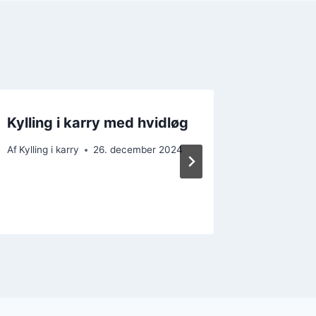
Kylling i karry med hvidløg
Kylling 
Hurtig
Af
Kylling i karry
26. december 2024
Af
Kylling i