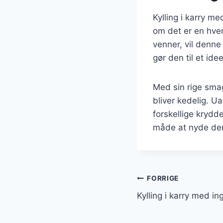
Kylling i karry me
om det er en hve
venner, vil denne
gør den til et id
Med sin rige smag
bliver kedelig. U
forskellige krydde
måde at nyde den
Indlægsnavi
FORRIGE
Kylling i karry med 