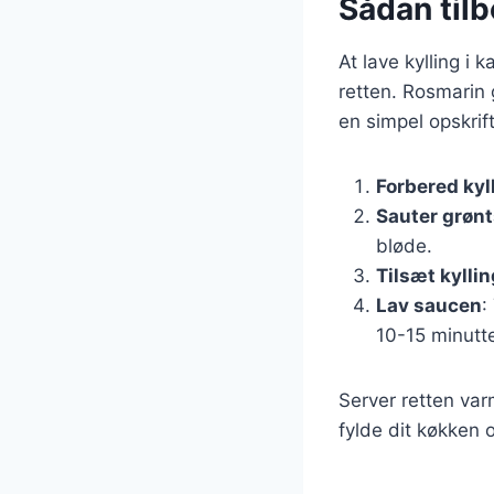
Sådan tilb
At lave kylling i 
retten. Rosmarin 
en simpel opskrift
Forbered kyl
Sauter grøn
bløde.
Tilsæt kylli
Lav saucen
:
10-15 minutte
Server retten va
fylde dit køkken