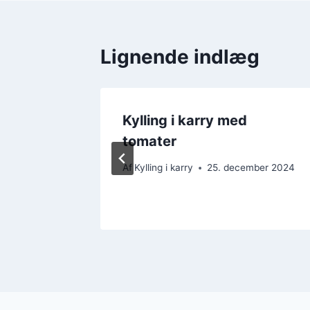
Lignende indlæg
Kylling i karry med
igt og
tomater
Af
Kylling i karry
25. december 2024
ber 2024