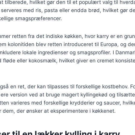
t tilberede, hvilket gør den til et populært valg til hve
n serveres med ris, pasta eller endda brød, hvilket gør d
rskellige smagspræferencer.
mmer retten fra det indiske køkken, hvor karry er en g
m kolonitiden blev retten introduceret til Europa, og de
t inkludere lokale ingredienser og smagsprofiler. I Danmark
d fløde eller kokosmælk, hvilket giver en cremet konsist
 også en ret, der kan tilpasses til forskellige kostbehov.
re version ved at bruge magert kyllingekød og tilsætte 
ten varieres med forskellige krydderier og saucer, hvilke
r dem, der ønsker at eksperimentere i køkkenet.
er til en lækker kylling i karry