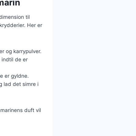
marin
dimension til
rydderier. Her er
er og karrypulver.
 indtil de er
e er gyldne.
g lad det simre i
marinens duft vil