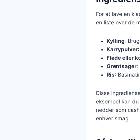
For at lave en kl
en liste over de 
Kylling
: Brug
Karrypulver
Fløde eller
Grøntsager
:
Ris
: Basmatir
Disse ingrediense
eksempel kan du t
nødder som cashew
enhver smag.