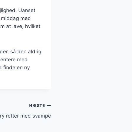
ejlighed. Uanset
ig middag med
m at lave, hvilket
der, så den aldrig
imentere med
id finde en ny
NÆSTE
arry retter med svampe