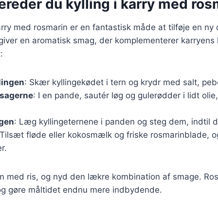
ereder du kylling i karry med ros
karry med rosmarin er en fantastisk måde at tilføje en ny 
giver en aromatisk smag, der komplementerer karryens k
:
lingen
: Skær kyllingekødet i tern og krydr med salt, peb
tsagerne
: I en pande, sautér løg og gulerødder i lidt olie,
ngen
: Læg kyllingeternene i panden og steg dem, indtil d
 Tilsæt fløde eller kokosmælk og friske rosmarinblade, o
r.
rm med ris, og nyd den lækre kombination af smage. Ros
 og gøre måltidet endnu mere indbydende.