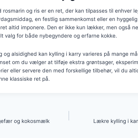
d rosmarin og ris er en ret, der kan tilpasses til enhver l
rdagsmiddag, en festlig sammenkomst eller en hyggel
 ret altid imponere. Den er ikke kun lækker, men også ne
eelt valg for både nybegyndere og erfarne kokke.
 og alsidighed kan kylling i karry varieres på mange må
anset om du vælger at tilføje ekstra grøntsager, eksper
rier eller servere den med forskellige tilbehør, vil du alt
ne klassiske ret på.
gation
ingefær og kokosmælk
Lækre kylling i k