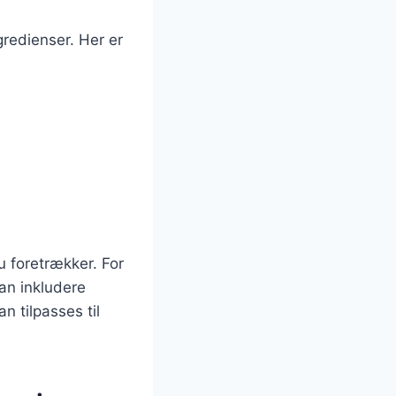
gredienser. Her er
u foretrækker. For
kan inkludere
n tilpasses til