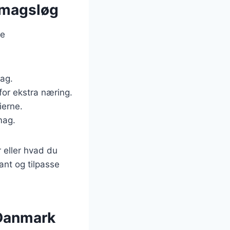
 smagsløg
ge
mag.
 for ekstra næring.
ierne.
mag.
r eller hvad du
ant og tilpasse
i Danmark