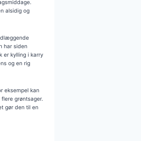
rdagsmiddage.
en alsidig og
rundlæggende
n har siden
 er kylling i karry
ens og en rig
 For eksempel kan
flere grøntsager.
t gør den til en