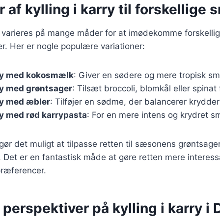
 af kylling i karry til forskellige
an varieres på mange måder for at imødekomme forskelli
. Her er nogle populære variationer:
rry med kokosmælk
: Giver en sødere og mere tropisk s
rry med grøntsager
: Tilsæt broccoli, blomkål eller spinat
rry med æbler
: Tilføjer en sødme, der balancerer krydder
rry med rød karrypasta
: For en mere intens og krydret s
 gør det muligt at tilpasse retten til sæsonens grøntsage
b. Det er en fantastisk måde at gøre retten mere interess
præferencer.
 perspektiver på kylling i karry 