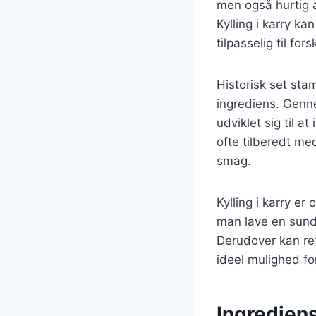
men også hurtig a
Kylling i karry ka
tilpasselig til fo
Historisk set sta
ingrediens. Genne
udviklet sig til a
ofte tilberedt me
smag.
Kylling i karry er
man lave en sunde
Derudover kan ret
ideel mulighed fo
Ingrediens