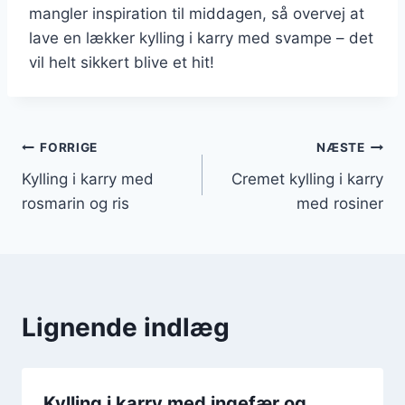
mangler inspiration til middagen, så overvej at
lave en lækker kylling i karry med svampe – det
vil helt sikkert blive et hit!
Indlægsnavigation
FORRIGE
NÆSTE
Kylling i karry med
Cremet kylling i karry
rosmarin og ris
med rosiner
Lignende indlæg
Kylling i karry med ingefær og