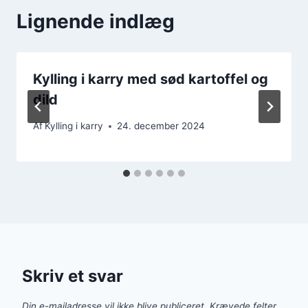
Lignende indlæg
Kylling i karry med sød kartoffel og
dild
Af
Kylling i karry
24. december 2024
Skriv et svar
Din e-mailadresse vil ikke blive publiceret.
Krævede felter