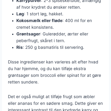
Karrypulver
: 2-3 spiseskefulde, afhængig
af hvor krydret du ønsker retten.
Løg
: 1 stort løg, hakket.
Kokosmælk eller fløde
: 400 ml for en
cremet konsistens.
Grøntsager
: Gulerødder, ærter eller
peberfrugt, skåret i tern.
Ris
: 250 g basmatiris til servering.
Disse ingredienser kan varieres alt efter hvad
du har hjemme, og du kan tilføje ekstra
grøntsager som broccoli eller spinat for at gøre
retten sundere.
Det er også muligt at tilføje frugt som æbler
eller ananas for en sødere smag. Dette giver en
interessant kontrast til den krydrede karry og