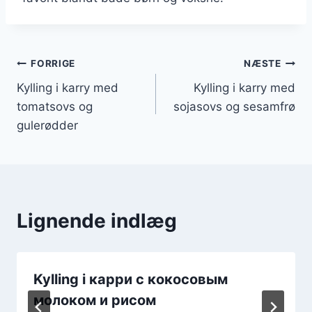
Indlægsnavigation
FORRIGE
NÆSTE
Kylling i karry med
Kylling i karry med
tomatsovs og
sojasovs og sesamfrø
gulerødder
Lignende indlæg
Kylling i карри с кокосовым
молоком и рисом