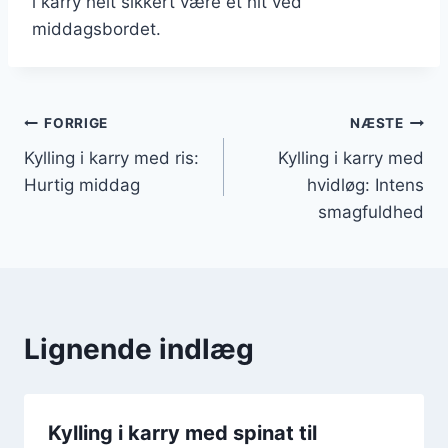
i karry helt sikkert være et hit ved
middagsbordet.
Indlægsnavigation
FORRIGE
NÆSTE
Kylling i karry med ris:
Kylling i karry med
Hurtig middag
hvidløg: Intens
smagfuldhed
Lignende indlæg
Kylling i karry med spinat til